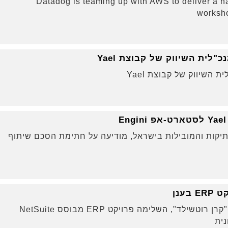
Datadog is teaming up with AWS to deliver a 
worksho
לית השיווק של קבוצת Yael
השיווק של קבוצת Yael
 Yael, מחברות ה-IT הוותיקות והמובילות בישראל, מודיעה על חתימת הסכם שיתוף
ענן
קרן יד הנדיב, הידועה גם בשם "קרן רוטשילד", השלימה פרויקט ERP מבוסס NetSuite
נית