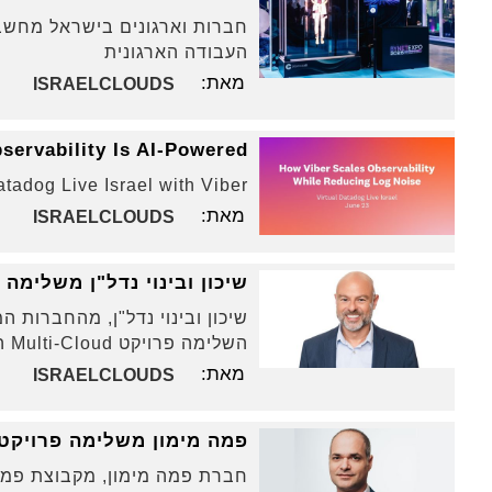
חברות וארגונים בישראל מחשב
העבודה הארגונית
מאת:
ISRAELCLOUDS
servability Is AI-Powered
atadog Live Israel with Viber
מאת:
ISRAELCLOUDS
שיכון ובינוי נדל"ן משלימה פרויקט
שיכון ובינוי נדל"ן, מהחברות 
השלימה פרויקט Multi-Cloud המשלב CRM, תשתית אינטגרציה ו- Marketing Automation
מאת:
ISRAELCLOUDS
פמה מימון משלימה פרויקט א
חברת פמה מימון, מקבוצת פמה