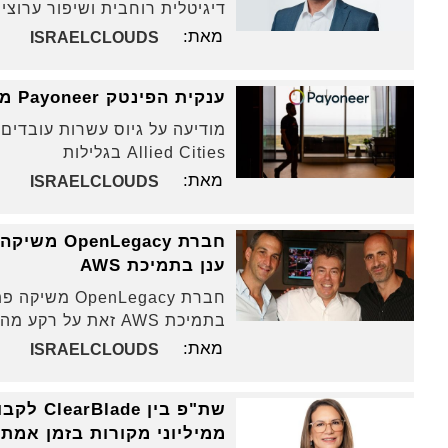
דיגיטלית רוחבית ושיפור ערוצ
מאת:
ISRAELCLOUDS
ענקית הפינטק Payoneer מאיצה את הפיכתה לחברת AI-Native:
מודיעה על גיוס עשרות עובדי
Allied Cities בגלילות
מאת:
ISRAELCLOUDS
חברת gacy
ענן בתמיכת AWS
חברת nLegacy
בתמיכת AWS זאת על רקע מהפכת ה-AI והמעבר המואץ של ארגונים גדולים לענן
מאת:
ISRAELCLOUDS
שת"פ בי
ממיליוני מקורות בזמן אמת