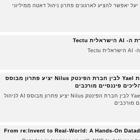
ClearBlad לקבוצת יעל יאפשר להציע לארגונים פתרון ניהול דאטה ממיליוני
שת"פ בין NetCloud מקבוצת Yael לבין חברת הפינטק Nilus יציע פתרון מבוסס
שת"פ בין NetCloud מקבוצת Yael לבין חברת הפינטק Nilus יציע פתרון מבוסס AI לניהול
ם מורכבים
From re:Invent to Real-World: A Hands-On Dat