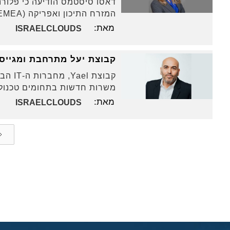
המזרח התיכון ואפריקה (EMEA), ותדווח למנכ"ל החברה, פסקל דאלוז.
מאת:
ISRAELCLOUDS
קבוצת יעל מתרחבת ומגייסת עובדים לכ-150
משרות חדשות בתחומים טכנולוג
מאת:
ISRAELCLOUDS