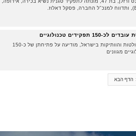
דאסו סיסטמס הודיעה כי פלורנס ורזלן, בת 47, מונתה לתפקיד סגנית נשיא בכירה, אירופה,
 תפקידים טכנולוגיים
קבוצת Yael, מחברות ה-IT הבולטות והוותיקות בישראל, מודיעה על פתיחתן של כ-150
יים מגוונים
הדף הבא