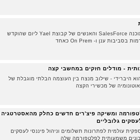
השבוע התכנסו אנשי ענקית התוכנה SalesForce והאנשים של קבוצת Yael ליום שהוקדש
בות ענן ו- On Prem כאחד
תית - מודלים חזקים במחשבי קצה
א היברידי - שילוב מנצח בין העוצמה הבלתי מוגבלת של
אוטונומיה של מכשירי הקצה
את הפלטפורמה ומשיקה פיצ'רים חדשים כחלק מהאסטרטגיה
עסקים גלובליים
 2025, חברת Payoneer , ספקית עולמית לפתרונות תשלומים וניהול פיננסי לעסקים
דכונים משמעותית לפלטפורמה שלה