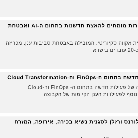
אקווה סקיוריטי מגייסת עשרות מומחים להאצת חדשנות בתחום ה-AI ואבטחת
ת אקווה סקיוריטי, המובילה באבטחת סביבות ענן, מכריזה
רא
 וה-Cloud Transformation
קבוצת Yael מודיעה על הקמתה של פעילות חדשה בתחום ה- FinOps וה-Cloud
נס ורזלן לסגנית נשיא בכירה, אירופה, המזרח