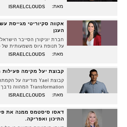
מאת:
ISRAELCLOUDS
הענן
חברת יוניקורן הסייבר הישראלי
על תנופת גיוס משמעותית של כ-20 עובדים ביש
מאת:
ISRAELCLOUDS
קבוצת יעל מקימה פעילות חדשה בתחום ה-FinOps
Transformation המהווה נדבך נוסף לפעילויות הענן הקיימות של הקבוצה
מאת:
ISRAELCLOUDS
דאסו סיסטמס ממנה את פלור
התיכון ואפריקה.