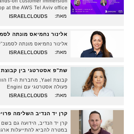
hands-on customer immersion
p at the AWS Tel Aviv office
מאת:
ISRAELCLOUDS
אלינור נחמיאס מונתה לסמנכ"
אלינור נחמיאס מונתה לסמנכ"לית 
מאת:
ISRAELCLOUDS
שת"פ אסטרטגי בין קבוצת Yael לסטארט-אפ Engini
קבוצת
פעולה אסטרטגי עם Engini
מאת:
ISRAELCLOUDS
קרן יד הנדיב השלימה פרויקט ERP ב
במטרה להביא להתייעלות ארגו