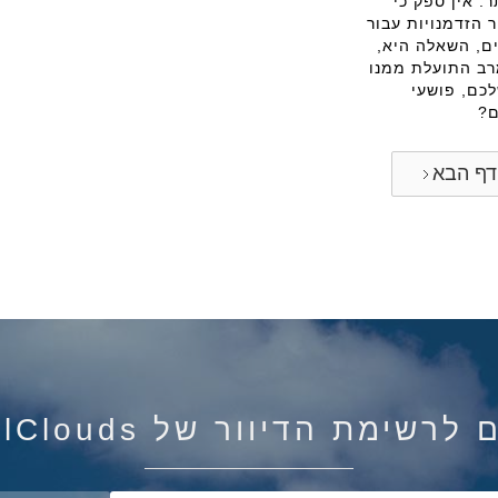
ר. אין ספק כי
ר הזדמנויות עבור
ם, השאלה היא,
רב התועלת ממנו
כם, פושעי
ם?
ף הבא
רשימת הדיוור של IsraelClouds