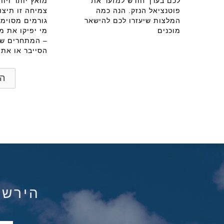
לכם בערך חודש למזער את
מואץ יותר ויות
פוטנציאל הנזק. הנה כמה
צמיחה זו תיצו
המלצות שיעזרו לכם להישאר
גורמים מסוימי
מוכנים
מי יפיקו את מ
– המתחרים של
הסייבר או את
הד
הירשם ל