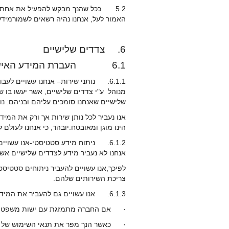
האמור לעל, אנחנו נהיה רשאים לשמורמידע 
6. צדדים שלישיים
6.1 העברת המידע האישי אודותיך לצדדים שלישיים
6.1.1. נותני שירות– אנחנו עשויים ל
מנוהל ע"י צדדים שלישיים, אשר יעשו בו ש
שלישיים שאנחנו סומכים עליהם ובניהם: נות
אנו נעביר לכל נותן שירות אך ורק את המי
הינו מוגן ומאובטח.יובהר, כי אנחנו לעול
6.1.2. ניתוח מידע סטטיסטי-אנו עשו
אנחנו לא נעביר מידע לצדדים שלישיים אש
לפיכך,אנו עשויים להעביר ניתוחים סטטי
צריכת השירותים שלהם.
6.1.3. אנו עשויים גם להעביר את המידע האישי עליך לצדדיםשלישיים בנסיבות המפורטות להלן ולאחר מתן הודעה מראש:
· אם החברה מתמזגת עם ישות משפטית אח
· כאשר הנך מפר את תנאי השימוש של 