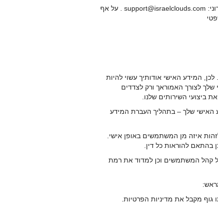
5.2 ככל שהנך מבקש להפעיל את אחת מזכויותיך המנויות לעיל, אנא צור עמנו קשר באמצעות כתובת הדואר האלקטרוני: support@israelclouds.com . על אף
שפטי
 לכן, המידע האישי אודותיך עשוי להיות
י שלך לצורך האמוראך ורק לצדדים
את ביצועי השירותים שלנו.
דע האישי שלך – בתהליך העברת המידע
לזהות איזה מן המשתמשים באופן אישי.
 בהתאם להוראות כל דין.
של קהל המשתמשים וכן למדוד את רמת
וף מקבל את מדיניות הפרטיות.