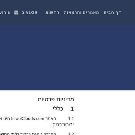
דף הבית
מאמרים והרצאות
חדשות
VLOGים
אירוע
מדיניות פרטיות
1. כללי
1.1 האתר IsraelClouds.com הינו אתר תוכן בתחום טכנולוגיה (להלן: "ה
החברה
").
"
1.2 החברה נוהגת בכבוד כלפי המשתמשים ומכבדת את פרטיותם (להלן: "