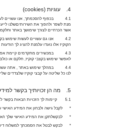
4. עוגיות (cookies)
4.1 בכפוף להסכמתך, אנו עשויים לעשו
מנת לשפר ולהפוך את השירותיםשלנו לייעוד
אשר הכרחיים לצורך שימושך באתר וחלקמקבצ
הקוקיז אלו נועדו עלמנת להציג לך הודעו
4.3 במכשירים מתקדמים קיימת אפשרות
לאפשר שימוש בקצבי קוקיז, חלקם או כולם,
4.4 במהלך שימוש באתר , אתה עשוי לפ
לנו כל שליטה על קבצי קוקיז שלצדדים שלי
5. מה הן זכויותיך בקשר למידע האישי?
5.1 קיימות לך הזכויות הבאות בקשר למידע האישי שלך:
* לקבל גישה ולבחון את המידע האישי של
* לבקשלתקן את המידע האישי שלך ו/או לעד
* לבקש לבטל את הסמכתך למשלוח דיוור