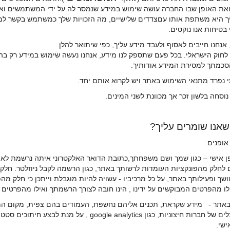
את האופן שבו החברה עושה שימוש במידע שנמסר לה על ידי המשתמשים וא
ך היא משתפת אותו עםצדדים שלישיים, מה הזכויות שלך כמשתמש בקשר למיד
בטיחות אנו נוקטים.
 לחוק הישראלי. בכל פעם שתספק לנו מידע, אנחנו נעשה שימוש במידע רק בה
 הסכמתך למסירת המידע אודותיך.
אופנים:
ן אישי – כגון שמך ושם משפחתך,כתובת הדואר האלקטרוני איתה נרשמת לא
לחלק מהפונקציות העומדות לרשותך באתר, כגון הרשמה לקבל ניוזלטר. חלק
 ופעילותך באתר, על כל מרכיביו - עשויה להיות מוגבלת וייתכן כי חלק מהפ
לו מהפרטים המבוקשים על ידינו , הינו חובה לצורך הרשמתך ואילו מהפרטים
וכיוב'. כמו כן, אנו עשויים לעשות שימוש בכלים של חברות חיצוניות,
ישי.