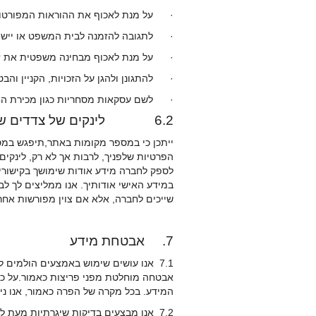
· על מנת לאכוף את ההוראות המפורטות 
· לתגובה להזמנה לבית המשפט או יישות 
· על מנת לאכוף מבחינה משפטית את זכ
· להתגונן ולהגן על הזכויות, הקניין וה
· לשם עסקאות מסחריות כגון מכירת החברה,
6.2 לינקים של צדדים שלישיים
ייתכן כי במספר מקומות באתר,תיפגש במס
הפרטיות שלפניך, לרבות אך לא רק, לינקים
לספק לחברה מידע אודות שימושך בקישוריו
במידע האישי אודותיך. אנו ממליצים לך לב
שייכים לחברה, אלא אם צוין מפורשות אחר
7. אבטחת מידע
7.1 אנו עושים שימוש באמצעים הולמים
אבטחה מוחלטת מפני פריצות כאמור.על כן, 
המידע. בכל מקרה של הפרה כאמור, אנו ניצ
7.2 אנו מבצעים בדיקות שיגרתיות מעת