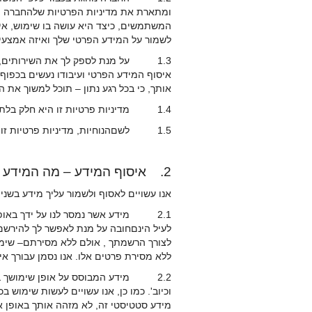
ומתארת את מדיניות הפרטיות שלהחברה ו
המשתמשים, כיצד היא עושה בו שימוש, אי
לשמור על המידע הפרטי שלך ואיזה אמצעי 
1.3 על מנת לספק לך את השירותים, אנחנו חייבים לאסוף ולעבד מידע עליך, כפי שיתואר להלן.
איסוף המידע הפרטי ועיבודו נעשים בכפוף
אותך, כי בכל רגע נתון – תוכל למשוך את
1.4 מדיניות פרטיות זו היא חלק בלתי נפרד מתנאי השימוש באתר ויש לקרוא אותם יחד.
1.5 לשםהנוחיות, מדיניות פרטיות זו נוסחה בלשון זכר אך מכוונת לשני המינים.
2. איסוף המידע – מה המידע שאנו שומרים עליך?
אנו עשויים לאסוף ולשמור עליך מידע בשני 
2.1 מידע אשר נמסר לנו על ידך באופ
לעיל הינםחובה על מנת לאפשר לך להירשם 
לצורך הרשמתך , אולם ללא מסירתם– שימושך
ללא מסירת פרטים אלו. אנו נסמן עבורך אי
מידע סטטיסטי זה, לא מזהה אותך באופן א