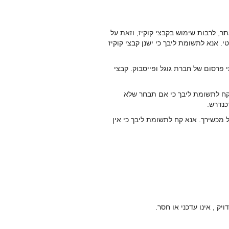
, לרבות שימוש בקבצי קוקיז, וזאת על
. אנא לתשומת ליבך כי ישנן קבצי קוקיז
ות שימוש בקוקיז שהם למעשה שירותים של צדדים שלישיים, כגון google analytics, שירותי פרסום של חברת גוגל ופייסבוק. קבצי
קח לתשומת ליבך כי אם תבחר שלא
כנדרש.
מכשירך. אנא קח לתשומת ליבך כי אין
 , אינו עדכני או חסר.