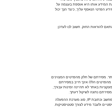
ת המידע אותו היא אוספת בעצמה על
ע הפרטי הנאסף עליך, כיצד הנך יכול
תאם להוראות החוק. חשוב לנו לעדכן
תר. מסירתם של חלק מהפרטים המצוינים
 מהפרטים הללו אינך חייב במסירתם
ונקציות באתר לא תהיינה זמינות עבורך,
 מסירתם נתונה לשיקול דעתך.
2.2 מידע המבוסס על אופן שימושך באתר - מידע שקראת, תכנים אליהם נחשפת, העמודים בהם צפית, מקום המחשב וכתובת IP, סוג מערכת ההפעלה
 כגון google analytics , על מנת לבצע חיתוכים סטטיסטיים ולעבד מידע לצורך סטטיסטיקות.