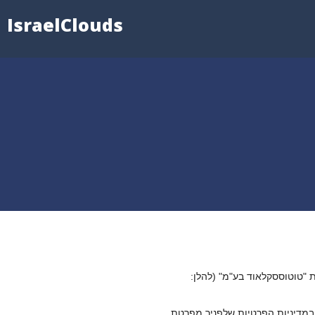
IsraelClouds
ת "טוטוססקלאוד בע"מ" (להלן:
במדיניות הפרטיות שלפניך מפרטת