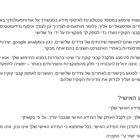
ת שימוש במספר טכנולוגיות לאיסוף מידע במכשירך על אודותפעולותיך באתר
ים ופרסונאליים אליך, כלומר מותאמים לצרכיך וכן לצורך איסוף מידעסטטיסטי
י הקוקיז נועדו כדי לספק לך פונקציות על ידי צד שלישי.
4.2 אנו גם עשויים לעש
ת פרסומיות באתרי האינטרנט השונים בהם אתה מבקר.
 להימנע מלקבל קבצי קוקיז ע"י שינוי בהגדרות במנוע החיפוש שלך. אנא 
 איננו יכולים להבטיח כי חלק מהפונקציות והשירותים באתר – ימשיכו לתפקד
גוש בקישורים לאתרים של צדדים שלישיים, העשויים לאחסן קבצי קוקיז על 
שיים ועליך לבדוק את מדיניות הקוקיז שלהם.
ך, וכן לקבל העתק של המידע האישי שנצבר עליך, על פי בקשתך.
כן את המידע האישי, ככל שתמצא כי המידע האישי שלך אינו נכון, אינו מדויק
 ישיר ע"י החברה.