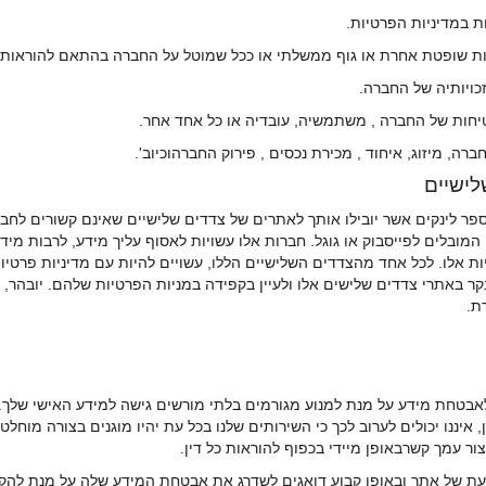
במדיניות הפרטיות.
שופטת אחרת או גוף ממשלתי או ככל שמוטל על החברה בהתאם להוראות כל
ויותיה של החברה.
בטיחות של החברה , משתמשיה, עובדיה או כל אחד אחר.
 מיזוג, איחוד , מכירת נכסים , פירוק החברהוכיוב'.
פר לינקים אשר יובילו אותך לאתרים של צדדים שלישיים שאינם קשורים לחב
 המובלים לפייסבוק או גוגל. חברות אלו עשויות לאסוף עליך מידע, לרבות מי
ת אלו. לכל אחד מהצדדים השלישיים הללו, עשויים להיות עם מדיניות פרט
קר באתרי צדדים שלישים אלו ולעיין בקפידה במניות הפרטיות שלהם. יובהר, כ
ת.
 לאבטחת מידע על מנת למנוע מגורמים בלתי מורשים גישה למידע האישי שלך.
איננו יכולים לערוב לכך כי השירותים שלנו בכל עת יהיו מוגנים בצורה מוח
ור עמך קשרבאופן מיידי בכפוף להוראות כל דין.
 לעת של אתר ובאופן קבוע דואגים לשדרג את אבטחת המידע שלה על מנת להקטי