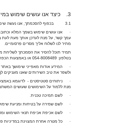
3. כיצד אנו עושים שימוש במידע
3.1 בכפוף להסכמתך, אנו נעשה שימוש במידע הפרטי אודותיך למטרות הבאות:
· אנו עושים שימוש בשמך המלא וכתובת ה
עמך קשר, על מנת לעדכן אותך מעת לעת בדב
מתיר לנו לשלוח אליך מסרים פרסומיים.
תמיד תוכל להסיר את הסמכתך לשליחת מסרים אלו באמצעות 
בטלפון: 054-8008489 או באמצעות הכפתור המיועד לכך בניוזלטרים הנשלחים אליך.
· המידע אודות מאפייני שימושך באתר נו
ולשפר את טיב השירותים שאנו מעניקים לך
· ניתוחים סטטיסטים - לדוגמא באמצעות 
מנת ללמוד על השימושים שעושים המשתמשי
· לשם תמיכה טכנית.
· לשם שמירה על בטיחות ומניעת שימוש 
· לשם אכיפת אכיפת תנאי השימוש ומדי
· כל מטרה אחרת המצוינת במדיניות פרט