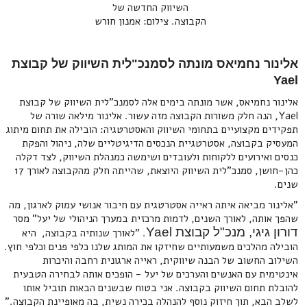
השיווק החדשה של
הקבוצה. צילום: אמנון חורש
אלינור נחמיאס מונתה לסמנכ"לית השיווק של קבוצת
Yael
אלינור נחמיאס, אשר מונתה בימים אלה לסמנכ"לית השיווק של קבוצת
Yael, הנה חלק משורות הקבוצה מזה עשור. אלינור מילאה שורה של
תפקידים מקצועיים בתחומי השיווק והאסטרטגיה: הובילה את תחום מיתוג
המעסיק בקבוצה, אסטרטגיית הנכסים הדיגיטליים שלה, ניהול והפקת
כנסים ואירועים ללקוחות ולעובדים ושימשה כמנהלת השיווק, לצד דקלה
כהן-חושן, סמנכ"לית השיווק היוצאת, שהייתה חלק מהקבוצה לאורך 17
שנים.
"אלינור מביאה איתה ראייה אסטרטגית עם חיבור אנושי עמוק לארגון, מה
שהפך אותה, לאורך השנים, לדמות מרכזית במערך הניהולי של יעל" מסר
דורון גיגי, מנכ"ל קבוצת Yael
. "לאורך שנותיה בקבוצה, היא
הובילה מהלכים משמעותיים שחיזקו את המותג שלנו כלפי פנים וכלפי חוץ.
השילוב החשוב של הבנה שיווקית, ראייה ארגונית רחבה והיכרות
אינטימית עם האנשים והערכים של יעל - הופכים אותה לבחירה הטבעית
להובלת תחום השיווק בקבוצה. אני בטוח שבשנים הבאות תוביל אותו
לשלב הבא, תוך חיזוק נוסף להנהלה בכירה נשית, בה מאופיינת הקבוצה."