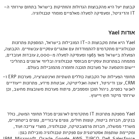
קבוצת יעל היא מהקבוצות הגדולות והוותיקות בישראל בתחום שירותי ה-
IT והדיגיטל, ומעסיקה למעלה מאלפיים מומחי טכנולוגיה.
אודות Yael
Yael היא אחת מקבוצות ה-IT המובילות בישראל, המספקת פתרונות
טכנולוגיים מתקדמים להתמודדות עם אתגרים עסקיים עכשוויים. הקבוצה,
הפועלת בישראל מאז 1963 ומעסיקה למעלה מ-2,000 עובדות ועובדים,
מתמחה בפתרונות עסקיים מבוססי טכנולוגיה ובליווי ארגונים בתהליכי
יישום והטמעה של מערכות תוכנה וחומרה מהמובילות בעולם.
תחומי הפעילות של הקבוצה כוללים תשתיות ואינטגרציה, מערכות ERP ו-
CRM, ענן ודיגיטל, דאטה ואנליטיקה, אבטחת מידע, פתרונות ייעודיים
לאנשי כספים, ניהול תוכן ומסמכים, פיתוח מערכות משובצות מחשב, וכן
שירותי מיקור חוץ וייעוץ.
Yael מספקת פתרונות IT מתקדמים לארגונים מכלל תחומי המשק, כולל
בנקים, חברות ביטוח, קופות חולים, גופים ציבוריים, גופים ביטחוניים,
משרדי ממשלה, חברות פרמצבטיקה, טכנולוגיה, מוצרי צריכה ועוד,
ומקיימת שותפות אסטרטגית עם ספקיות טכנולוגיה מובילות כגון:
IBM, Microsoft, Oracle, Google, AWS, TIBCO, Dell, Salesforce