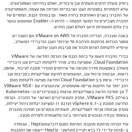
ניסיון משלה להקים תשתית ענן ציבורית, ואולם בחירתה האסטרטגית
שלא להתחרות בספקיות הענן הציבוריות הוכיחה את עצמה, והאסטרטגיה
של החברה בשנים האחרונות ברורה מאוד. גם במהלך הכנס, המסרים של
החברה מצביעים על המשך המגמה – להיות ה-Enabler שמשמש כגשר
בין עולם התשתיות הישן לעולם הענן החדש.
בשנה שעברה, הכריזה החברה על VMware on AWS וגם השנה יש
מספר הכרזות מרתקות והרחבת סל שירותי הענן ההיברידי המשולב,
שיסייע ללקוחות לפרוס ולנהל את סביבות הענן שלהם.
בכירי החברה חשפו על בימת הכנס את הגרסה החדשה של VMware
Cloud Foundation, שמציעה נתיב מהיר ללקוחות לבניית ענן היברידי
משולב באמצעות סדרה מקיפה של שירותים מוגדרי תוכנה לעיבוד, אחסון,
רישות, אבטחה וניהול ענן, המשמשים להרצת אפליקציות בסביבות ענן
היברידי. גרסת Cloud Foundation 3.5 החדשה מציעה ללקוחות מגוון
רחב יותר של חלופות פריסה אוטומטית, אינטגרציה עם VMware NSX-
T וכן תמיכה חדשה באפליקציות שרצות בקונטיינרים וב-Kubernetes
בשילוב VMware PKS, פתרון הקונטיינרים הארגוני של החברה. הגרסה
החדשה תומכת ב-vSphere 6.7 (עדכון 1) המציעה יכולות ניהול יעילות,
פתרון אבטחה פנימי לאפליקציות, תשתיות ונתונים וכן תמיכה מוגברת
בעומסי עבודה הנובעים משירותי בינה מלאכותית ולמידת מכונה.
עוד הכרזה מרתקת מהכנס: חתימת הסכם לרכישתHeptio , שנוסדה
ב-2016 על ידי ג'ו בדא וקרייג מקלאקי. Heptio יישמה את התובנות