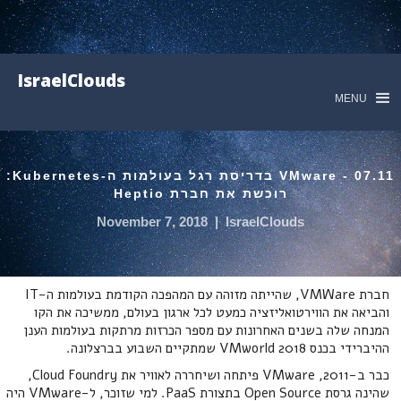
IsraelClouds
MENU
07.11 - VMware בדריסת רגל בעולמות ה-Kubernetes:
רוכשת את חברת Heptio
November 7, 2018
|
IsraelClouds
חברת VMWare, שהייתה מזוהה עם המהפכה הקודמת בעולמות ה-IT
והביאה את הווירטואליזציה כמעט לכל ארגון בעולם, ממשיכה את הקו
המנחה שלה בשנים האחרונות עם מספר הכרזות מרתקות בעולמות הענן
ההיברידי בכנס VMworld 2018 שמתקיים השבוע בברצלונה.
כבר ב-2011, VMware פיתחה ושיחררה לאוויר את Cloud Foundry,
שהינה גרסת Open Source בתצורת PaaS. למי שזוכר, ל-VMware היה