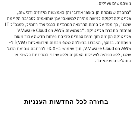
משתמשים פעילים.
"כחברה שצומחת הן באופן אורגני והן באמצעות מיזוגים ורכישות,
פלייטיקה זקוקה לגישה מהירה למשאבי ענן שתואמים לסביבה הקיימת
שלנו", כך מסר על בימת ההרצאה המרכזית בכנס ארז רחמיל, סמנכ"ל IT
ופיתוח בחברת פלייטיקה. "באמצעות VMware Cloud on AWS
פלייטיקה הקימה תוך ימים ספורים סביבת פיתוח חדשה עבור מאות
מפתחים. בנוסף, העברנו בהצלחה 600 מכונות ווירטואליות (VM)| ל-
VMware Cloud on AWS, תוך שימוש ב-HCX להרחבת טביעת הרגל
שלנו, ללא הפרעה לפעילות העסקית וללא שינוי במדיניות כלשהי או
בתהליכים פנימיים".
בחזרה לכל החדשות הענניות