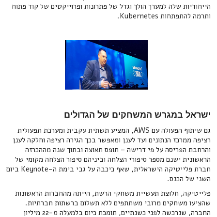
הייחודיות שלה למערך הולך וגדל של פתרונות ופרוייקטים של קוד פתוח
ותרמה להתפתחות Kubernetes.
ישראל במגרש המשחקים של הגדולים
גם שיתוף הפעולה עם AWS, המציע תשתית עקבית ומערכת תפעולית
רציפה ממרכז הנתונים ועד לענן ומאפשר בכך הגירה רציפה וחלקה לענן
והרחבת הפריסה על פי דרישה – תופס תאוצה ובתוך שנה מההכרזה
הראשונית ישנם מספר סיפורי הצלחה וביניהם סיפור הצלחה מקומי של
חברת פלייטיקה הישראלית, שאף כיכבה על גבי בימת ה-Keynote ביום
השני של הכנס.
פלייטיקה, חלוצת תעשיית משחקי הרשת, הייתה מהחברות הראשונות
שהציעו משחקים מרובי משתתפים ללא תשלום ברשתות חברתיות.
החברה, שנרכשה לפני כשנתיים, תומכת כיום בלמעלה מ-22 מיליון