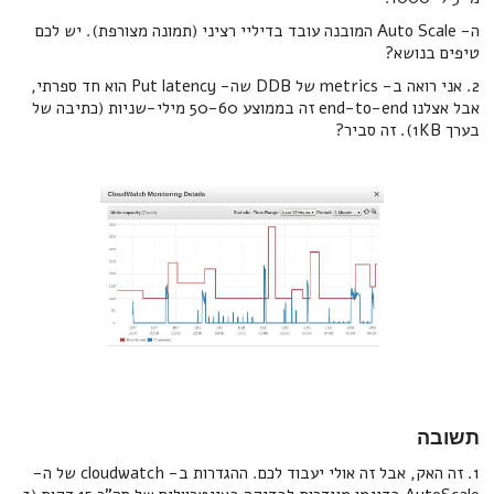
ה- Auto Scale המובנה עובד בדיליי רציני (תמונה מצורפת). יש לכם
טיפים בנושא?
2. אני רואה ב- metrics של DDB שה- Put latency הוא חד ספרתי,
אבל אצלנו end-to-end זה בממוצע 50-60 מילי-שניות (כתיבה של
בערך 1KB). זה סביר?
תשובה
1. זה האק, אבל זה אולי יעבוד לכם. ההגדרות ב- cloudwatch של ה-