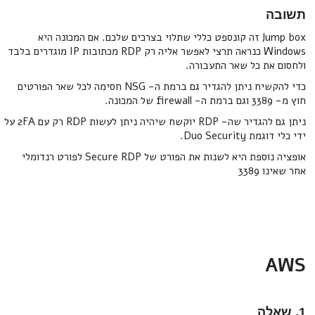
תשובה
Jump box זה קונספט כללי שתלוי בצרכים שלכם. אם המכונה היא
Windows כנראה תרצי לאפשר אליה רק RDP מכתובות IP מוגדרים בלבד
ולחסום את כל שאר התעבורה.
כדי להקשיח ניתן להגדיר גם ברמת ה- NSG חסימה לכל שאר הפורטים
חוץ מ- 3389 וגם ברמת ה- firewall של המכונה.
ניתן גם להגדיר שה- RDP יוקשח שיהיה ניתן לעשות RDP רק עם 2FA על
ידי כלי דוגמת Duo Security.
אופציה נוספת היא לשנות את הפורט של Secure RDP לפורט רנדומלי
אחר שאינו 3389
AWS
1. שאלה