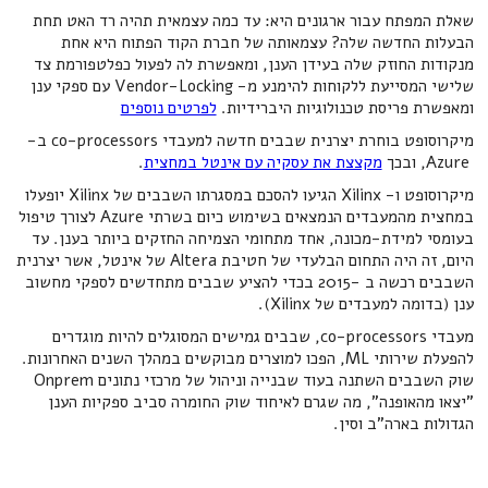
שאלת המפתח עבור ארגונים היא: עד כמה עצמאית תהיה רד האט תחת
הבעלות החדשה שלה? עצמאותה של חברת הקוד הפתוח היא אחת
מנקודות החוזק שלה בעידן הענן, ומאפשרת לה לפעול כפלטפורמת צד
שלישי המסייעת ללקוחות להימנע מ- Vendor-Locking עם ספקי ענן
ומאפשרת פריסת טכנולוגיות היברידיות.
לפרטים נוספים
מיקרוסופט בוחרת יצרנית שבבים חדשה למעבדי co-processors ב-
Azure, ובכך
מקצצת את עסקיה עם אינטל במחצית
.
מיקרוסופט ו- Xilinx הגיעו להסכם במסגרתו השבבים של Xilinx יופעלו
במחצית מהמעבדים הנמצאים בשימוש כיום בשרתי Azure לצורך טיפול
בעומסי למידת-מכונה, אחד מתחומי הצמיחה החזקים ביותר בענן. עד
היום, זה היה התחום הבלעדי של חטיבת Altera של אינטל, אשר יצרנית
השבבים רכשה ב -2015 בכדי להציע שבבים מתחדשים לספקי מחשוב
ענן (בדומה למעבדים של Xilinx).
מעבדי co-processors, שבבים גמישים המסוגלים להיות מוגדרים
להפעלת שירותי ML, הפכו למוצרים מבוקשים במהלך השנים האחרונות.
שוק השבבים השתנה בעוד שבנייה וניהול של מרכזי נתונים Onprem
"יצאו מהאופנה", מה שגרם לאיחוד שוק החומרה סביב ספקיות הענן
הגדולות בארה"ב וסין.