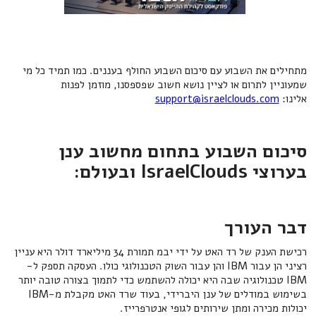
מתחילים את השבוע עם סיכום השבוע החולף בעננים. כמו תמיד כל מי
שמעוניין לתרום או לציין נושא חשוב שפספסנו, מוזמן לפנות
אלינו:
support@israelclouds.com
סיכום השבוע בתחום מחשוב ענן
בערוצי IsraelClouds ובעולם:
דבר העורך
רכישת הענק של רד האט על ידי יבמ תמורת 34 מיליארד דולר היא עניין
רציני הן עבור IBM והן עבור השוק הטכנולוגי כולו. העסקה תספק ל-
IBM טכנולוגיה שבה היא יכולה להשתמש כדי לתמוך בצורה טובה יותר
בשימוש במודלים של ענן היברידי, בעוד שרד האט מקבלת מ-IBM
יכולות מכירה ומתן שירותים לגופי אנטרפרייז.