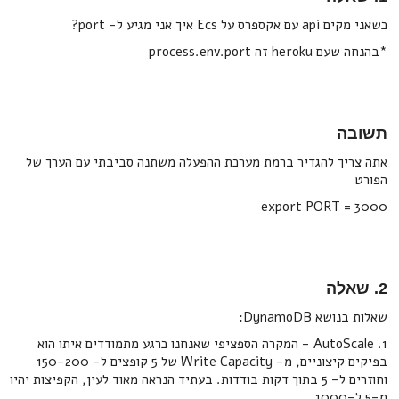
כשאני מקים api עם אקספרס על Ecs איך אני מגיע ל- port?
*בהנחה שעם heroku זה process.env.port
תשובה
אתה צריך להגדיר ברמת מערכת ההפעלה משתנה סביבתי עם הערך של
הפורט
export PORT = 3000
2. שאלה
שאלות בנושא DynamoDB:
1. AutoScale - המקרה הספציפי שאנחנו כרגע מתמודדים איתו הוא
בפיקים קיצוניים, מ- Write Capacity של 5 קופצים ל- 150-200
וחוזרים ל- 5 בתוך דקות בודדות. בעתיד הנראה מאוד לעין, הקפיצות יהיו
מ-5 ל-1000.