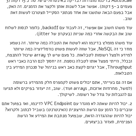
AutoScale בדינמו מוגדרות לבדיקה באינטרוולים של סה"כ 15 דקות (3
פעמים ב-5 דקות). אפשר אבל לשנות אותן ולקצר את הזמנים. זה האק,
אבל בפעם הבאה שתשנו את אחד מנתוני הסקייל תצטרכו לעשות זאת
שוב.
עוד משהו חשוב אם אפשרי, זה לעבוד עם backoff, כלומר לנסות לשלוח
שוב את הבקשה אחרי כמה שניות (בעקרון של jitter).
עוד משהו מומלץ בדינמו הוא לשטח את הטבלה כמה שיותר. זה נשמע
מוזר כי זה NoSQL, אבל שווה לעשות פשוט נורמליזציה כמה שיותר
למידע ולפצל רשומות לטבלאות. כל פעם שיש לך array שיכול להתנפח,
ובכלל, הייתי מפצל אותו לטבלה נוספת. זה יחסוך לכם הרבה כאבי ראש
Throughput, אבל יגרום לקצת כאב ראש בניהול של סנכרון המידע בין
הטבלאות.
אם זה גם בעייתי, אתם יכולים פשוט לקמפרס חלק מהמידע ברשומה
(למשל, מחרוזות ארוכות, arrays ועוד). שוב, זה יעזור בפיקים ולא תגיעו
גם להגבלות על גודל של רשומה. לשיקולך.
2. יכול להיות שאתה לא מוגדר עם VPC Endpoint לדינמו, ואז בפועל אתם
עוברים כל הזמן עם הרשת החיצונית (האינטרנט) בשביל לכתוב ולקרוא?
יכול להיות שההגדרה הזאת, שבפועל מנתבת את המידע אל הרשת
הפנימית, תעזור בביצועים.