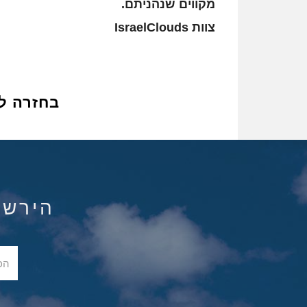
מקווים שנהניתם.
צוות IsraelClouds
בחזרה ל
הירשם ל