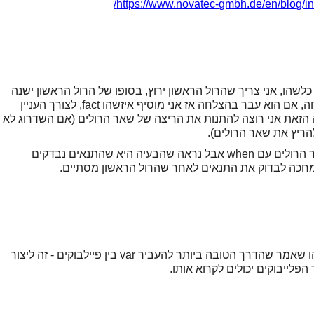
https://www.novatec-gmbh.de/en/blog/int
 כלשהו, אני צריך שהרול הראשון ירוץ, בסופו של הרול הראשון ישנה
איזשהי בדיקה (שבודקת אם השדרוג עבר בהצלחה, אם הוא עבר בהצלחה אז אני מוסיף איזשהו fact, לצורך העניין
ואז על סמך הבדיקה הזאת אני רוצה להתנות את הריצה של שאר הרולים (אם השדרוג לא
הריץ את שאר הרולים).
ניסיתי להגדיר את הfact הזה ואז להתנות את שאר הרולים עם when אבל נראה שהבעיה היא שהתנאים נבדקים
 מחכה לבדוק את התנאים לאחר שהרול הראשון מסתיים.
אני עשיתי משהו שונה, נתקלתי במאמר של מישהו שאמר שהדרך הטובה ביותר להעביר var בין פיילבוקים - זה ליצור