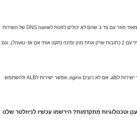
יש לי ALB שמפובלש לעולם, יש לי איזשהו סנריו מאוד מוזר עם צד ג' שהם לא יכולים לפנות לDNS name של השירות
גם אם אני שם global accelerator זה משאיר אותי עם 2 כתובות שרק אחת מהן זמינה (תקנו אותי אם אני טועה?), וגם
אפשר nlb עם ip סטטי שמאחוריו nginx שמעביר ישירות לalb. אם לא רוצים nginx, אפשר ישירות לALB ולהשתמש
נן וטכנולוגיות מתקדמות? הירשמו עכשיו לניוזלטר שלנו