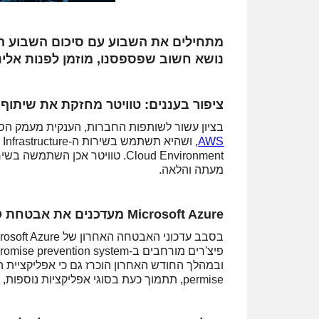
מתחילים את השבוע עם סיכום השבוע החול
נושא חשוב שפספסנו, מוזמן לפנות אלינ
ציפור בעננים: טוויטר מחזקת את שיתוף הפ
בציון עשור לשותפות החברות, הענקית מעמק הסיל
AWS
מעתה והלאה.
Microsoft Azure מעדכנים את אבטחת Azure AD ו-Identity
בסבב עדכוני האבטחה האחרון של Microsoft Azure,
permise, תתמוך כעת בסוגי אפליקציות נוספות, כדוגמת PeopleSoft ו-NetWeaver Portal.