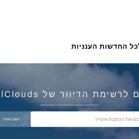
כל החדשות הענניות
רשימת הדיוור של IsraelClouds