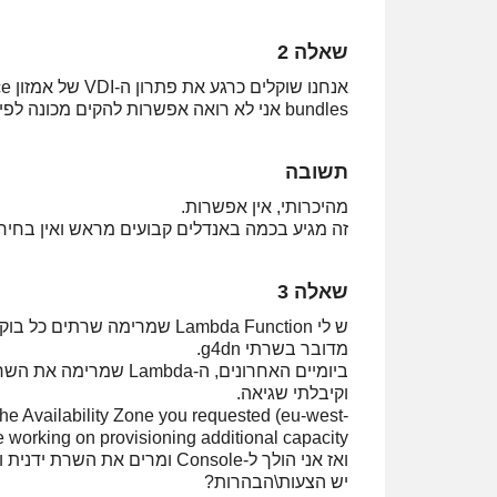
שאלה 2
bundles אני לא רואה אפשרות להקים מכונה לפי צרכי מעבד וזיכרון שאני קובע, האם מישהו יודע איך?
תשובה
מהיכרותי, אין אפשרות.
זה מגיע בכמה באנדלים קבועים מראש ואין בחיר
שאלה 3
ש לי Lambda Function שמרימה שרתים כל בוקר בשעה מסוימת.
מדובר בשרתי g4dn.
ביומיים האחרונים, ה-da
וקיבלתי שגיאה.
the Availability Zone you requested (eu-west-
e working on provisioning additional capacity
ואז אני הולך ל-Console ומרים את השרת ידנית וזהו עובד (והוא עולה על ה-AZ שלו שנאמר לכאורה שהוא מלא).
יש הצעות\הבהרות?