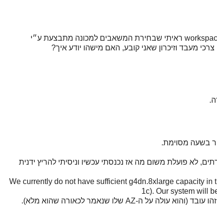
אנחנו שוקלים כרגע את פתרון ה-VDI של אמזון workspace ראיתי שבחירת המשאבים למכונה מתבצעת ע״י
ה.
Lamb שמרימה את השרתים, לא פועלת משום מה אז נכנסתי עכשיו וניסיתי להריץ ידנית
We currently do not have sufficient g4dn.8xlarge capacity in 
1c). Our system will b