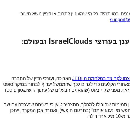
. כמו תמיד, כל מי שמעוניין לתרום או לציין נושא חשוב
support@
IsraelC ובעולם:
ו לקח צד במלחמת ה-JEDI
הארוכה, ועורכי הדין של החברה
 מאחורי הקלעים כדי לגרום לכך שהממשל יעדיף לבחור במיקרוסופט
את מפני שג'ף בזוס (שהוא גם הבעלים של עיתון הוושינגטון פוסט)
מימות שהובילו למהלך, התצהיר טוען כי בשיחה שנערכה עם שר
ש מי ינענע אותם" (בתרגום חופשי), ואם זה אכן המקרה, ייתכן
דולר.