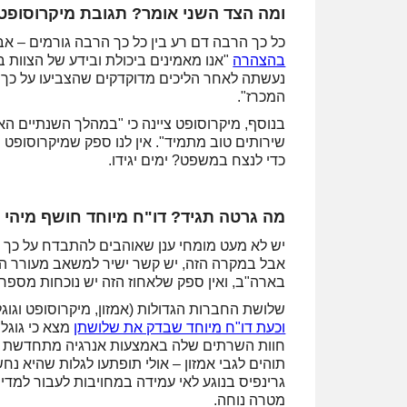
ומה הצד השני אומר? תגובת מיקרוסופט
כל כך הרבה דם רע בין כל כך הרבה גורמים –
בהצהרה
"אנו מאמינים ביכולת ובידע של הצוות ב
נעשתה לאחר הליכים מדוקדקים שהצביעו על כך 
המכרז".
בנוסף, מיקרוסופט ציינה כי "במהלך השנתיים הא
שירותים טוב מתמיד". אין לנו ספק שמיקרוסופט
כדי לנצח במשפט? ימים יגידו.
מה גרטה תגיד? דו"ח מיוחד חושף מיהי ע
יש לא מעט מומחי ענן שאוהבים להתבדח על כך 
בארה"ב, ואין ספק שלאחוז הזה יש נוכחות מספרי
שלושת החברות הגדולות (אמזון, מיקרוסופט וגוגל) מחזיקות ביחד ב-67% בקירוב 
וכעת דו"ח מיוחד שבדק את שלושתן
מצא כי גוגל
חוות השרתים שלה באמצעות אנרגיה מתחדשת בל
תוהים לגבי אמזון – אולי תופתעו לגלות שהיא 
מטרה נוחה.