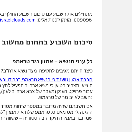
מתחילים את השבוע עם סיכום השבוע החולף בעננים
שפספסנו, מוזמן לפנות אלינו:
israelclouds.com
סיכום השבוע בתחום מחשוב ענן בערוצי louds
כל ענני הנשיא – אמזון נגד טראמפ
כיצד הייתם מגיבים לתקיפה מצד נשיא ארה"ב?
חברת אמזון טוענת כי הנשיא טראמפ בכבודו ובעצמ
הוציאו תצהיר הטוען כי נשיא ארה"ב הפעיל לחץ
עבור פרויקט הענק (מעבר של צבא ארה"ב לענן), ז
נחשב לאויב מר של טראמפ.
אם חשבתם שהיה מדובר במספר שיחות מסדרון ת
ההגנה ג'יימס מאטיס, טראמפ שלח את אמזון "לחפ
שמדובר באמירה היקרה בהיסטוריה – ששווה יותר מ-10 מיליארד 