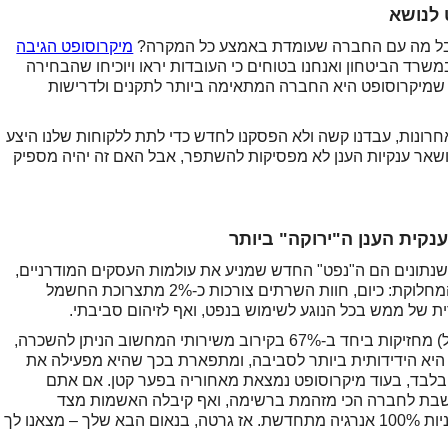
 לנושא
 אבל מה עם החברה שעומדת באמצע כל המקרה?
מיקרוסופט הגיבה
משרד הביטחון ואנחנו בטוחים כי העובדות יראו ויוכיחו שהבחירה
שמיקרוסופט היא החברה המתאימה ביותר לתקנים ולדרישות
חרונות, עבדנו קשה ולא הפסקנו לחדש כדי לתת ללקוחות שלנו היצע
 ושאר ענקיות הענן לא מפסיקות להשתפר, אבל האם זה יהיה מספיק
נקית הענן ה"ירוקה" ביותר
שנתונים הם ה"נפט" החדש שמניע את עולמות העסקים המודרניים,
אבל במקרה הזה, יש קשר ישיר למשאב מעורר המחלוקת: כיום, חוות השרתים צורכות כ-2% מתצרוכת החשמל
ת של ממש בכל הנוגע לשימוש בנפט, ואף לזיהום סביבתי.
משירותי המחשוב הניתן להשכרה,
 היא הידידותית ביותר לסביבה, ומתפארת בכך שהיא מפעילה את
בד, בעוד מיקרוסופט נמצאת מאחוריה בפער קטן. אם אתם
נחשבת לחברה הכי מזהמת ברשימה, ואף קיבלה האשמות מצד
גרינפיס בנוגע לאי עמידה במחויבות לעבור למדיניות 100% אנרגיה מתחדשת. אז גרטה, בנאום הבא שלך – מצאנו לך