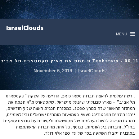
IsraelClouds
MENU
06.11 - Techstars פותחת את מאיץ טקסטארס תל אביב
November 6, 2019
|
IsraelClouds
, רשת עולמית להאצת חברות סטארט אפ, הודיעה על השקת "טקסטארס
תל אביב" - מאיץ טכנולוגי שיפעל מישראל. טקסטארס ת"א תפתח את
המחזור הראשון שלה במרץ 2020. במסגרת תכנית האצה של 3 חודשים,
ייהנו היזמים ממנטורינג מעשי באמצעות מומחים ישראלים ובינלאומיים,
כמו גם מגישה לרשת העולמית של טקסטארס ולקשרים עם גורמים עסקיים
בחו"ל, וחברות בינלאומיות. בנוסף, כל אחת מהחברות המשתתפות
בתוכנית יקבלו השקעה בסך של עד 120 אלף דולר.