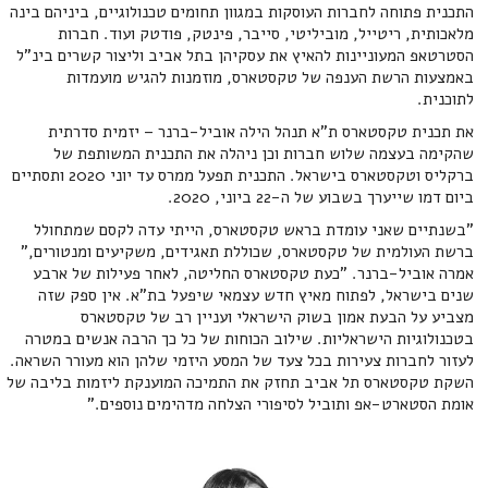
התכנית פתוחה לחברות העוסקות במגוון תחומים טכנולוגיים, ביניהם בינה
מלאכותית, ריטייל, מוביליטי, סייבר, פינטק, פודטק ועוד. חברות
הסטרטאפ המעוניינות להאיץ את עסקיהן בתל אביב וליצור קשרים בינ"ל
באמצעות הרשת הענפה של טקסטארס, מוזמנות להגיש מועמדות
לתוכנית.
את תכנית טקסטארס ת"א תנהל הילה אוביל-ברנר – יזמית סדרתית
שהקימה בעצמה שלוש חברות וכן ניהלה את התכנית המשותפת של
ברקליס וטקסטארס בישראל. התכנית תפעל ממרס עד יוני 2020 ותסתיים
ביום דמו שייערך בשבוע של ה-22 ביוני, 2020.
"בשנתיים שאני עומדת בראש טקסטארס, הייתי עדה לקסם שמתחולל
ברשת העולמית של טקסטארס, שכוללת תאגידים, משקיעים ומנטורים,"
אמרה אוביל-ברנר. "כעת טקסטארס החליטה, לאחר פעילות של ארבע
שנים בישראל, לפתוח מאיץ חדש עצמאי שיפעל בת"א. אין ספק שזה
מצביע על הבעת אמון בשוק הישראלי ועניין רב של טקסטארס
בטכנולוגיות הישראליות. שילוב הכוחות של כל כך הרבה אנשים במטרה
לעזור לחברות צעירות בכל צעד של המסע היזמי שלהן הוא מעורר השראה.
השקת טקסטארס תל אביב תחזק את התמיכה המוענקת ליזמות בליבה של
אומת הסטארט-אפ ותוביל לסיפורי הצלחה מדהימים נוספים."