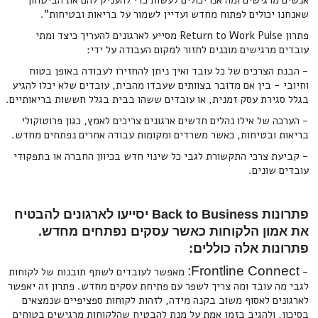
אנשים מרגישים ומה אנו יכולים לעשות כדי להעניק להם את הביטחון
שאנחנו יכולים לפתוח מחדש ועדיין לשמור על בריאות ובטיחות".
פתרון Return to Work Pulse מסייע לארגונים להעריך כיצד ומתי
עובדים מרגישים מוכנים לחזור למקום העבודה על ידי:
- הבנת הצרכים של כל עובד ואיך ניתן להחזירו לעבודה באופן בטוח
וחיובי - בין אם מדובר בצוותים שעבדו מהבית, עובדים שלא יכלו להגיע
בגלל סגירת עסק זמנית, או עובדים ששהו בבית בגלל חששות בריאותיים.
- הערכה של אילו נהלים חדשים ארגונים צריכים לאמץ, כגון פרוטוקולי
בריאות ובטיחות, כאשר משרדים ומקומות עבודה אחרים נפתחים מחדש.
- קביעת צרכי התקשורת לגבי כל שינוי חדש בכיוון החברה או בתפקודי
עובדים שונים.
פתרונות Back to Business יסייעו לארגונים להבטיח
את אמון הלקוחות כאשר עסקים נפתחים מחדש.
פתרונות אלה כוללים:
Frontline Connect:
-
מאפשר לעובדים לשתף תובנות של לקוחות
לגבי מה עובד ומה צריך לשפר עם פתיחת עסקים מחדש. פתרון זה יאפשר
לארגונים לאסוף משוב בקנה מידה, לזהות לקוחות ספציפיים שנמצאים
בסיכון, ולהגיב בזמן אמת על מנת להבטיח שהלקוחות מרגישים בטוחים