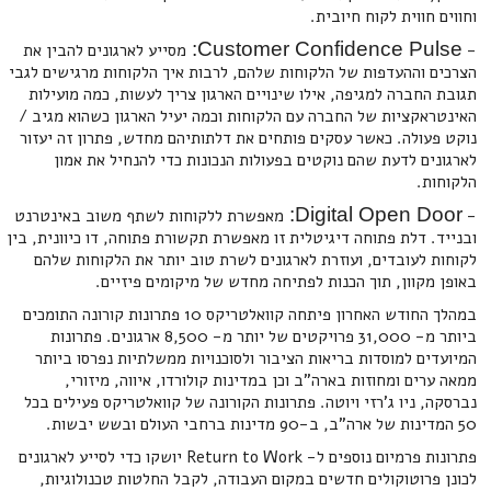
וחווים חווית לקוח חיובית.
Customer Confidence Pulse:
-
מסייע לארגונים להבין את
הצרכים וההעדפות של הלקוחות שלהם, לרבות איך הלקוחות מרגישים לגבי
תגובת החברה למגיפה, אילו שינויים הארגון צריך לעשות, כמה מועילות
האינטראקציות של החברה עם הלקוחות וכמה יעיל הארגון כשהוא מגיב /
נוקט פעולה. כאשר עסקים פותחים את דלתותיהם מחדש, פתרון זה יעזור
לארגונים לדעת שהם נוקטים בפעולות הנכונות כדי להנחיל את אמון
הלקוחות.
Digital Open Door:
-
מאפשרת ללקוחות לשתף משוב באינטרנט
ובנייד. דלת פתוחה דיגיטלית זו מאפשרת תקשורת פתוחה, דו כיוונית, בין
לקוחות לעובדים, ועוזרת לארגונים לשרת טוב יותר את הלקוחות שלהם
באופן מקוון, תוך הכנות לפתיחה מחדש של מיקומים פיזיים.
במהלך החודש האחרון פיתחה קוואלטריקס 10 פתרונות קורונה התומכים
ביותר מ- 31,000 פרויקטים של יותר מ- 8,500 ארגונים. פתרונות
המיועדים למוסדות בריאות הציבור ולסוכנויות ממשלתיות נפרסו ביותר
ממאה ערים ומחוזות בארה"ב וכן במדינות קולורדו, איווה, מיזורי,
נברסקה, ניו ג'רזי ויוטה. פתרונות הקורונה של קוואלטריקס פעילים בכל
50 המדינות של ארה"ב, ב-90 מדינות ברחבי העולם ובשש יבשות.
פתרונות פרמיום נוספים ל- Return to Work יושקו כדי לסייע לארגונים
לכונן פרוטוקולים חדשים במקום העבודה, לקבל החלטות טכנולוגיות,