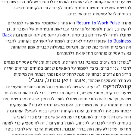
של עובדים או לקוחות אלה יאפשרו לארגונים לנקוט בפעולות הנדרשות כדי
להבטיח שאנשים יחושו בטוחים לחזור לעבודה וכי הלקוחות ירגישו
בטוחים לנהל עסקאות פנים אל פנים.
פתרון
Return to Work Pulse
הוא פתרון אוטומטי שמאפשר למנהלים
להקשיב, להבין ולפעול על פי צרכי הבריאות והבטיחות של העובדים, כך
שיוכלו לחזור למשרדיהם בביטחון. קוואלטריקס משיקה גם פתרונות
Back
to Business
שנועדו לעזור לארגונים לשמור על קשר עם לקוחות, להבין
את הציפיות וההעדפות שלהם, ולנקוט בפעולות לבניית אמון הלקוחות
כאשר עסקים פותחים מחדש את דלתותיהם.
"בעודנו ממשיכים במאבק נגד הקורונה, ממשלות ומנהלים עסקיים מנסים
להבין שני דברים: כיצד לשמור על האנשים שלהם בטוחים ובריאים ואיזה
מידע הם צריכים לבחון על מנת להחליט אם ומתי לפתוח את מקומות
אומר ריאן סמית', מנכ"ל
העבודה והעסקים שלהם",
קוואלטריקס
. "הבעיה היא שכולם הסתמכו על אותם נתונים תפעוליים -
שיעור נדבקים, אחוזי אשפוז, בדיקות פר נפש - כדי לקבל את ההחלטות
שלהם, אך אין להם נתוני חוויה שיוכלו לספר להם איך אנשים מרגישים. אם
חברות יפתחו שוב את משרדיהן, האם מישהו יחזור לעבוד? אם עסקים
יפתחו שוב את דלתותיהם, האם הלקוחות ירגישו בנוח להגיע? הפתרונות
החדשים הללו עוזרים לארגונים לדעת מה אנשים צריכים כדי להרגיש
בטוחים לחזור לעבודה, לקניות, לאכול בחוץ וכו'. זה לא מספיק כדי לפתוח
מחדש. עלינו לעשות זאת בדרך הנכונה, ומשמעות הדבר היא להבין כיצד