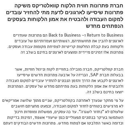
חברת פתרונות חווית הלקוח קוואלטריקס משיקה
פתרונות שיסייעו לארגונים לדעת מתי להחזיר עובדים
למקום העבודה ולהבטיח את אמון הלקוחות בעסקים
הנפתחים מחדש
Return to Business ו- Back to Business הם פתרונות שעוזרים
לארגונים להבין את תחושותיהם, רגשותיהם ועמדותיהם של עובדים
ולקוחות בעת קבלת החלטות קריטיות לפתיחת מקומות עבודה ועסקים.
פתרונות אלו זמינים מיידית ומוצעים לארגונים בחינם בשלב זה
חברת קוולטריקס, חברה מובילה בחוויית לקוח וניהול חוויות, אשר
בבעלות חברת SAP, הכריזה על ארבעה פתרונות חדשים שיסייעו
לארגונים לקבוע את הדרך והזמן הנכונים להחזיר עובדים למקום העבודה
ולהבטיח את אמון הלקוחות בעת פתיחתם מחדש של עסקים. הפתרונות
יוצעו בחינם בשלב זה.
על פי מחקר שנערך לאחרונה בקוולטריקס, שניים מתוך שלושה אמריקאים
לא מרגישים בטוחים לחזור למקום העבודה, וכמעט מחציתם חושבים
שלעולם לא "נחזור לשגרה". עד כה עסקים, ממשלות ומוסדות חינוך
השתמשו בעיקר בנתונים תפעוליים כגון שיעורי אשפוז, זמינות בדיקות
וכדומה כאשר התלבטו אם לפתוח מחדש. פתרונות חדשים הבודקים דעתם