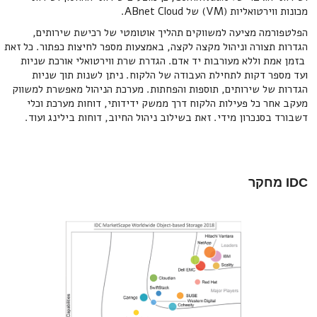
מכונות ווירטואליות (VM) של ABnet Cloud.
הפלטפורמה מציעה למשווקים תהליך אוטומטי של רכישת שירותים,
הגדרות תצורה וניהול מקצה לקצה, באמצעות מספר לחיצות כפתור. כל זאת
בזמן אמת וללא מעורבות יד אדם. הגדרת שרת ווירטואלי אורכת שניות
ועד מספר דקות לתחילת העבודה של הלקוח. ניתן לשנות תוך שניות
הגדרות של שירותים, תוספות והפחתות. מערכת הניהול מאפשרת למשווק
מעקב אחר כל פעילות הלקוח דרך ממשק ידידותי, דוחות מערכת וכלי
דשבורד בסנכרון מידי. זאת בשילוב ניהול החיוב, דוחות בילינג ועוד.
IDC מחקר