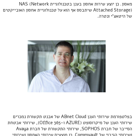
מאסון. כן יוצע שירות אחסון בענן בטכנולוגיית NAS (Network
Attached Storage) שיתבסס אף הוא על טכנולוגיית אחסון האובייקטים
של היטאצ'י ונטרה.
בפלטפורמת שירותי הענן ABnet Cloud של אבנט תקשורת נמכרים
שירותי הענן של מיקרוסופט (AZURE ו-Office 365), שירותי אבטחת
הסייבר של חברת SOPHOS, שירותי התקשורת של חברת Avaya
ושירותי הגיבוי של Commvault, כן מוצעים שירותי האחסון ושירותי