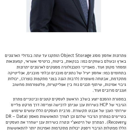
פתרונות אחסון מסוג Object Storage הותקנו עד עתה בגדולי הארגונים
בארץ ובעולם בשווקים כמו: בנקאות, ביטוח, כרטיסי אשראי, קמעונאות
ומסחר מקוון ועוד. מאפייני הטכנולוגיה מספקים לארגונים יתרונות
בתחומים כמו: אחסון יעיל של נתונים מובנים ובלתי מובנים, אנליטיקה
מתקדמת, אבטחה משופרת (לרבות הגנה בפני מתקפות כופרה), יכולות
גיבוי אמינות, שיתוף תכנים נוח בין אפליקציות, פלטפורמות מחשוב
ועננים מרובים ועוד.
במסגרת ההסכם יוצע בשלב הראשון לעסקים קטנים ובינוניים פתרון
הגיבוי של HCP כשירות ענן שניתן לרכישה ופריסה דרך מרקט פלייס
שירותי הענן של אבנט תקשורת. מרבית העסקים הללו עושים שימוש
בטייפים כפתרון הגיבוי שלהם וכן לצורך התאוששות מאסון (DR – Data
Recovery). הפתרון של היטאצ'י ונטרה כשירות ענן ישחרר את העסקים
הללו ממטלות הגיבוי ויספק יכולות מתקדמות ואמינות יותר להתאוששות