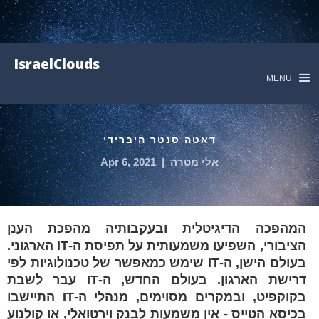
IsraelClouds
MENU
דאטה סנטר היברידי
אלי מטרה
|
Apr 6, 2021
המהפכה הדיגיטלית ובעקבותיה מהפכת הענן
הציבורי, השפיעו משמעותית על תפיסת ה-IT הארגוני.
בעולם הישן, ה-IT שימש כמאפשר של טכנולוגיות לפי
דרישת הארגון. בעולם החדש, ה-IT עבר לשבת
בקוקפיט, ובמקרים מסוימים, מנהלי ה-IT התיישבו
בכיסא הטייס - אין משמעות לבנק וירטואלי, או קולנוע