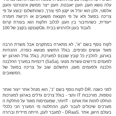
עלה נושא הענן. הענן יאובטח, הענן ייצר ממשק אינטרנטי והענן
אלסטי, ולכן הוא יגדל או יקטן לפי צורך, כשהתשלום יבוצע על פי
צריכה בפועל ולא על פי הקצאת משאבים או רכישת חומרה
ייעודית, כשהחיבור בין הענן לכלוב הלקוח הוא בעזרת קרוס
קוננקט בקצב של 100Gb. לעבוד בענן ולהרגיש בבית.
לקוח נוסף בשם "א", לא מתארח במתקנים אבל משרת הרבה
מאוד אנשים וסניפים, בגלל החשש מנושא כופרה, ההנחיות
בארגון, להלבין כל קובץ שנכנס למערכת, בגלל גודל הארגון יש
דינמיות במערך ההלבנה (SaSa), לפעמים נדרשים עשרות מנועי
הלבנה ולפעמים מעט, התשלום שוב על צריכה בפועל של
המשאבים.
לקוח נוסף בשם "נ", הוא מנהל אתר ייצור ואתר DR. לפני כשנה
וחצי - בגלל צרכים גדלים בארגון למערכות IT נוספות, מורכבות
יותר, שמעמיסות מאוד על מחלקת הIT - הוחלט לזהות את אותם
מערכים שיכולים לעבור לענן. ההחלטה מי המערך הכי כלכלי
למעבר לענן, הייתה מיידית וברורה - DRaaS. בעולם הישן, אתר