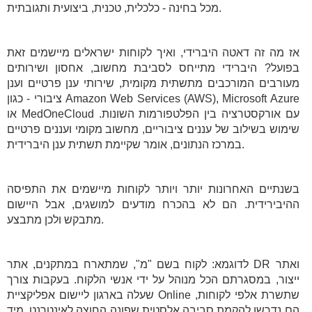
מכל בחינה - כלכלית, טכנית, ביצועית ותגובתית.
אז מה זה דאטה היברידי, ואיך לקוחות ישראלים מיישמים זאת
בפועל? היברידי מתייחס לסביבת מחשוב, אחסון ושירותים
מעורבים המורכבים מתשתית מקומית, שירותי ענן פרטיים וענן
ציבורי - כגון Amazon Web Services (AWS), Microsoft Azure
או MedOneCloud עם אורקסטרציה בין הפלטפורמות השונות.
שימוש בשילוב של עננים ציבוריים, מחשוב מקומי ועננים פרטיים
במרכז הנתונים, אומר שקיימת תשתית ענן היברידית.
בשנתיים האחרונות יותר ויותר לקוחות מיישמים את התפיסה
ההיבירידית. הם לא בהכרח מודעים למושגים, אבל היישום
מתבקש ולכן מתבצע.
לדוגמא: לקוח בשם "מ", שמתארח במתקנים, אתר DR ואתר
ייצור, במסגרתם הכל מנוהל על ידי אנשי הלקוח. בעקבות צורך
שעלה בארגון ליישום אפליקציית Online שתשרת אלפי לקוחות,
הם נדרשו להקמת סביבה אלסטית שפונה החוצה לאינטרנט. מיד