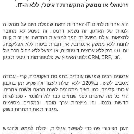
וירטואלי או ממשק התקשרות דיגיטלי, ללא ה-IT.
האחריות הזאת שנופלת היום על מנהלי ה-IT היא אחריות לחיים
ולמוות של הארגון. זה נשמע דרמטי, זה נשמע לא מחובר
למציאות, אולם בפועל זה הפך למציאות החדשה: אין זכות קיום
לחנות ללא ממשק אינטרנטי, אין חברת ביטוח ללא אפליקציה,
בנק ללא ערוצים דיגיטליים, או מפעל ללא ניהול חכם של OT, וזה
לפני האימוץ של פלטפורמות דיגיטליות כגון: CRM, ERP, וכו'.
ארגונים רבים שפגשנו עובדים בתפיסת ראקטיבית, קרי - עבודה
מסביב לשעון, ב120%, ללא יכולת לעצור ולהשקיע זמן בתכנון
איכותי קדימה, כמו באיך מתכוננים לשנה הבאה ולשנה אחריה.
הרי כל מה שהכרנו לפני שנתיים כבר לא רלוונטי - טכנולוגיות
חדשות נכנסו, והן מייצרות ערך מוסף, ובמקרים מסוימים
מגבירות את התחרות בשוק.
הענן הציבורי פה כדי לאפשר אגיליות, ויכולת לממש ולהנגיש