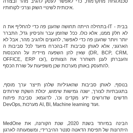
טכנולוגיות מתקדמות, כדי לאפשר לעסק להגיב מהר ובצורה
איכותית לשינויי השוק וצרכי לקוחותיו.
בתחילה הייתה תחושה שהענן פה כדי להחליף את ה-IT בבית -
לא חלק ממנו, אלא כולו. ככל שהזמן עבר והניסיון גדל, התברר
יותר ויותר שהענן פה כדי לאפשר, להעצים ולהגיב מהר, אבל לא
בהכרח מיועד לכל סביבות ה-IT הארגוני, אלא לאותן סביבות
שאין להן השפעה מיידית על ההכנסות (DR, BCP, CRM,
OFFICE, ERP וכו'), והעברתן לענן תשחרר את הצוותים
להתעסק באותן מערכות שכן משפיעות על שורת הכסף.
בנוסף, לאותן סביבות שהאגיליות שלהן תייצר ערך מוסף,
בתגובתיות לצורך, ישנה גמישות שימוש, יכולת השקת שירותים
חדשים שדורשים ידע מקדים וכו', לדוגמא: סביבת פיתוח
DevOps, מערכות AI, BI, Machine learning ועוד.
MedOne הבינה במיוחד בשנת 2020, שנת הקורונה, את
היתרונות של תפיסת הדאטה סנטר ההיברידי, ומשמעותה לארגון