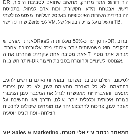
DR היה דורש: אתר מרוחק, מחשוב שתואם לסביבת הייצור,
רישוי, אבטחת מידע, תקשורת, וכוח אדם לניהול. בתפיסה
ההיברידית השורות האינסופיות באקסל העלויות, מצטמצם לשתי
שורות: רישוי Zerto לפי VM, ותשלום על צריכה בפועל של TB.
אנחנו מזהים שDRaaS חוסך עד כ-50% מעלויות ה-DR, וברוב
המקרים הוא משמעותית יותר איכותי מכל אלטרנטיבה אחרת.
זאת מסיבה אחת עיקרית: שחררנו את ה-IT מניהול אתר נוסף,
ויותר חשוב, ה-DR אגנוסטי לשינויים ולחומרה בסביבת הייצור.
לסיכום, העולם סביבנו משתנה במהירות ואתם נדרשים להגיב
בהתאמה. לא כל מערכת מתאימה לענן, לא כל ענן ציבורי
מתאים, וההיברידיות מאפשרת לנהל את המעבר לענן הציבורי
בצורה איכותית וכלכלית יותר. אולם, הדרך ו/או החשיבה על
מעבר לענן, צריכות להתבצע יחד עם מומחים שיכולים להבטיח
הצלחה - ופחות ניסוי וטעיה.
המאמר נכתב ע"י אלי מטרה, VP Sales & Marketing