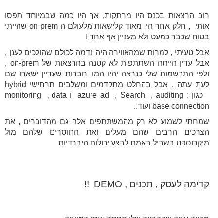
רוב הרצאות בכנס היו מרתקות, אך היו כמה שבמיוחד תפסו
אותי , חלק אחר היו מאוד קלישאות מלעולם ה on prem שהייתי
בטוח שכבר כמעט ולא מעניין אף אחד !
אבל טעיתי , למרות שמהאווירה היה נדמה לכולם שהולכים לענן ,
אבל עדין הייתה השתתפות לא קטנה בהרצאות של on-prem ,
ולפי התרשמות שלי כנראה יהיו המון חברות שעדיין ישארו שם
לעת עתה , אבל בהחלט מתקדמים ומשלבים תרחישי hybrid
כגון : azure ad , Search , auditing ו monitoring , data
base connection ועוד..
שמחתי לשמוע לא רק מהמשתתפים אלה גם מהדוברים , את
הצרכים הרבים שהם מעלים ואת החוסרים שלהם מול
מיקרוספט בשביל באמת לבצע יכולות היברדיות
קדימה לעסק , תכנים ,
DEMO
!!