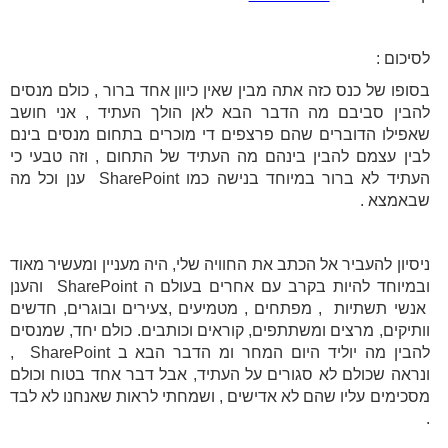
לסיכום :
בסופו של כנס כזה אתה מבין שאין כיוון אחד ברור , כולם מנסים
להבין סביבם מה הדבר הבא לאן הולך העתיד , אני חושב
שאפילו הדוברים שהם פרצפים די מוכרים בתחום מנסים בינם
לבין עצמם להבין בינהם מה העתיד של התחום , וזה טבעי כי
העתיד לא ברור במיוחד בנישה כמו SharePoint ענן וכל מה
שבאמצא .
ניסיון להעביר אל הכתב את החוויה שלי, היה מעניין ומעשיר מאוד
ובמיוחד להיות בקרב עם אחרים בעולם ה SharePoint והענן
אנשי תשתיות , מפתחים , מטמיעים ,צעירים ובוגרים, חדשים
וותיקים, מרצים ומשתתפים, קוראים וכותבים. כולם יחד, שמנסים
להבין מה יוליד היום המחר ומ הדבר הבא ב SharePoint ,
ונראה שכולם לא סגורים על העתיד, אבל דבר אחד בטוח וכולם
מסכימים עליו שהם לא אדישים , ושמחתי לראות שאנחנו לא לבד
.