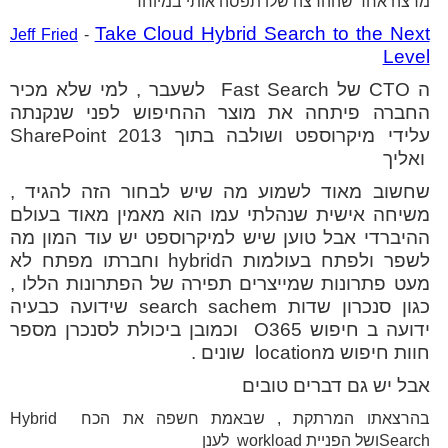
מרצה אחד שההרצה שלו תפסה אותי במיוחד
Take Cloud Hybrid Search to the Next
Jeff Fried
-
Level
ה
CTO
של
Fast Search
לשעבר , למי שלא מכיר
החברה פיתחה את מוצר ההחיפוש לפני שנקנתה
עלידי מיקרוספט ושולבה בתוך
SharePoint 2013
ואליך
שחשוב מאוד לשמוע מה שיש לבחור הזה להגיד ,
משיחה אישית שנהלתי עמו הוא מאמין מאוד בעולם
ההיברדי אבל טוען שיש למיקרוספט יש עוד המון מה
לשפר ולפתח בעולמות ה
hybrid
וחברתו מפתח לא
מעט פתרונות שמייצרים תפירה של הפתרונות הללו ,
כגון סנכרון שדות
search sachem
שידועה כבעיה
ידועה ב חיפוש
O365
וכמובן ביכולת לסנכרן מספר
חוות חיפוש מ
location
שונים .
אבל יש גם דברים טובים
בהרצאתו המרתקת , שבאמת חשפה את הכח Hybrid
Searchושל הפניית workload לענן