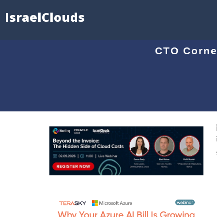
IsraelClouds
CTO Corner