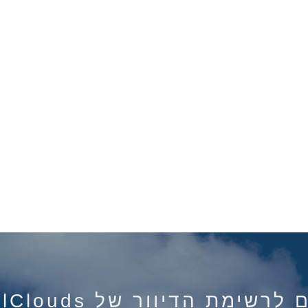
רשימת הדיוור של IsraelClouds