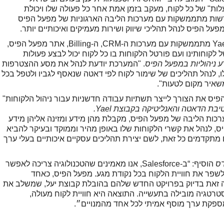
 "מסע לקוח" חכם המעניק "ראיית 360 מעלות" של כל לקוח, מעקב בזמן אמת אחר כל פעולה שלו ויכולת
דשות מתממשקות עם מערכות הליבה הארגוניות של מפעל הפיס
על הפיס לנהל תהליכי שיווק ושירות מעמיקים ואיכותיים יותר.
"המערכות שהטמיעו אצלנו הצוותים של קבוצת Yael מתממשקות עם מערכות ה-CRM, ה-Billing, אתר מפעל הפיס,
קוחותינו ועם פורטל הלקוחות בו כל לקוח יכול לבצע פעולות
ע ניהוליות במפעל הפיס
. "המערכת יודעת לנהל את מסע ההצטרפות
, לנהל תהליכים של שימור לקוח לפי דאטה שנאסף לגביו ולטפל בכל
משאיר מקום לטעות".
הפיס את הצורך לייצר תשתיות עבודה חדשניות עבור ניהול הלקוחות"
ת הדאטה והאנליטיקה בקבוצת Yael.
ת הליבה של מפעל הפיס, מקבלת מהן מידע ומזינה אליהן מידע
 לנהל את קשרי הלקוחות שלו באופן מהיר וממוקד ובעיקר להביא
נולוגיים מתקדמים כל זאת, לשם יצירת תהליכים עסקיים איכותיים בעלי ערך
רס
הוסיף: “ב-Salesforce, אנו מאמינים שהטכנולוגיה צריכה לאפשר
ולשפר את חוויית הלקוח בכל נקודת מגע. מפעל הפיס, כאחד
ה זאת בדיוק בפרויקט החדש שלהם בהובלת קבוצת יעל, שמשלב את
טגיה מובילה בתעשייה. התוצאה היא חוויית לקוח מעולה,