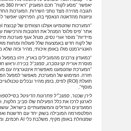
יאפשר
תגובה מהירה מצד נותני השירות. המערכות הח
וניזונות מהדאטה הנאסף בהן. הפרויקט יאפשר למפ
אתר 'פיס פלוס' המנהל את ההטבות והרכישות של ל
מיידיות" מוסר
אורי נסים, מנהל אגף מערכות מיד
של לקוח חדש באמצעות שלל פעולות ומחוות מולו
האנגייג'מנט מולו באופן איכותי, מהיר וכזה שלא 
"כמועדון צרכנים מהמובילים בארץ, זיהו במפעל 
מוסרת
אורית קניגסברג, סמנכ"ל בכירה וראש חטיב
"המערכת שהטמענו מאפשרת אינטגרציה עם מערכו
חזרה. המימוש של המערכת, מאפשר למפעל הפיס,
תועלת (ROI) לפיס, בזמן מהיר ובכלים טכ
מוסף".
לירן שכטר, סמנכ״ל פתרונות הדיגיטל בסיילספו
לארגון לרכז את כלל הפעילות שלו סביב הלקוח, 
המועדונים הגדולים והמשמעותיים בישראל, עוש
הפלטפורמה המובילה בשוק יחד עם חדשנות ואסטר
שמנוהלת באופן מקיף, משלבת כלי AI חכמים, ומספקת ערך מוסף אמיתי לכל אחד מהמנויים״.