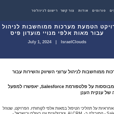
ים
פורומים
אודות
צור קשר
רישום לניוזלטר
יקט הטמעת מערכות ממוחשבות לניהול ער
עבור מאות אלפי מנויי מועדון פיס
July 1, 2024
|
IsraelClouds
ת ממוחשבות לניהול ערוצי השיווק והשירות עבור
המערכות, שהוטמעו בידי קבוצת Yael, המבוססות על פלטפורמת Salesforce, יאפשרו למפעל
 של ענקית הענן
איות על תהליכי הטיפול במאות אלפי לקוחותיו. הפרויקט, שנוהל
בידי קבוצת Yael ומבוסס על פלטפורמת Salesforce - המובילה ב- AI CRM וטכנולוגיית ענן בעולם ובישראל -