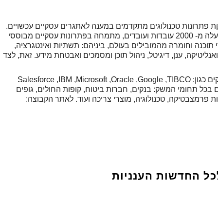
שראל, המספקת פתרונות טכנולוגים מתקדמים במענה לאתגרים עסקיים עכשויים.
הקבוצה, הפעילה בישראל משנת 1963 ומונה למעלה מ- 2000 עובדות ועובדים, מתמחה בפתרונות עסקיים מבוססי
י תוכנה וחומרה מהמובילים בעולם, ביניהם: תשתיות ואינטגרציה,
סיים, דאטה ואנליטיקה, ענן, דיגיטל, ניהול תוכן ומסמכים ואבטחת מידע. זאת, לצד
Yael עובדת בשותפות מתמשכת עם מיטב הספקים כגון: Salesforce ,IBM ,Microsoft ,Oracle ,Google ,TIBCO
ונות IT מתקדמים לגופים בכל תחומי המשק: בנקים, חברות ביטוח, קופות החולים, גופים
ת פרמצבטיקה, טכנולוגיה, מוצרי צריכה ועוד. לאתר הקבוצה:
כל החדשות הענניות