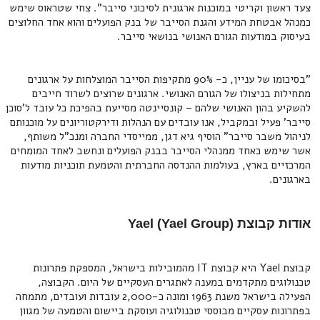
צעד ראשון וקריטי במוכנות ארגונית לסיכוני סייבר". צחי שטראוס שימש
כמנהל אבטחת המידע והגנת הסייבר של בנק הפועלים והוא אחד החלוצים
בעיסוק במודעות הגורם האנושי בנושאי סייבר.
"בסיכומו של עניין, כ- 90% מתקיפות הסייבר המוצלחות על ארגונים
מתחילות בניצולו של הגורם האנושי. ארגונים שרוצים לשרוד חייבים
להשקיע בהון האנושי שלהם – קונסיינטה מסייעת בהפיכת כל עובד ל'סוכן
סייבר' פעיל ובמקביל, אנו עובדים עם הנהלות ודירקטוריונים על מוכנותם
לניהול משבר סייבר” הוסיף גיא דגן, ממייסדי החברה ומנכ"ל משותף,
אשר שימש כאחד ממנהלי הסייבר בבנק הפועלים ונחשב לאחד המומחים
המרכזיים בארץ, בעולמות ההנדסה החברתית והטמעת תוכניות מודעות
בארגונים.
אודות קבוצת (Yael (Yael Group
קבוצת Yael היא קבוצת IT מהמובילות בישראל, המספקת פתרונות
טכנולוגים מתקדמים במענה לאתגרים העסקיים של היום. הקבוצה,
הפעילה בישראל משנת 1963 ומונה כ-2,000 עובדות ועובדים, מתמחה
בפתרונות עסקיים מבוססי טכנולוגיה ועוסקת ביישום והטמעה של מגוון