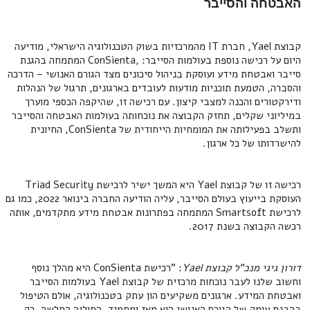
האבטחה והסייבר
קבוצת Yael, חברת IT מהמרכזיות בשוק הטכנולוגיה הישראלי, מודיעה
היום על רכישה נוספת בעולמות הסייבר: ,ConSienta המתמחה בהגנת
סייבר ואבטחת מידע ועוסקת בניהול סיכונים מצד הגורם האנושי – הדרכה
והסברה, הטמעת תוכניות מודעות לעובדים בארגונים, תרגול של הנהלות
ודירקטורים והכנה למצבי קיצון. עם רכישה זו, שהיקפה הכספי מוערך
במיליוני שקלים, תחזק הקבוצה את נוכחותה בעולמות האבטחה והסייבר
ותשלב בפעילותה את המומחיות הייחודית של ConSienta, החיונית
להישרדותו של כל ארגון.
רכישה זו של קבוצת Yael היא המשך ישיר לרכישת Triad Security
העוסקת בייעוץ בעולם הסייבר, עליה הודיעה החברה בינואר 2022, כמו גם
לרכישת Smartsoft המתמחה בפתרונות אבטחת מידע מתקדמים, אותה
רכשה הקבוצה בשנת 2017.
דורון גיגי מנכ"ל קבוצת Yael
: "רכישת ConSienta היא מהלך נוסף
וחשוב שלנו לעבר נוכחות מרכזית של קבוצת Yael בעולמות הסייבר
ואבטחת המידע. ארגונים משקיעים הון עתק בטכנולוגיה, אולם הטיפול
בהבנת עומק של הגורם האנושי הוא מאז ומתמיד, החוליה החלשה. רק