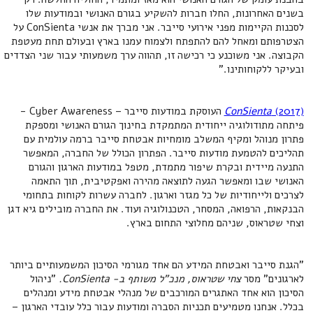
בשנים האחרונות, החלו חברות להשקיע בגורם האנושי ובמודעות שלו
לסכנות הקיימות מפני אירועי סייבר. אני מברך את אנשי ConSienta על
הצטרפותם ומאחל להם להתפתח ולצמוח עמנו בארץ ובעולם תחת מעטפת
הקבוצה. אני משוכנע כי רכישה זו, תהווה ערך משמעותי עבור שני הצדדים
ובעיקר ללקוחותינו."
(2017)
ConSienta
העוסקת במודעות סייבר – Cyber Awareness -
פיתחה מתודולוגיה ייחודית המתמקדת בחינוך הגורם האנושי ומספקת
פתרון מנוהל ומקיף המשלב מומחיות אבטחת סייבר ברמה עולמית עם
תהליכים להטמעת מודעות סייבר. הפתרון הכולל של החברה, המאפשר
התנעה מיידית ובקרת שיפור מתמדת, מטפל במודעות הארגון והגורם
האנושי שבו ומאפשר הגעה לתוצאה מהירה ואפקטיבית, תוך התאמה
לצרכים ולייחודיות של כל מגזר וארגון. לחברה עשרות לקוחות בתחומי
הבנקאות, הרפואה, המסחר, הטכנולוגיה ועוד. את החברה מובילים גיא דגן
וצחי שטראוס, שניהם מחלוצי התחום בארץ.
"הגנת סייבר ואבטחת המידע הם אחד מגורמי הסיכון המשמעותיים ביותר
לארגונים" מסר
צחי שטראוס, מנכ"ל משותף ב- ConSienta.
"ניהול
הסיכון הוא אחד האתגרים המורכבים של מנהלי אבטחת מידע ומנהלים
בכלל. אנחנו מטמיעים תכניות הסברה ומודעות עבור כלל עובדי הארגון –