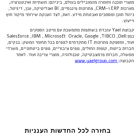
מוצרי תוכנה וחומרה מהמובילים בעולם, ביניהם: תשתיות ואינטגרציה,
מערכות ERP ו-CRM, פתרונות פיננסיים, BI ואנליטיקה, ענן, דיגיטל,
ניהול תוכן ומסמכים ואבטחת מידע. זאת, לצד הענקת שירותי מיקור חוץ
וייעוץ.
קבוצת Yael עובדת בשותפות מתמשכת עם מיטב הספקים
כגון:Salesforce ,IBM , Microsoft Oracle, Google ,TIBCO ,Dell
ועוד, ומספקת פתרונות IT מתקדמים לגופים בכל תחומי המשק: בנקים,
חברות ביטוח, קופות החולים, גופים ציבוריים, גופים ביטחוניים, משרדי
ממשלה, חברות פרמצבטיקה, טכנולוגיה, מוצרי צריכה ועוד. לאתר
הקבוצה:
www.yaelgroup.com
בחזרה לכל החדשות הענניות