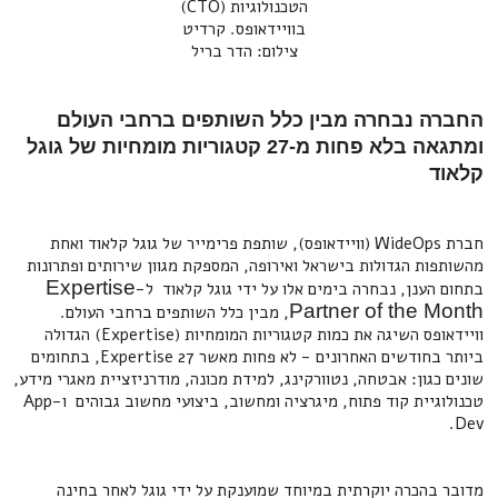
הטכנולוגיות (CTO)
בוויידאופס. קרדיט
צילום: הדר בריל
החברה נבחרה מבין כלל השותפים ברחבי העולם
ומתגאה בלא פחות מ-27 קטגוריות מומחיות של גוגל
קלאוד
חברת WideOps (וויידאופס), שותפת פרימייר של גוגל קלאוד ואחת
מהשותפות הגדולות בישראל ואירופה, המספקת מגוון שירותים ופתרונות
Expertise
בתחום הענן, נבחרה בימים אלו על ידי גוגל קלאוד ל-
Partner of the Month
, מבין כלל השותפים ברחבי העולם.
וויידאופס השיגה את כמות קטגוריות המומחיות (Expertise) הגדולה
ביותר בחודשים האחרונים - לא פחות מאשר 27 Expertise, בתחומים
שונים כגון: אבטחה, נטוורקינג, למידת מכונה, מודרניזציית מאגרי מידע,
טכנולוגיית קוד פתוח, מיגרציה ומחשוב, ביצועי מחשוב גבוהים ו-App
Dev.
מדובר בהכרה יוקרתית במיוחד שמוענקת על ידי גוגל לאחר בחינה