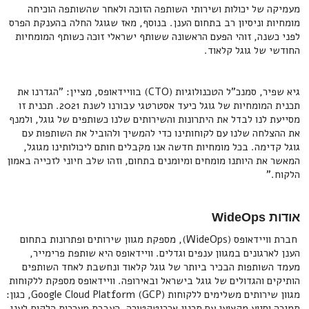
מעמיקה של יכולות ושירותי השותפה הזוכה ולאחר שהשותפה הוכיחה
מומחיות וניסיון רב בתחום הענן. בנוסף, מאז שגוגל החלה בהענקת הפרס
לפני כשנה, זוהי הפעם הראשונה ששותף ישראלי זוכה כשותף המומחיות
החודשי של גוגל קלאוד.
גיא שפיר, סמנכ"ל הטכנולוגיות (CTO) בוויידאופס, מציין: "הגדרנו את
תכנית המומחיות של גוגל כיעד אסטרטגי עבורנו לשנת 2021. תכנית זו
מסייעת לנו לבדל את היתרונות והשירותים שלנו כשותפים של גוגל, ולמנף
את ההצלחה שלנו עם לקוחותינו כדי להמשיך ולהוביל את השותפות עם
גוגל קדימה. בכל מומחיות חדשה אנו מקבלים חותם ליכולותינו מגוגל,
המאשר את היותנו מומחים ומיומנים בתחום, וזהו שלב חיוני לזכייה באמון
הלקוח."
אודות WideOps
חברת וויידאופס (WideOps), מספקת מגוון שירותים ופתרונות בתחום
הענן לארגונים במגוון ענפים וגדלים. וויידאופס היא שותפת פרימייר,
מעמד השותפות הבכיר ביותר של גוגל קלאוד ונחשבת לאחד השותפים
הותיקים והגדולים של גוגל בישראל ובאירופה. וויידאופס מספקת ללקוחות
מגוון שירותים משלימים ללקוחות Google Cloud Platform (GCP), כגון:
תמיכה וסיוע מקצועי עם תכנון ארכיטקטורה, העברת מערכות הלקוח לענן