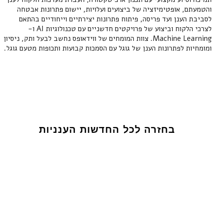
והטמעתם, אופטימיזציה של ביצועים ועלויות, יישום פתרונות אבטחה
לסביבת הענן ועד פריסה, פיתוח פתרונות יצירתיים וייחודיים בהתאם
לצרכי הלקוח וביצוע של פרויקטים חדשניים עם טכנולוגיות AI ו-
Machine Learning. צוות המומחים של ווידאופס נחשב לבעל ותק, ניסיון
ומומחיות לפתרונות הענן של גוגל עם הסמכות קבועות ותכופות מטעם גוגל.
בחזרה לכל החדשות הענניות