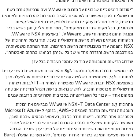
את האבטחה באמצעים חדשים ורבי עוצמה.
"יסודות דיגיטליים שנבנים על תוכנת VMware ועם ארכיטקטורת רשת
ווירטואלית בענן מאפשרים לארגונים להגיב במהירות להזדמנויות ולאיומים
חדשים, ליצור מודלים עסקיים חדשים ולספק שירותים לאפליקציות
ולנתונים, בכל מקום שבו הם ממוקמים", מסר תום גיליס, סגן נשיא בכיר
ומנהל תחום אבטחה ורישות, VMware. "באמצעות VMware NSX,
הלקוחות מפיקים תועלת מרשת ווירטואלית בענן, תוך ניצול היתרונות של
NSX להפקת ערך מטכנולוגיות הרשת הקיימות, ותוך הפחתה משמעותית
במורכבות הרשת והגדרה מחדש של כל שניתן לביצוע בתחום האבטחה".
שדרוג הרישות והאבטחה עבור כל עומסי העבודה בכל ענן
לפי ממצאי חברת המחקר פורסטר 89% מהארגונים משתמשים בשני עננים
לפחות ו-74% משתמשים בשלושה עננים ציבוריים לפחות או למעלה מכך.
באמצעות NSX חברת VMware מאפשרת לצוותי ה-IT לבנות רשתות
ווירטואליות מבוססות תוכנה, להשיג נראות ברשת ולנהל מדיניות אבטחה
ממקום אחד – עבור כל האפליקציות בסביבות הטרוגניות מרובות עננים.
פתרונות VMware NSX-T Data Center 2.3 מביאים את יכולות
האבטחה והרישות מרובה העננים ל-AWS, בנוסף ל-Microsoft Azure
ולסביבת אתר הלקוח. רישות חודר כל זה, העצמאי מבסיס שכבת הענן,
מאפשר ללקוחות שפועלים בסביבה מרובת עננים ציבוריים לנצל אזורי
זמינות מקומיים ואת השירותים הייחודיים של ספקי ענן שונים. הגרסה
החדשה מציעה תמיכה בשרתי אירוח 'ערומים', ללא מערכת הפעלה (Bare