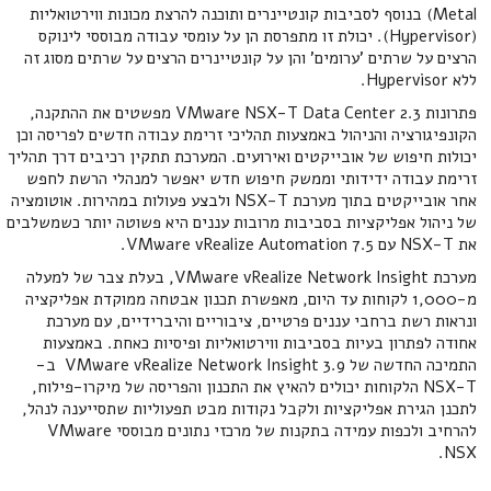
Metal) בנוסף לסביבות קונטיינרים ותוכנה להרצת מכונות ווירטואליות
(Hypervisor). יכולת זו מתפרסת הן על עומסי עבודה מבוססי לינוקס
הרצים על שרתים 'ערומים' והן על קונטיינרים הרצים על שרתים מסוג זה
ללא Hypervisor.
פתרונות VMware NSX-T Data Center 2.3 מפשטים את ההתקנה,
הקונפיגורציה והניהול באמצעות תהליכי זרימת עבודה חדשים לפריסה וכן
יכולות חיפוש של אובייקטים ואירועים. המערכת תתקין רכיבים דרך תהליך
זרימת עבודה ידידותי וממשק חיפוש חדש יאפשר למנהלי הרשת לחפש
אחר אובייקטים בתוך מערכת NSX-T ולבצע פעולות במהירות. אוטומציה
של ניהול אפליקציות בסביבות מרובות עננים היא פשוטה יותר כשמשלבים
את NSX-T עם VMware vRealize Automation 7.5.
מערכת VMware vRealize Network Insight, בעלת צבר של למעלה
מ-1,000 לקוחות עד היום, מאפשרת תכנון אבטחה ממוקדת אפליקציה
ונראות רשת ברחבי עננים פרטיים, ציבוריים והיברידיים, עם מערכת
אחודה לפתרון בעיות בסביבות ווירטואליות ופיסיות כאחת. באמצעות
התמיכה החדשה של VMware vRealize Network Insight 3.9 ב-
NSX-T הלקוחות יכולים להאיץ את התכנון והפריסה של מיקרו-פילוח,
לתכנן הגירת אפליקציות ולקבל נקודות מבט תפעוליות שתסייענה לנהל,
להרחיב ולכפות עמידה בתקנות של מרכזי נתונים מבוססי VMware
NSX.