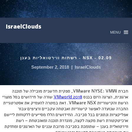
IsraelClouds
MENU
02.09 - NSX - רשתות ווירטואליות בענן
September 2, 2018
|
IsraelClouds
חברת VMware NYSE: VMW, ספקית חדשנית מובילה של תוכנה
ארגונית, הציגה היום בכנס
VMworld 2018
שורה של חידושים בסל מוצרי
הרשת והקישוריות VMware NSX. זאת במטרה להעמיק את אסטרטגיית
החברה שנועדה לאפשר קישוריות ואבטחה עקביים ורציפים עבור
אפליקציות ונתונים בכל סביבה. החידושים הללו מסייעים ללקוחות ליישם
ארכיטקטורת רשת מקצה לקצה, מוגדרת תוכנה ומאובטחת – רשת
ווירטואלית בענן – שתומכת בסביבה מרובת עננים של הארגונים ומחזקת