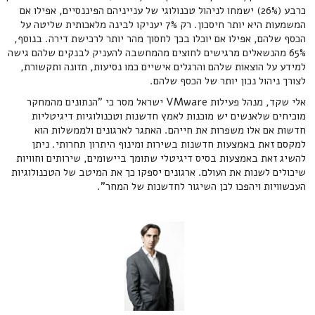
כרבע (26%) ישמחו לניהול טכנולוגי של ענייניהם הפיננסיים, אפילו אם
המשמעות היא יותר חיסכון. רק 7% יעניקו לבינה מלאכותית שליטה על
הכסף שלהם, אפילו אם יוכלו בכך לחסוך מהר יותר לרכישת דירה. בנוסף,
65% מהנשאלים מרגישים לחוצים מהמחשבה להעניק לבנקים שלהם גישה
למידע על הוצאות שלהם והרגלים אישיים כמו נסיעות, תזונה ותקשורת,
לצורך ניהול נכון יותר של הכסף שלהם.
אלי שקד, מנהל פעילות VMware ישראל מסר כי "הנתונים מהמחקר
מוכיחים שלאנשים יש מוכנות לאמץ חדשנות וטכנולוגיות דיגיטליות
חדשות אם אלו משפרות את חייהם. האתגר לארגונים ולממשלות הוא
למקסם זאת באמצעות חדשנות בשירות ומינוף היתרון תחרותי. ניתן
להשיג זאת באמצעות בסיס דיגיטלי שתומך ביישומים, שירותים וחוויות
שיכולים לשנות את העולם. ארגונים יספקו כך את המיטב של הטכנולוגיות
העכשוויות ויהפכו לכן השיגור לחדשנות של המחר".