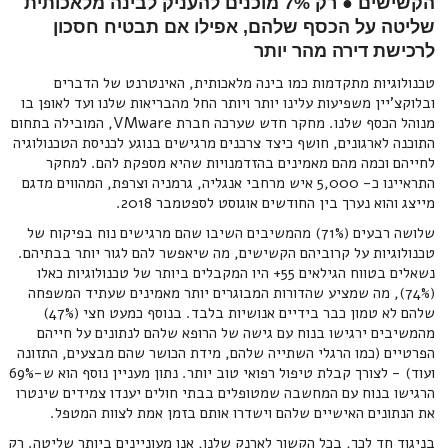
הקשישים ● רק 7% מוכנים להעניק לבינה מלאכותית
שליטה על הכסף שלהם, אפילו אם תבטיח חסכון
לרכישת דירה מהר יותר
טכנולוגיות מתקדמות כמו בינה מלאכותית, האינטרנט של הדברים
ובלוקצ'יין משפיעות עלינו יותר ויותר החל מהבריאות שלנו ועד לאופן בו
מנוהל הכסף שלנו. מחקר חדש שערכה חברת VMware, המובילה בתחום
התוכנה לארגונים, חושף כיצד צרכנים מרגישים בנוגע לכניסת הטכנולוגיה
לחייהם וכמה מהם מאמינים בהזדמנויות שהיא מספקת להם. למחקר
התראיינו כ- 5,000 איש מרחבי אנגליה, גרמניה וצרפת, המהווים מדגם
מייצג והוא נערך בין החודשים אוגוסט לספטמבר 2018.
שלושה רבעים (71%) מהמשיבים השיבו שהם מרגישים נוח בפיקוח של
טכנולוגיות על קרוביהם הקשישים, מה שיאפשר להם לגור יותר בבתיהם.
נשאלים בטווח הגילאים 55+ היו המקבלים ביותר של טכנולוגיות כאלו
(74%), מה שמציע שהדורות המבוגרים יותר מאמינים שעתיד המשפחה
שלהם לא טמון כבר בידיים אנושיות בלבד. בנוסף כמעט חצי (47%)
מהמשיבים ירגישו בנוח עם גישה של הרופא שלהם לנתונים על חייהם
הפרטיים (כמו הרגלי השתייה שלהם, מידת הכושר שהם מבצעים, התזונה
ועוד) - לצורך קבלת טיפול רפואי טוב יותר. נתון מעניין נוסף הוא ש-69%
הרגישו בנוח עם המחשבה שמטופלים בבתי חולים יענדו צמידים שינטרו
את הנתונים האישיים שלהם וישדרו אותם בזמן אמת לצוות המטפל.
בניגוד חד לכך, בכל הקשור לארנק שלנו, אנו מעוניינים ביותר שליטה. רק