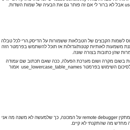
use_lowercase_table_nam מתייחס לשמות הקבצים של הטבלאות ששמורות על הדיסק.הרי לכל טבלה
ת משמעות לאותיות קטנות/גדולות אז תוכל להשתמש בפרמטר הזה
רות שהן כתובות בצורה שונה.
יות בשום מקרה ושום מערכת הפעלה, ככה שאם תכתוב שם עמודה
user_name או user_nAME זה יהיה אותו דבר. לסיכום השימוש בפרמטר use_lowercase_table_names אמור
יש לי מכונת EC2 רצה על ELASTICBEAN. אני מתקין remote debugger על המכונה, כך שלמעשה לא משנה מה אני