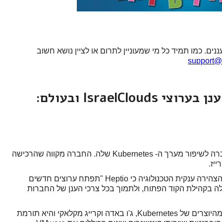
ם. כמו תמיד כל מי שמעוניין לתרום או לציין נושא חשוב
support@
IsraelC ובעולם:
כחלק ממאמצי החברה לשיפור מערך ה- Kubernetes שלה. החברה מקווה שהרכישה
יז.
ביום שלישי בוועידת VMworld 2018 בברצלונה, הצהירה ענקית הטכנולוגיה כי Heptio "תפתח ערוצים חדשים
המעורבות שלה בקהילת הקוד הפתוח, ולתמוך בכל צרכי הענן של החברות
Heptio (הפטיו) נוסדה בשנת 2016 על ידי שניים מהיוצרים של Kubernetes, ג'ו באדה וקרייג מקלאקי והיא תורמת