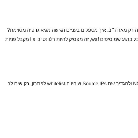
יש רשימה עם כתובות. עבדה בתוך הגדרת iis אבל ברגע שמוסיפים waf, זה מפסיק להיות רלוונטי כי iis מקבל פניות
אם הרשימה לא גדולה אתה יכול להשתמש ב-NSG ולהגדיר שם Source IPs שיהיו ה-whitelist לפתרון, רק שים לב