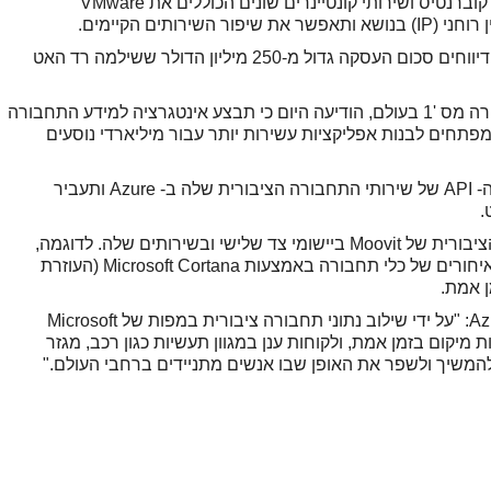
לפרויקט Kubernetes. VMware כבר מציעה כלי קוברנטיס ושירותי קונטיינרים שונים הכוללים את VMware
פרטים נוספים על העסקה טרם נחשפו אך על פי דיווחים סכום העסקה גדול מ-250 מיליון הדולר ששילמה רד האט
, חברת הניווט העירוני ואפליקציית התחבורה מס '1 בעולם, הודיעה היום כי תבצע אינטגרציה למידע התחבורה
Azure  על מנת לסייע למפתחים לבנות אפליקציות עשירות יותר עבור מיליארדי נוסעים
כחלק משיתוף הפעולה, Moovit תפעיל את נתוני ה- API של שירותי התחבורה הציבורית שלה ב- Azure ותעביר
.
מיקרוסופט יכולה גם לשלב את נתוני התחבורה הציבורית של Moovit ביישומי צד שלישי ובשירותים שלה. לדוגמה,
Azure Maps יכול לספק הודעה פרואקטיבית על איחורים של כלי תחבורה באמצעות Microsoft Cortana (העוזרת
ן אמת.
על פי טארה פראקריה, מנהלת תוכנית Azure Maps: "על ידי שילוב נתוני תחבורה ציבורית במפות של Microsoft
סות מיקום בזמן אמת, ולקוחות ענן במגוון תעשיות כגון רכב, מגזר
כדי להמשיך ולשפר את האופן שבו אנשים מתניידים ברחבי העולם."