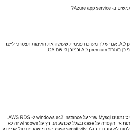
אין שום בעיה, תייצרי custom app תחת AD premium. אם יש לך מערכת פנימית שעושה את האימות תצטרכי לייצר
שאלה ל- DBAs: אני מנסה לעשות מיגרציה מבסיס נתונים Mysql שרץ על windows ec2 instance ל- AWS RDS.
אני נתקל בבעיה מעצבנת במיוחד: בהרבה שאילתות אין הקפדה על case ובגלל שכרגע אני רץ על windows זה לא
משנה. כשאני רץ בתוך rds שרץ על לינוקס, השאילתות לא עובדות בגלל case sensitivity. יש למישהו פתרון? אני יודע