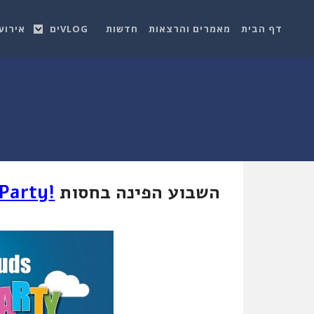
דף הבית
מאמרים והרצאות
חדשות
VLOGים
אירוע
השבוע הפינה בחסות
!IsraelClouds Birthday Party