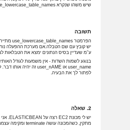
שיש משהו שנקרא use_lowercase_table_names אבל לא ברור לי אם זה פותר גם את הבעיה של שמות השדות.
תשובה
הפרמטר es
יש קובץ עם שם הטבלה.אם מערכת ההפעלה נותנ
ע"מ שעדיין בסיס הנתונים ימצא את הטבלאות למ
בנוגע לשמות השדות - אין משמעות לגודל האות
לפתור לך את הבעיה.
2. שאלה
מתקין, כשהמכונה עושה terminate ומקימה עצמה מחדש מה שהתקנתי לא קיים.