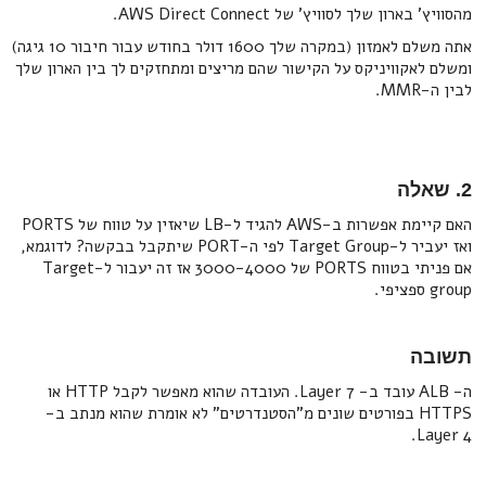
מהסוויץ' בארון שלך לסוויץ' של AWS Direct Connect.
אתה משלם לאמזון (במקרה שלך 1600 דולר בחודש עבור חיבור 10 גיגה)
ומשלם לאקוויניקס על הקישור שהם מריצים ומתחזקים לך בין הארון שלך
לבין ה-MMR.
2. שאלה
האם קיימת אפשרות ב-AWS להגיד ל-LB שיאזין על טווח של PORTS
ואז יעביר ל-Target Group לפי ה-PORT שיתקבל בבקשה? לדוגמא,
אם פניתי בטווח PORTS של 3000-4000 אז זה יעבור ל-Target
group ספציפי.
תשובה
ה- ALB עובד ב- Layer 7. העובדה שהוא מאפשר לקבל HTTP או
HTTPS בפורטים שונים מ"הסטנדרטים" לא אומרת שהוא מנתב ב-
Layer 4.