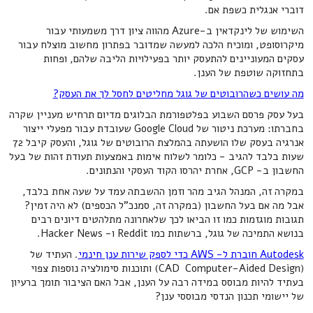
דוברי אנגלית כשפת אם.
השימוש של לינקדאין ב-Azure מהווה ציון דרך משמעותי עבור
מיקרוסופט, ומוכיח הלכה למעשה שמדובר בפתרון מחשוב מוצלח עבור
עסקים המעוניינים להתעסק יותר בפעילויות הליבה שלהם, ופחות
בתחזוקה שוטפת של הענן.
מה עושים כשהרובוטים של גוגל מחליטים לחסל לך את העסק?
בעל עסק פרסם השבוע בפלטפורמת הבלוגים מדיום תרחיש מעניין שקרה
בחברתו: מערכת ניטור של Google Cloud שעובדת עבור מפעלי ייצור
אנרגיה בעסק שלו הושעתה בהמלצת הרובוטים של גוגל, והעסק קיבל 72
שעות בלבד להגיב - כלומר לשלוח אימות באמצעות תעודת זהות של בעל
החשבון ב- GCP, אחרת יהרסו הקוד העסקי והנתונים.
במקרה זה, המנהל הגיב מהר וזמן ההשבתה עמד על שעה אחת בלבד,
אבל מה אם בעל החשבון (במקרה זה, סמנכ"ל הכספים) לא היה זמין?
תגובות מוגזמות כמו זו הביאו לכך שלאחרונה מתלהטים דיונים רבים
בנושא התמיכה של גוגל, ברשתות כמו Reddit ו- Hacker News.
Autodesk חוברת ל- AWS כדי לספק שירות ענן חינמי
. העתיד של
(CAD Computer-Aided Design) ותוכנות סימולציה נוספות צפוי
בעתיד להיות מבוסס במידה רבה על הענן, אבל האם הציבור תומך ברעיון
של יישומי תכנון הנדסי מבוססי ענן?