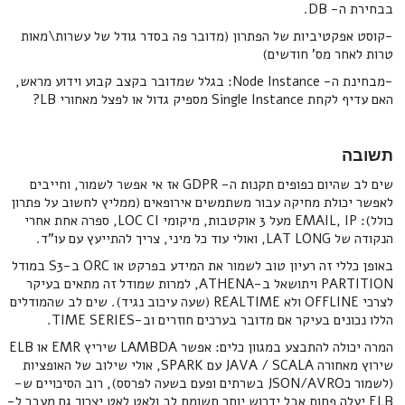
בבחירת ה- DB.
-קוסט אפקטיביות של הפתרון (מדובר פה בסדר גודל של עשרות\מאות
טרות לאחר מס' חודשים)
-מבחינת ה- Node Instance: בגלל שמדובר בקצב קבוע וידוע מראש,
האם עדיף לקחת Single Instance מספיק גדול או לפצל מאחורי LB?
תשובה
שים לב שהיום כפופים תקנות ה- GDPR אז אי אפשר לשמור, וחייבים
לאפשר יכולת מחיקה עבור משתמשים אירופאים (ממליץ לחשוב על פתרון
כולל): EMAIL, IP מעל 3 אוקטבות, מיקומי LOC CI, ספרה אחת אחרי
הנקודה של LAT LONG, ואולי עוד כל מיני, צריך להתייעץ עם עו"ד.
באופן כללי זה רעיון טוב לשמור את המידע בפרקט או ORC ב-S3 במודל
PARTITION ויתושאל ב-ATHENA, למרות שמודל זה מתאים בעיקר
לצרכי OFFLINE ולא REALTIME (שעה עיכוב נגיד). שים לב שהמודלים
הללו נכונים בעיקר אם מדובר בערכים חוזרים וב-TIME SERIES.
המרה יכולה להתבצע במגוון כלים: אפשר LAMBDA שיריץ EMR או ELB
שירוץ מאחורה JAVA / SCALA עם SPARK, אולי שילוב של האופציות
(לשמור כJSON/AVRO בשרתים ופעם בשעה לפרסס), רוב הסיכויים ש-
ELB יעלה פחות אבל ידרוש יותר תשומת לב ולאט לאט יצרוך גם מעבר ל-