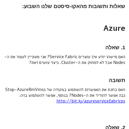
שאלות ותשובות מהאקו-סיסטם שלנו השבוע:
Azure
1. שאלה
האם מישהו יודע איך עוצרים Service Fabric? אני מעוניין לעצור את ה-
Nodes אבל לא למחוק את ה-Cluster. כיצד עושים זאת?
תשובה
האם בחנת את האפשרות להשתמש בפקודה של Stop-AzureRmVmss
ככה אפשר להוריד את ה-Nodes? בנוסף, אפשר להשתמש בזה:
http://bit.ly/azureservicefabricps
2. שאלה