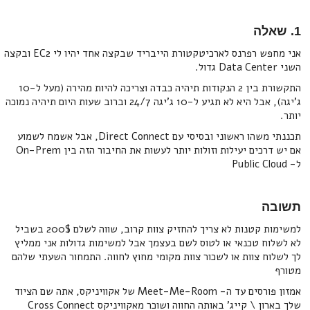
1. שאלה
אני מחפש רפרנס לארכיטקטורת הייבריד שבקצה אחד יהיו לי EC2 ובקצה
השני Data Center גדול.
התקשורת בין 2 הנקודות תיהיה כבדה וצריכה להיות מהירה (מעל ל-10
ג’יגה), אבל היא לא תגיע ל-10 ג’יגה 24/7 וברוב שעות היום תיהיה נמוכה
יותר.
תכננתי משהו ראשוני ובסיסי עם Direct Connect, אבל אשמח לשמוע
אם יש דרכים יעילות וזולות יותר לעשות את החיבור הזה בין On-Prem
ל- Public Cloud
תשובה
למשימות קטנות לא צריך להחזיק צוות קרוב, שווה לשלם 200$ בשביל
לא לשלוח טכנאי או לטוס לשם בעצמך אבל למשימות גדולות אני ממליץ
לך לשלוח צוות או לשכור צוות מקומי מחוץ לחווה. התמחור השעתי שלהם
מטורף
אמזון פורסים עד ה- Meet-Me-Room של אקוויניקס, אתה שם הציוד
שלך בארון \ קייג' באותה החווה ושוכר מאקוויניקס Cross Connect