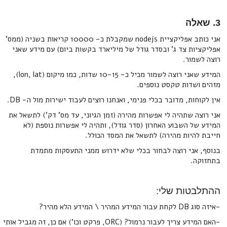
3. שאלה
אני כותב אפליקציית nodejs שמקבלת כ- 10000 קריאות בשניה (ממס'
אפליקציות צד ג' ובסדר גודל של מיליארד בקשות ביום) עם מידע שאני
רוצה לשמור.
המידע שאני רוצה לשמור מכיל כ- 10-15 שדות, כמו מיקום (lon, lat),
מזהים ושדות טקסט נוספים.
אין לקוחות, מדובר בכלי פנימי, ואנחנו רוצים לעבוד ישירות מול ה- DB.
אני רוצה שתהיה לי אפשרות מהירה (זמן הגיוני, עד מס' דק') לתשאל את
המידע של השבוע האחרון (סדר גודל), ותהיה לי אפשרות נוספת (לא
חייבת להיות מהירה) לתשאל את המסד הכולל.
בנוסף, אני רוצה לבחור בכלי שלא ידרוש ממני התעסקות מתמדת
בתחזוקה.
ההתלבטות שלי:
-איזה סוג DB לקחת עבור המידע המהיר \ המידע הלא מהיר?
-האם המידע צריך לעבור נרמול? (ORC, פרקט וכו') אם כן, זה מגביל אותי