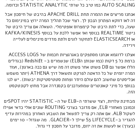
AUTO SCALING כמו טיב כל שרתי STATISTIC ANALYTIC וכדומה.
אנחנו מריצים את ההמרה תחת APACHE DRILL בהיבט של חיסכון אבל
זה לאו דווקא הפתרון הנכון לך. רצוי שכל תהליך המרה ירוץ במינימום כל
שעה, כדי לתת היבט של קימפרוס אופטימלי. השאלה אם צריך היבט של
ניטור REALTIME בנוסף ואז אפשר ללכת על בנוסף KAFKA/KINESIS
או ELASTICSEARCH לתחקור לוגים ולתת מדדים מינימלים לעלייה
וירידה.
אצלנו לדוגמא אנחנו מסתפקים באגרגציות חכמות של ACCESS LOGS
ברמת כל 5 דקות (כמו שנותן הELB) שנשמרים ב- Redshift (בגדלים
הללו אפשר גם DB פשוט אחר פשוט זה מה שיש גם ככה בארגון), ועוד
המרה יומית של כל הדאטה לפרקט ותשאול דרך ATHENA (יותר משמש
אנליסטים שחשוב להם עולם היוזר ופחות סטטיסטיקות יבשות). יש לנו
בנוסף כל מיני קאונטרים שמתעדכנים בקסנדרה אבל מחוץ לקונטקסט
הזה.
מבחינת עלויות, רצוי ששרתי ה-ELB של ה- STATISTIC יהיו SPOTים
וכמובן מאחורי ELB, אם מדובר בצרכי ROUTING שונים אולי כדאי אפילו
לשקול ALB. אם אתה רק צריך לתשאל את השבוע האחרון במהירות עדיף
להגדיר ב-S3 LIFECYCLE שילך ל-GLACIER. מה שגדול- 10 ימים
(בערך) או לעשות את זה יזום, מדובר על חסכון די גדול.