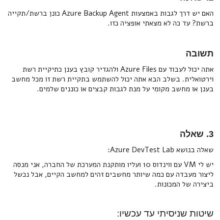
האם יש דרך לגבות באמצעות Azure Backup Agent כונן ברשת/תקייה
ברשת? עד כה לא מצאתי אופציה כזו.
תשובה
אתה יכול לעבוד עם Azure Files ולהגדיר קובץ בענן כתיקיית רשת
וירטואלית. בשלב הבא אתה יכול להשתמש בתקיית רשת זו מכל מחשב
בענן או מחשב מקומי על מנת לגבות קבצים או כוננים שלמים.
3. שאלה
שאלה בנושא Azure DevTest Lab:
יש לי VM עם ווינדוס 10 ועליו מותקנת המערכת של החברה, אני מנסה
ליצור מעבדה עם כמה שיותר מחשבים זהים למחשב הקיים, אבל נכשל
ביצירה של המכונות.
שיטות שניסיתי עד עכשיו: