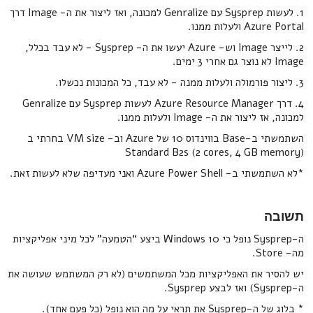
1. לעשות Sysprep עם Genralize למכונה, ואז ליצור את ה- Image דרך
Azure Portal ולעלות ממנו.
2. לייצר Image וש- Azure יעשו את ה- Sysprep - לא עבד בכלל,
Image לא נוצר גם אחרי 3 ימים.
3. ליצור פורמולה ולעלות ממנה - לא עבד, כל המכונות נכשלו.
4. דרך Azure Resource Manager לעשות Sysprep עם Genralize
למכונה, אז ליצור את ה- Image ולעלות ממנו.
השתמשתי ב-Base בווינדוס 10 של Azure וב- VM size בחרתי ב
(Standard B2s (2 cores, 4 GB memory
*לא השתמשתי ב- Azure Power Shell ואני מעדיפה שלא לעשות זאת.
תשובה
ה-Sysprep נופל כי Windows 10 ביצע “הטמעה" לכל מיני אפליקציות
מה- Store.
יש להסיר את האפליקציות מכל המשתמשים (לא רק המשתמש שעושה את
ה-Sysprep) ואז לבצע Sysprep.
* בלוג של ה-Sysprep את תראי על מה הוא נופל (כל פעם אחד).