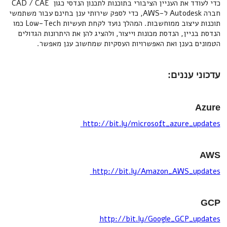
כדי לעודד את העניין הציבורי בתוכנות לתכנון הנדסי כגון CAD / CAE
חברה Autodesk ל-AWS, כדי לספק שירותי ענן בחינם עבור משתמשי
תוכנות עיצוב ממוחשבות. המהלך נועד לקחת תעשיות Low-Tech כמו
הנדסת בניין, הנדסת מכונות וייצור, ולהציג להן את היתרונות הגדולים
הטמונים בענן ואת האפשרויות העסקיות שמחשוב ענן מאפשר.
עדכוני עננים:
Azure
http://bit.ly/microsoft_azure_updates
AWS
http://bit.ly/Amazon_AWS_updates
GCP
http://bit.ly/Google_GCP_updates