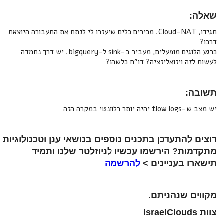
שאלה:
תגידו, Cloud-NAT. מכירים כלים שיעזרו לי לנתח את התעבורה היוצאת
דרכו?
כרגע הלוגים מופעלים, מעביר ב-sink ל-bigquery. יש דרך נחמדה
לעשות לזה ויזואליזציה? דו"ח כלשהו?
תשובה:
יש מצב ש-flow logs יהיה יותר רלוונטי במקרה הזה
רוצים להתעדכן בתכנים נוספים בנושאי ענן וטכנולוגיות
מתקדמות? הירשמו עכשיו לניוזלטר שלנו ותמיד
תישארו בעניינים >
להרשמה
מקווים שנהניתם.
צוות IsraelClouds