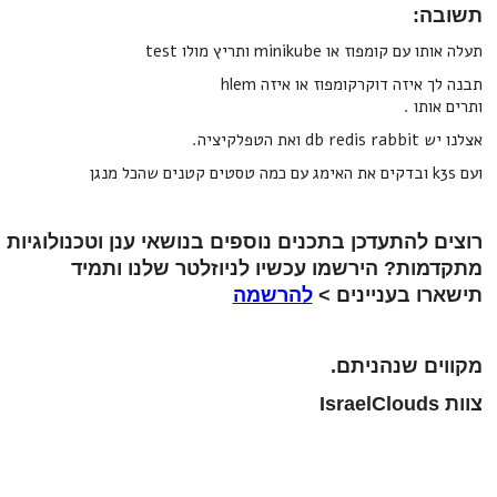
תשובה:
תעלה אותו עם קומפוז או minikube ותריץ מולו test
תבנה לך איזה דוקרקומפוז או איזה hlem
ותרים אותו .
אצלנו יש db redis rabbit ואת הטפלקיציה.
ועם k3s ובדקים את האימג עם כמה טסטים קטנים שהכל מנגן
רוצים להתעדכן בתכנים נוספים בנושאי ענן וטכנולוגיות
מתקדמות? הירשמו עכשיו לניוזלטר שלנו ותמיד
תישארו בעניינים >
להרשמה
מקווים שנהניתם.
צוות IsraelClouds