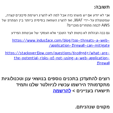
תשובה:
אני לא יודע אם יש משהו כזה אבל למה לא להציג רשימת סיכונים קצרה,
שמטופלת על-ידי WAF, ואז להציג השוואה בסיסית ביותר בין הפתרון של
AWS לכמה מתחרים מוכרים?
גם ככה הנהלות לא נוטות לצד הטכני אלא העסקי של אבטחת המידע
https://www.indusface.com/blog/top-threats-a-web-
application-firewall-can-mitigate/
https://stackoverflow.com/questions/61083567/what-are-
the-potential-risks-of-not-using-a-web-application-
firewall
רוצים להתעדכן בתכנים נוספים בנושאי ענן וטכנולוגיות
מתקדמות? הירשמו עכשיו לניוזלטר שלנו ותמיד
תישארו בעניינים >
להרשמה
מקווים שנהניתם.