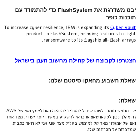
יבמ משדרגת את FlashSystem כדי להתמודד עם
תוכנות כופר
To increase cyber resilience, IBM is expanding its
Cyber Vault
product to FlashSystem, bringing features to fight
ransomware to its flagship all-flash arrays.
הצטרפו לקבוצה של קהילת מחשוב הענן בישראל
שאלת השבוע מהאקו-סיסטם שלנו:
שאלה:
אני מחפש חומר כלשהו שיכול להסביר להנהלה האם לאמץ ואפ של AWS
זה מהלך נכון לסטארטאפ או כדאי להשקיע במשהו יותר יעודי. מצד אחד
ואפ של אמאזון מאד קל למימוש בקליל מצד שני אני לא רואה כתבות
שמדברות על חסרונות שלו.