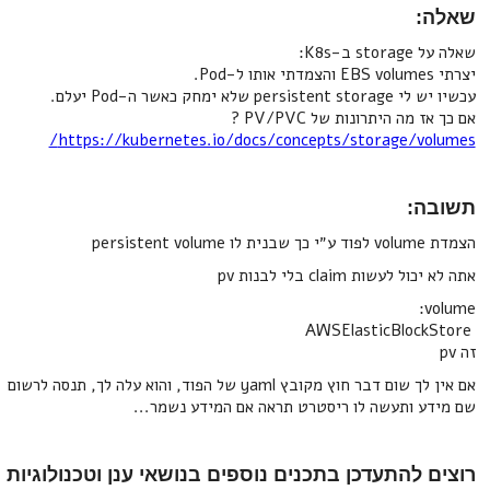
שאלה:
שאלה על storage ב-K8s:
יצרתי EBS volumes והצמדתי אותו ל-Pod.
עכשיו יש לי persistent storage שלא ימחק כאשר ה-Pod יעלם.
אם כך אז מה היתרונות של PV/PVC ?
https://kubernetes.io/docs/concepts/storage/volumes/
תשובה:
הצמדת volume לפוד ע״י כך שבנית לו persistent volume
אתה לא יכול לעשות claim בלי לבנות pv
volume:
AWSElasticBlockStore
זה pv
אם אין לך שום דבר חוץ מקובץ yaml של הפוד, והוא עלה לך, תנסה לרשום
שם מידע ותעשה לו ריסטרט תראה אם המידע נשמר...
רוצים להתעדכן בתכנים נוספים בנושאי ענן וטכנולוגיות