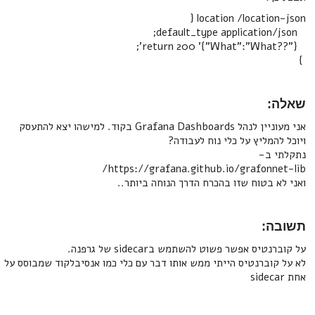
location /location-json {
default_type application/json;
return 200 '{"What":"What??"}';
}
שאלה:
אני מעוניין לנהל Grafana Dashboards בקוד. למישהו יצא להתעסק
ויוכל להמליץ על כלי נוח לעבודה?
נתקלתי ב-
https://grafana.github.io/grafonnet-lib/
ואני לא בטוח שזו בהכרח הדרך הנוחה ביותר..
תשובה:
על קוברנטיס אפשר פשוט להשתמש בsidecar של גרפנה.
לא על קוברנטיס הייתי ממש אותו דבר עם כלי כמו אנסיבלקוד שמבוסס על
אחת sidecar