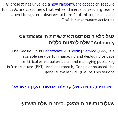
Microsoft has unveiled a
new ransomware detection
for its Azure customers that will send alerts to securi
when the system observes actions "potentially as
with ransomware acti
גוגל קלאוד מפרסמת את שירות ה"Certificate
נות כללית
The Google Cloud
Certificate Authority Service
(C
scalable service for managing and deploying
certificates via automation and managing pu
infrastructure (PKI). And last month, Google annou
general availability (GA) of this
 לקבוצה של קהילת מחשוב הענן בישראל
ותשובות מהאקו-סיסטם שלנו השבוע: