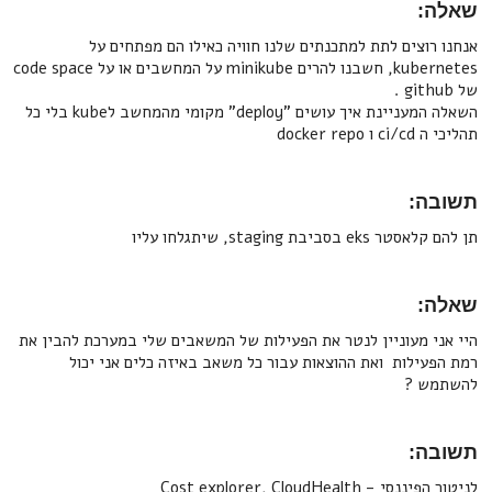
צים לתת למתכנתים שלנו חוויה כאילו הם מפתחים על
kubernetes, חשבנו להרים minikube על המחשבים או על code space
השאלה המעניינת איך עושים "deploy" מקומי מהמחשב לkube בלי כל
do
:
staging, שיתגלחו עליו
מעוניין לנטר את הפעילות של המשאבים שלי במערכת להבין את
לות ואת ההוצאות עבור כל משאב באיזה כלים אני יכול
?
:
Cost explorer, CloudHe