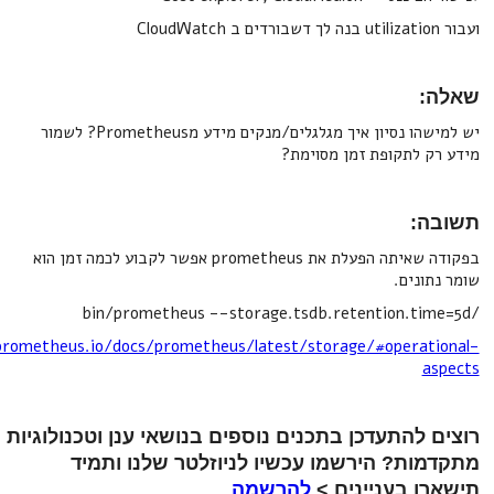
יש למישהו נסיון איך מגלגלים/מנקים מידע מPrometheus? לשמור
לתקופת זמן מסוימת?
:
בפקודה שאיתה הפעלת את prometheus אפשר לקבוע לכמה זמן הוא
נים.
https://prometheus.io/docs/prometheus/latest/storage/#opera
התעדכן בתכנים נוספים בנושאי ענן וטכנולוגיות
ת? הירשמו עכשיו לניוזלטר שלנו ותמיד
 בעניינים >
להרשמה