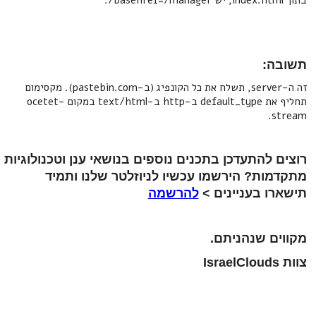
בתוך index.html, יש basehref=/manager/.
תשובה:
זה ה-server, תשלח את כל הקונפיג (ב-pastebin.com). מקסימום
תחליף את default_type ב-http ב-text/html במקום ocetet-
stream.
רוצים להתעדכן בתכנים נוספים בנושאי ענן וטכנולוגיות
מתקדמות? הירשמו עכשיו לניוזלטר שלנו ותמיד
תישארו בעניינים >
להרשמה
מקווים שנהניתם.
צוות IsraelClouds