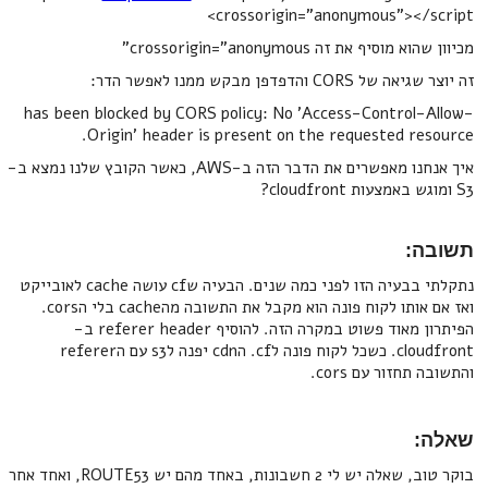
crossorigin="anonymous"></script>
מכיוון שהוא מוסיף את זה crossorigin="anonymous"
זה יוצר שגיאה של CORS והדפדפן מבקש ממנו לאפשר הדר:
has been blocked by CORS policy: No 'Access-Control-Allow-
Origin' header is present on the requested resource.
איך אנחנו מאפשרים את הדבר הזה ב-AWS, כאשר הקובץ שלנו נמצא ב-
S3 ומוגש באמצעות cloudfront?
תשובה:
נתקלתי בבעיה הזו לפני כמה שנים. הבעיה שcf עושה cache לאובייקט
ואז אם אותו לקוח פונה הוא מקבל את התשובה מהcache בלי הcors.
הפיתרון מאוד פשוט במקרה הזה. להוסיף referer header ב-
cloudfront. כשכל לקוח פונה לcf. הcdn יפנה לs3 עם הreferer
והתשובה תחזור עם cors.
שאלה:
בוקר טוב, שאלה יש לי 2 חשבונות, באחד מהם יש ROUTE53, ואחד אחר