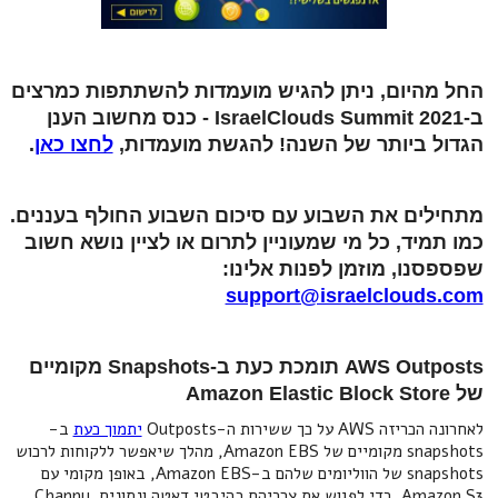
החל מהיום, ניתן להגיש מועמדות להשתתפות כמרצים
ב-IsraelClouds Summit 2021 - כנס מחשוב הענן
הגדול ביותר של השנה! להגשת מועמדות,
לחצו כאן
.
מתחילים את השבוע עם סיכום השבוע החולף בעננים.
כמו תמיד, כל מי שמעוניין לתרום או לציין נושא חשוב
שפספסנו, מוזמן לפנות אלינו:
support@israelclouds.com
AWS Outposts תומכת כעת ב-Snapshots מקומיים
של Amazon Elastic Block Store
לאחרונה הכריזה AWS על כך ששירות ה-Outposts
יתמוך כעת
ב-
snapshots מקומיים של Amazon EBS, מהלך שיאפשר ללקוחות לרכוש
snapshots של הווליומים שלהם ב-Amazon EBS, באופן מקומי עם
Amazon S3, כדי לפגוש את צרכיהם בהיבטי דאטה ונתונים. Channy