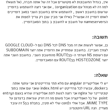
אין, בגדול החשבונות לא מקושרים אבל זה של אותה חברה, (אל תשאלו
למה זה לא מנוהל עם organization) , אם אני רוצה להשתמש בדומיין
שרשום בחשבון ראשון , להשתמש איתו בחשבון השני כסאב דומיינים
לאותו דומיין זה אפשרי? כאילו אני מבין שכן רק צריך למפות את
הnameservers של חשבון א לחשבון ב בתוך הסאבדומיין.
תשובה:
כן, אפשר לעשות את זה מכל DNS לכל DNS (גם ל-GOOGLE CLOUD
לצורך העניין). בחשבון שמחזיק את הדומיין אתה יוצר SUBDOMAIN
עם רשומת NS ושרתי ה-ROUTE53 מהחשבון השני. בחשבון השני אתה
יוצר ROUTE53 HOSTEDZONE עם הסאבדומיין.
שאלה:
יש לי אפליקציית angular עם מלא תתי פרוייקטים אני עוטף אותה
בdocker, עכשיו לכל פרוייקט יש index.html שאני שם אתה בתוך
קונטייינר של nginx אני רוצה לגשת לתת אפליקציה שהיא בעצם הentry
point של כל האפליקציה אבל משום מה זה זורק שגיאות בדפדפן על
MIME TYPE. אבל אולי הconf שלי לא תקין, בתכלס בS3 זה עובד
מצויין. הנה URL והקונפיג: