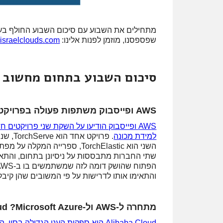
מתחילים את השבוע עם סיכום השבוע החולף בעננים
שפספסנו, מוזמן לפנות אלינו:
israelclouds.com
סיכום השבוע בתחום מחשוב ע
AWS ופייסבוק משתפות פעולה בפרויקטים לקוד פתוח של למידת מכונה
למידת מכונה
. פרוי
והתאימו אותו לדרישות על פי המשובים שהן קיבלו
מתחרה ל-AWS ול-Alibaba Cloud ?Microsoft Azure רוצה לפרוץ חוץ לסין
Alibaba Cloud היא ספקית הענן הגדולה בסין, החולשת על 46.4% מהשוק