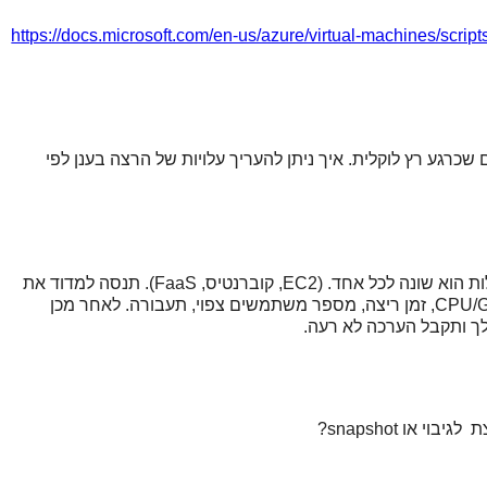
https://docs.microsoft.com/en-us/azure/virtual-machines/scrip
ם שכרגע רץ לוקלית. איך ניתן להעריך עלויות של הרצה בענן לפי
יש לך הרבה אופציות ל-deployment וחישוב העלות הוא שונה לכל אחד. (EC2, קוברנטיס, FaaS). תנסה למדוד את
הצרכים של המודל מבחינת RAM, שימוש ב-CPU/GPU, זמן ריצה, מספר משתמשים צפוי, תעבורה. לאחר מכן
ך ותקבל הערכה לא רעה.
או snapshot?