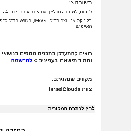
תשובה 3:
לכבות, לשנות, להדליק. אם אתה עובר מדור 4 לדור 5, צריך להתקין דרייבר לכרטיס רשת וה-mount point משתנים.
האייפי/lb.
רוצים להתעדכן בתכנים נוספים בנושאי ע
ותמיד תישארו בעניינים >
להרשמה
מקווים שנהניתם.
צוות IsraelClouds
לחץ לכתבה המקורית
בחזרה ל