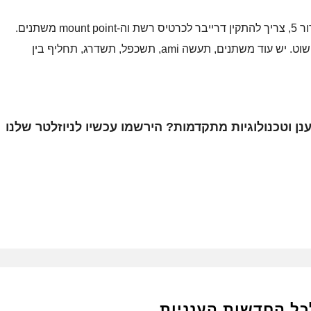
בלינוקס אני יוצר בד"כ IMAGE, בWIN בד"כ סנפשוט. יש עוד משתנים, תעשה ami, תשכפל, תשדרג, תחליף בין
נן וטכנולוגיות מתקדמות? הירשמו עכשיו לניוזלטר שלנו
כל החדשות הענניות