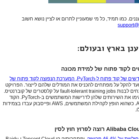
. כמו תמיד, כל מי שמעוניין לתרום או לציין נושא חשוב
support@
נן בארץ ובעולם:
AWS ופייסבוק הודיעו על השקת שני פרויקטים חדשים של קוד פתוח ל-PyTorch, המערכת הנפוצה לקוד פתוח של
קט אחד הוא TorchServe, שנועד להקל על מפתחים להכניס את המודלים שלהם לייצור. הפרויקט
השני הוא TorchElastic, ספרייה המקלה על מפתחים לבנות fault-tolerant training jobs על קלסטרים של קוברנטיס.
שתי החברות מתבססות על ניסיונן בתחום, והתאימו את השירותים שלהן לדרישות המשתמשים ב-PyTorch. הקוד
הפתוח שהושק דומה לזה שמשתמשים בו ב-AWS. כשהוא הופץ לקהילת המשתמשים, AWS ופייסבוק עבדו בצמידות
.
, ומתחרותיה הן Tencent Cloud ו-Baidu