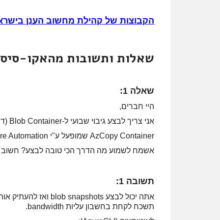
הקבוצות של קהילת מחשוב הענן בישרא
שאלות ותשובות מהאקו-סיסט
שאלה 1:
היי חברים,
אני צריך לבצע גיבוי שבועי ל-Blob Container (די גדול), ממה שקראתי ובדקתי הדרך הכי טובה שמצאתי עד עכשיו זה:
AzCopy Container שמופעל ע"י Azure Automation.
אשמח לשמוע מה הדרך הכי טובה לבצע? חשוב 
תשובה 1:
תשכח לקחת בחשבון עליות bandwidth.