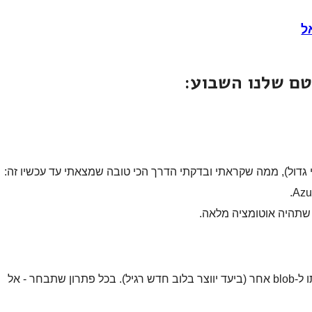
ל
ם שלנו השבוע:
שתהיה אוטומציה מלאה.
אתה יכול לבצע blob snapshots ואז להעתיק אותו ל-blob אחר (ביעד יווצר בלוב חדש רגיל). בכל פתרון שתבחר - אל