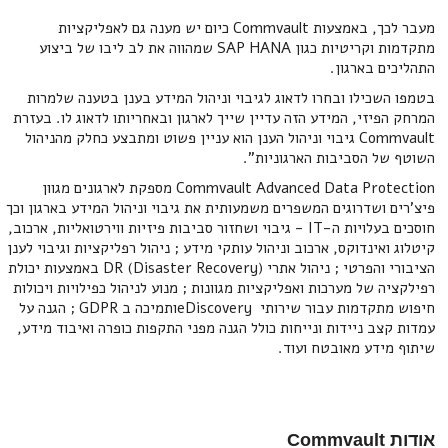
מעבר לכך, באמצעות Commvault כיום יש מענה גם לאפליקציות
מתקדמות וקריטיות כגון SAP HANA שמהווה את לב ליבו של ביצוע
התהליכים בארגון.
בטמפו השכילו ובחרו לדאוג לגיבוי וניהול המידע בענן בטענה שלמרות
המרחק הפיזי, המידע הזה עדיין שייך לארגון ובאחריותו לדאוג לו. בעזרת
Commvault גיבוי וניהול הענן הוא עניין פשוט ומתבצע כחלק מהניהול
השוטף של הסביבות הארגוניות".
Commvault Advanced Data Protection מספקת לארגונים מגוון
פיצ'רים ושדרוגים המשפרים משמעותית את גיבוי וניהול המידע בארגון וכך
חוסכים בעלויות ה-IT - גיבוי ושחזור סביבות פיזיות ווירטואליות, ארכוב,
קיטלוג ואינדוקס, ארכוב וניהול עותקי מידע ; ניהול רפליקציות וגיבוי לענן
הציבורי והפרטי ; ניהול אתרי DR (Disaster Recovery) באמצעות יכולת
רפילקציה של מערכות ואפליקציות מגוונות ; מנוע לניהול כפילויות ויכולות
חיפוש מתקדמות עבור שירותי eDiscoveryותמיכה ב GDPR ; הגנה על
עמדות קצב ניידות ונייחות כולל הגנה מפני התקפות כופרה ואיבוד מידע,
שיתוף מידע מאובטח ועוד.
אודות Commvault