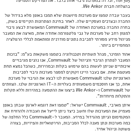
365 ועוד, וכל זה במערכת גיבוי אחת בלבד. את הפרויקט הטמיעה
בהצלחה חברת We Ankor.
בעבר עבדה טמפו עם מערכות מיושנות שלא תמכו באופן מלא בגידול של
החברה ובצרכים העסקיים שלה. לאחר בחינת הפתרונות הקיימים בשוק,
בחרה החברה במערכת האחודה של Commvault המאפשרת לבצע גיבוי
למגוון רחב של מערכות על גבי פלטפורמה אחודה אחת, מאיצה את המעבר
מניהול מידע מסורתי לסביבת נתונים מודרנית ומותאמת לכללי הרגולציה
המחמירים ביותר.
אהוד הומינר, מנהל תשתיות וטכנולוגיה בטמפו משקאות בע"מ: "בזכות
המעבר לפתרון הגיבוי והניהול של Commvault, אנו נהנים מגיבויים
איכותיים שניתן לעשות בהם שימוש בקלות ובמהירות, כשהכל נמצא תחת
מעטפת אחת. אם בעבר היינו זקוקים למספר מערכות גיבוי לסביבות
הארגוניות שלנו Commvault מאפשרת לנו לבצע את הגיבוי על מערכת
אחת, כך אנו חוסכמים משמעותית בעלויות ה-IT הארגוניות שלנו. הצוותים
של Commvault ו-We Ankor ביצעו את ההטמעה במהירות וללא תקלות
והתקלות מיוחדות".
איתן מארבי, Commvault ישראל: "טמפו זאת דוגמא לארגון שבחן באופן
מעמיק את המערכות שלו וחשב כיצד ניתן לייעל את העבודה ולהרוויח את
המקסימום הניתן מהגידול במידע. המעבר ל-Commvault כלל החלפה של
כמה מערכות ונתן מענה לכלל הסביבות, הוירטואליות והפיזיות, בצורה
פשוטה וניהול אחיד.