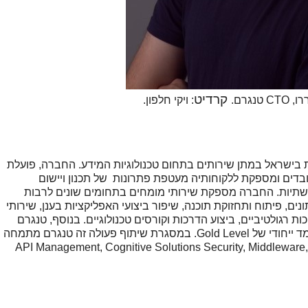
קרדיט
 טנגרם.
: ויקי חלפון.
ס, מהמובילות בישראל במתן שירותים בתחום טכנולוגיות המידע. החברה, פועלת
ם החל משנת 2000, מונה למעלה מ-300 עובדים ומספקת ללקוחותיה מעטפת פתרונות של תכנון ויישום
ה ותשתיות. החברה מספקת שירותי מומחים בתחומים שונים לרבות
ונים, פיתוח ותחזוקת תוכנה, שיפור ביצועי האפליקציות בענן, שירותי
ת רגולטיביים, ביצוע הדרכות וקורסים טכנולוגיים. בנוסף, טנגרם
הינה שותף עסקי בכיר של חברת IBM וזוכה למעמד ייחודי של Gold Level. במסגרת שיתוף פעולה זה טנגרם מתמחה
מכירת מוצרי IBM וביצוע פרויקטים בעולמות ה API Management, Cognitive Solutions Security, Middleware,