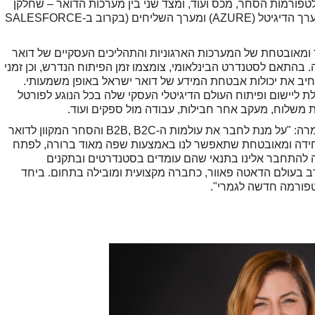
טפורמות הסחר, מכס ועוד, ומצד שני בין מערכות הדואר – שחלקן
ON PREM וחלקן ההולך וגדל נמצא בענן- כמו מערך הדיגיטל (AZURE) ומערך השליחים (בקרוב ב-SALESFORCE
 ומאובטחת של המערכות הארגוניות והתהליכים העסקיים של דואר
 בהתאם לסטנדרט הבינלאומי, צומצמו זמן הפיתוח הנדרש, וכן זמני
הרחיב את יכולות אבטחת המידע של דואר ישראל באופן משמעותי.
ת ליישום ופיתוח העולם הדיגיטלי העסקי שלה בכל הנוגע לפורטל
ת משלוח, מעקב אחר חבילות, עבודה מול ספקים ועוד.
עדית חן, סמנכ"ל מערכות מידע בדואר ישראל אמרה: "על מנת לחבר את עולמות ה-B2B, B2C והסחר המקוון לדואר
 אחידה ומאובטחת שתאפשר לנו באמצעות שפה מאוד ברורה, לפתח
 להתחבר אלינו בתנאי שהם עומדים בסטנדרטים ובתקנים
ב בעולם הדאטה פאוור, כחברה מקצועית ומובילה בתחום. ביחד
טפורמה חדשה לגמרי".