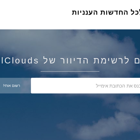
כל החדשות הענניות
רשימת הדיוור של IsraelClouds