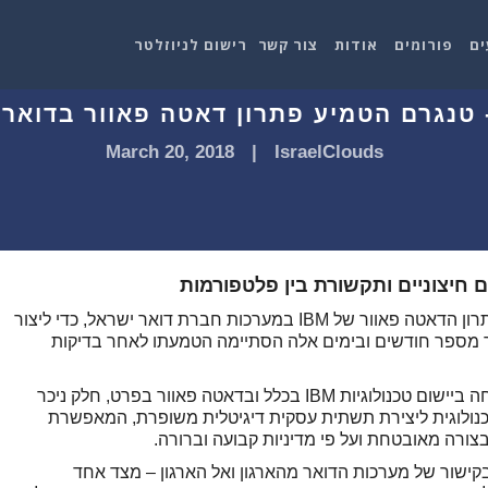
ים
פורומים
אודות
צור קשר
רישום לניוזלטר
March 20, 2018
|
IsraelClouds
חיצוניים ותקשורת בין פלטפורמות
טנגרם, חברת הבת של מטריקס, הטמיעה את פתרון הדאטה פאוור של IBM במערכות חברת דואר ישראל, כדי ליצור
מספר חודשים ובימים אלה הסתיימה הטמעתו לאחר בדיקות
במסגרת הפרויקט סיפקה חברת טנגרם, המתמחה ביישום טכנולוגיות IBM בכלל ובדאטה פאוור בפרט, חלק ניכר
כנולוגית ליצירת תשתית עסקית דיגיטלית משופרת, המאפשרת
רה מאובטחת ועל פי מדיניות קבועה וברורה.
קישור של מערכות הדואר מהארגון ואל הארגון – מצד אחד