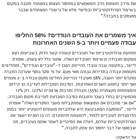
את מירב תשומת הלב והמאמצים במחסור העצום במפתחי תוכנה במקום
בשיפור הפרודוקטיביות ובמיצוי מלא של כישורי המפתחים שכבר
מועסקים בחברה?"
איך משמרים את העובדים הנודדים? 58% החליפו
עבודה פעמיים ויותר ב-5 השנים האחרונות
תחושת פרודוקטיביות של העובדים קשורה קשר הדוק בשביעות רצון
ממקום העבודה ובשימור העובדים האלה. אתגר כלל לא פשוט, אומרת
לייפר, בתקופה שבה עובדי ההייטק הפכו ל-"עובדים הנודדים", ומחליפים
מקומות עבודה בתדירות גבוהה מאי פעם. על פי סקר נוסף שערכה החברה
מוקדם יותר השנה, 58% מעובדי ההייטק החליפו מקום עבודה 2-3 פעמים
ואף יותר בחמש השנים האחרונות. הסיבות המובילות לעזיבה הן קידום
והתפתחות מקצועית (35%) והנהלה ותרבות ארגונית (27%). רק 17%
מהמשיבים בחרו בשכר והטבות כסיבה המכרעת לעזיבת מקום העבודה.
"אם אני מחברת את התוצאות שמתקבלות משני הסקרים האלה" אומרת
לייפר, "המסקנה המתבקשת היא שלחברות משתלם להשקיע יותר במתן
הזדמנויות לעובדים ללמוד, להתפתח ולהתקדם. זה בו זמנית ישפר את
הפרודוקטיביות שלהם, ויעלה את הסיכויים לשמר אותם כעובדים, מה
שבסופו של דבר יחסוך הון עתק לחברה."
על הדאטה: