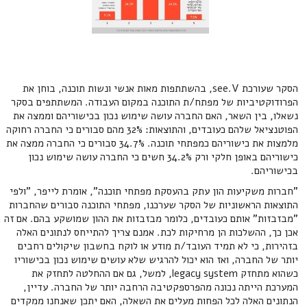
הסקר שעורכת see.V, בהשתתפות מאות אנשי ונשות תוכנה, בוחן את
הפרודוקטיביות של מפתח/ת התוכנה במקום העבודה. המשתתפים בסקר
נשאלו, בין השאר, האם החברה עושה שימוש נכון בכישוריהם וממצה את
הפוטנציאל שלהם כעובדים, והתוצאות: 32% מהם סבורים כי החברה רחוקה
מלמצות את כישוריהם כמפתחי תוכנה. 34.7% סבורים כי החברה ממצה את
כישוריהם באופן חלקי ורק 34.2% חשים כי החברה עושה שימוש נכון
בכישוריהם.
"חברות משקיעות הון עתק בהעסקת מפתחי תוכנה", אומרת לייפר, "ולפי
התוצאות הראשוניות של הסקר שערכנו, מפתחי התוכנה סבורים שהחברות
"מבזבזות" אותם כעובדים, כלומר מבזבזות את ההון שמושקע בהם. אם זה
אכן כך, ההשלכות הן מרחיקות לכת. אמנם צריך להתייחס לנתונים האלה
בזהירות, כי לא תמיד העובד/ת מודע או לוקח בחשבון שיקולים רחבים
יותר של החברה, ואז הוא יכול להרגיש שלא עושים שימוש נכון בכישוריו
כשהוא מתחזק legacy system, למשל, גם אם ההחלטה לתחזק את
המערכת הייתה נכונה מהפרספקטיבה הרחבה יותר של החברה. עדיין,
הנתונים האלה לכל הפחות מעלים את השאלה, האם יתכן שאנחנו ממקדים