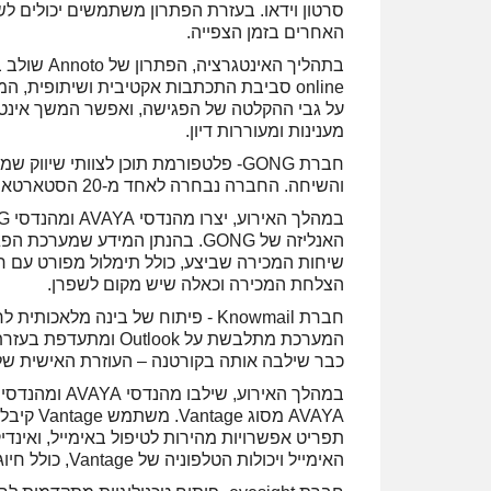
סרטון וידאו. בעזרת הפתרון משתמשים יכולים ל
האחרים בזמן הצפייה.
online סביבת התכתבות אקטיבית ושיתופית, ה
על גבי ההקלטה של הפגישה, ואפשר המשך אינטרא
מענינות ומעוררות דיון.
חברת GONG- פלטפורמת תוכן לצוותי שי
והשיחה. החברה נבחרה לאחד מ-20 הסטארטאפים המבטיחים של עיתון "דה מרקר" לשנת 2018.
שיחות המכירה שביצע, כולל תימלול מפורט עם ח
הצלחת המכירה וכאלה שיש מקום לשפרן.
חברת Knowmail - פיתוח של בינה מל
כבר שילבה אותה בקורטנה – העוזרת האישית של
AVAYA מס
תפריט אפשרויות מהירות לטיפול באימייל, ואינדי
האימייל ויכולות הטלפוניה של Vantage, כולל חיוג בלחיצת כפתור מתוך האימייל.