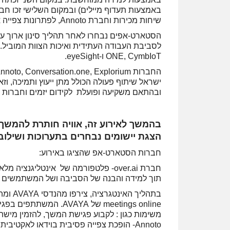
שיחות מכירות וחברת Annoto, לפתרונות צפייה אקטיבית לווידאו.
הסטארט-אפים נבחרו לאחר תהליך סינון ארוך על
ONE, CymbIoT ו-eyeSight.
ישראל שיתוף פעולה הכולל מתן ייעוץ ותמיכה, ו
ובהתאם משקיעה ופועלת לקידום יזמים וחברות צ
בהמשך לאירוע זה, אוויה חותרת להמשך 
הצגת יישומים נבחרים בתערוכות ושילו
חברות הסטארט-אפ שהציגו באירוע:
חברת over.ai- פלטפורמה של אינטליג
תוך למידה והבנה של הסביבה ושל המשתמשים ב
meetings online של AYA
משימות כגון : לקבוע פגישת המשך, להזמין מישה
Annoto- הופכת צפייה פסיבית בוידאו לאקטי