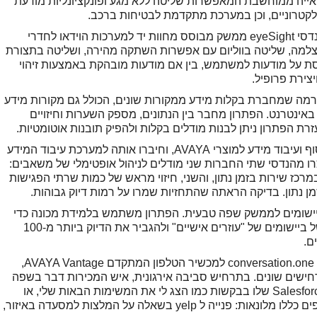
מתקדמות לראייה ממוחשבת המאפשרות שליטה ללא מגע ופונקציונליות מודעת
קטרוניים, וכן במערכת מתקדמת לבטיחות ברכב.
בתהליך האינטגרציה, יצרו מהנדסי AVAYA ומהנדסי eyeSight ממשק מבוסס מחוות יד למערכות הוידאו לחדרי
ת XT, כולל שליטה במצלמה, שליטה בווליום עם אפשרות השתקה מהירה, ושליטה בתצורת
וססת על מודעות למשתמש, בין אם מודעות מובהקת באמצעות זיהוי
צירת פרופיל.
סטים פלטפורמה שמחברת בקלות מידע ממקורות שונים, הכולל גם מקורות מידע
באינטרנט. הפתרון מחבר בין הנתונים, מספק השערות וחיזויים
רת הפתרון ניתן לבנות מודלים בקלות ולהפיק תובנות אוטומטיות.
במהלך האירוע, בנו מהנדסי AVAYA מערכת איסוף ועיבוד מידע למוצרי AVAYA, וחיברו אותה למערכת עיבוד המידע
ות מערכת זו יצרו מהנדסי שתי החברות שני מודלים לניהול אופטימלי של משאבים:
רכז שירות בזמן נתון, והשני, חיזוי מראש של כמות שרתי הפגישות
פלטפורמה לפיתוח יישומים לממשק שפה טבעית. הפתרון משתמש בלמידת מכונה כדי
לשפר את האינטראקציה בין האדם למחשב למשל ביישומים של "עוזרים אישיים" ולהגביר את הדיוק ביותר מ-100
ם.
במהלך האירוע הוסיפו מהנדסי AVAYA ומהנדסי conversation.one למכשיר הטלפון המתקדם AVAYA Vantage,
שים שונים. בתרחיש סביבה אירגונית, איש המכירות דבר בשפה
טבעית אל המכשיר ופנה באמצעותו אל חשבון Salesforce שלו בבקשות כמו הצג לי את המשימות הבאות שלי, או
מצא לי פרטי לקוח וצור איתי קשר. תרחישים נוספים כללו מלונאות: פנייה ל yelp בשאלה על המלצות למסעדה באיזור,