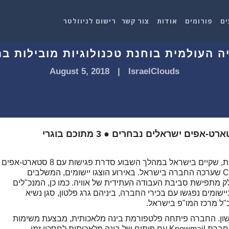
ים
פורומים
אודות
צור קשר
רישום לניוזלטר
August 5, 2018
|
IsraelClouds
השבוע התקיימה סדרת פגישות עם 8 סטארט-אפים ישראלים נבחרים ● 3 מתוכם בוגרי
השבוע הגיע לישראל נציג אוויה (AVAYA) העולמית, שקיים בישראל במהלך השבוע סדרת פגישות עם 8 סטארט-אפים
ישראלים נבחרים, כחלק מאירועי CodeFest 2018 שערכה החברה בישראל. באירוע הוצגו יישומים, המשלבים
ק מתפישת סביבת העבודה העתידית של אוויה. כמו כן, המנכ"לים
ומים נפגשו עם בכירי החברה, ביניהם גרג פלטון, סגן נשיא
ה חברת over.ai במקום הראשון. החברה פיתחה פלטפורמת בינה מלאכותית, מבצעת משימות
באמצעות למידה ממוחשבת. במקום השני זכתה חברת Knowmail עם פיתוח של בינה מלאכותית לחסכון זמן