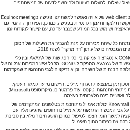
שאול שאלות, להעלות רעיונות ולהיחשף לדעות של המשתתפים
בתהליך האינטגרציה, הפתרון של Annoto שולב ב web client של אוויה ואפשר למשתתפי פגישה בEquinox meeting
מקושרת לנקודות זמן רלוונטיות בפגישה. כמו כן, הפיתרון היה זמין גם
קציה ושימוש בכל המידע שנצבר עד כה, עם קישור לנקודות זמן
ווק שמנתחת כל שיחת מכירות על מנת להגביר את היעילות של הסוכן
במהלך האירוע, יצרו מהנדסי AVAYA ומהנדסי GONG אינטגרציה עמוקה בין כלי הפגישות של AVAYA ובין כלי
האנליזה של GONG. בהנתן המידע שמערכת הפגישות של AVAYA מספקת ל GONG, מקבל איש המכירות אנליזה של
לוקה הבנתית של השיחה, וכן אינדיקציה לגבי התנהגויות שמקדמות
אכותית לחסכון זמן באמצעות תעדוף מיילים. היישום מיועד למגזר העסקי.
המערכת מתלבשת על Outlook ומתעדפת בעזרת ניתוחי התנהגות, טקסט ועוד פרמטרים. מיקרוסופט (Microsoft)
ה ואושיית בינה מלאכותית בעצמה.
במהלך האירוע, שילבו מהנדסי AVAYA ומהנדסי Knowmail יכולות אימייל מתוחכמות בטלפונים המתקדמים של
וג Vantage. משתמש Vantage קיבל על גבי המכשיר התראות על אימיילים דחופים שהגיעו אליו, עם
קציה למשך הזמן הצפוי לטיפול. כמו כן הושג חיבור מלא בין סביבת