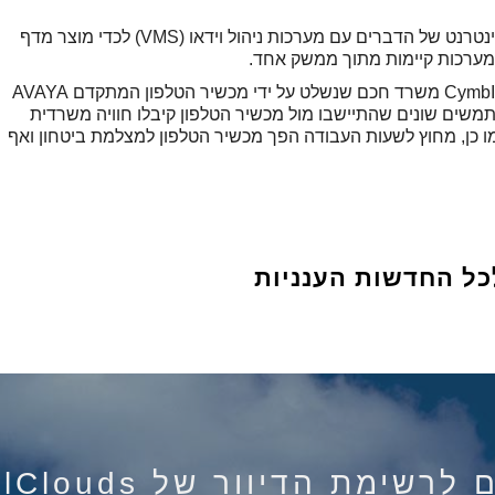
חברת CymbIoT- מציעה גישה המשלבת את האינטרנט של הדברים עם מערכות ניהול וידאו (VMS) לכדי מוצר מדף
מערכות קיימות מתוך ממשק אחד.
במהלך האירוע בנו מהנדסי AVAYA ומהנדסי CymbIoT משרד חכם שנשלט על ידי מכשיר הטלפון המתקדם AVAYA
 משתמשים שונים שהתיישבו מול מכשיר הטלפון קיבלו חוויה משרדית
ו כן, מחוץ לשעות העבודה הפך מכשיר הטלפון למצלמת ביטחון ואף
כל החדשות הענניות
רשימת הדיוור של IsraelClouds