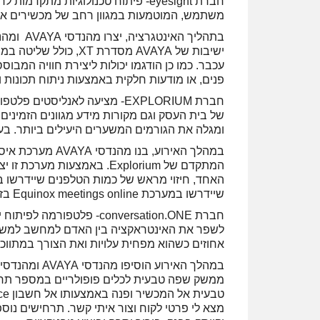
חברת eyesight- פיתוח טכנולוגיות 
משתמש, המוטמעות במגוון רחב של מכשירים אל
ישיבות של AVAYA מסדר
עכבר. כמו כן הודגמו יכולות ליצירת חוויה המב
פנים, או מודעות חלקית באמצעות ניתוח תכונות וי
חברת EXPLORIUM- מציעה לאנלי
של בית העסק וגם מקורות מידע מגוונים הזמינים 
ומגלה את הגורמים המשערים היעילים ביותר. בעז
המתקדם של Explorium. באמצע
האחד, חיזוי מראש של כמות הטלפנים שיידרשו במ
שיידרשו במערכת Equinox meetings online בזמן נתון. בדיקה הראתה שהתחזיות שמרו על רמות דיוק גבוהות.
חברת conversation.ONE- 
אחוזים כשהוא מפחית עלויות ואת הצורך במתווכי
ממשק שפה טבעית לכלים פופולריים במספר תרחי