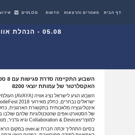
דף הבית
מאמרים והרצאות
חדשות
VLOGים
אירוע
05.08 - הנהלת אוויה העולמית בוחנת טכנולוגיות מובילות בתחום ה AI בישראל
האקסלרטור של עמותת יוצאי 8200
אינטליגנציה מלאכותית בתקשורת הארגונית, כחל
של הסטארט-אפים שהטכנולוגיות שלהם שולבו בייש
למוצריCollaboration & Devices וגיא גדניר, מנכ"ל מרכז המו"פ בישראל.
בסיום התהליך זכת