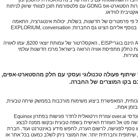
באמצעות תעדוף מיילים) ובמקום השלישי זכו חברות הסטארט-אפ GONG עם פלטפורמת תוכן לצוותי שיווק לניתוח
 פי פרמטרים של חדשנות, בשלות, יכולות אינטגרציה, התאמה
לסביבת העבודה העתידית ואיכות הצוות המוביל. בנוסף אליהם הציגו גם החברות: EXPLORIUM, conversation
החברות Annoto, Conversation.one, Explorium הינם בוגריEISP , האקסלרטור של עמותת יוצאי 8200, עמו לאוויה
זאת כחלק מתפיסת אוויה הרואה בישראל מרכז חדשנות עולמי
עירות.
שיתוף פעולה טכנולוגי ועסקי עם חלק מהסטארט-אפים,
בם בקו המוצרים של החברה.
נציה מלאכותית, המאפשרת ביצוע משימות מורכבות בממשק שיחה טבעית,
זמן אמת..
בתהליך האינטגרציה, צירפו מהנדסי AVAYA ומהנדסי over.ai עוזרת וירטואלית לחדר פגישות בפתרון Equinox
AV. המשתתפים בפגישה פנו אל העוזרת האישית בשפה טבעית ובקשו ממנה לבצע
ו נוסף לפגישה, לרשום הערה, לחפש מידע באינטרנט ועוד. חברת
בית, שיתופית וחברתית יותר. את המוצר ניתן לשלב כמעט בכל אתר או