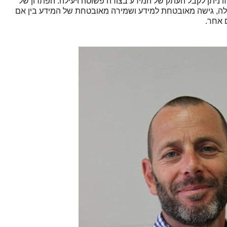
מדובר באותו Namespace. בצורה זו ניתן לקבל העתק של המידע בצורה פשוטה ויעילה. הפתרון של
ודל גידול ב-Scale Out ללא הגבלה, גישה מאובטחת למידע ושמירה מאובטחת של המידע בין אם