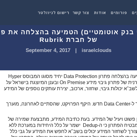
ים
פורומים
אודות
צור קשר
רישום לניוזלטר
של חברת Rubrik
September 4, 2017
|
israelclouds
חברת שב"א בע"מ (שירותי בנק אוטומטים) הטמיעה בהצלחה פתרון Data Protection יחיד מסוגו המבוסס Hyper
Converged של חברת Rubrik. Rubrik הינה יצרנית של פתרון גיבוי מידע On Premise ובענן המיוצגת בישראל על
ב"א יכולות גיבוי, שחזור, ארכוב, יצירת עותקים נוספים של המידע
הפרויקט בוצע כחלק מהיערכות של שב"א למעבר ל-Data Center חדש. היקף הפרויקט, שהסתיים לאחרונה, מוערך
חזור באופן פשוט ויעיל של המידע. בעת כתיבת המידע, מתבצעת שמירה של
המידע המגובה על גבי ה-Hyper Converge וכך מבטיח הפתרון כי ה-Dedup ישמר על כלל היחידות במערכת ללא
צורך לשחזור המידע יכולים בשב"א לחפש את המידע על גבי כלל