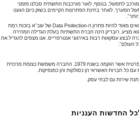
מורכב לתפעול. בנוסף, לאור מורכבות התשתית סבלנו מזמני
ל המערך. לאחר בחינת הפתרונות הקיימים בשוק כיום הגענו
ותר".
בן כפולר, מנהל פעילות רובריק בישראל: "אנחנו גאים מאוד להיות פתרון ה-Data Protection של שב"א בזכות רמת
וא מציע. רובריק הינה חברת התשתיות בעלת הגדילה המהירה
ה לבצע עסקאות רבות באירגוני אנטרפרייס. אנו מצפים להגדיל את
 העולם".
חברת שירותי בנק אוטומטיים בע"מ הינה חברה פרטית אשר הוקמה בשנת 1979. החברה משמשת כצומת מרכזית
עם כל חברות האשראי הן כסולקות והן כמנפיקות.
תנת שירות גם לבתי עסק.
כל החדשות הענניות