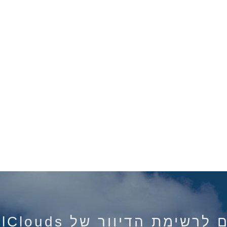
רשימת הדיוור של IsraelClouds