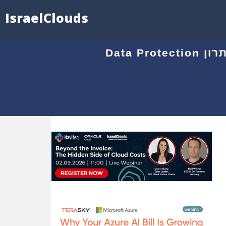
IsraelClouds
04.09 - שב"א (שירותי בנק אוטומטיים) הטמיעה בהצלחה את פתרון Data Protection