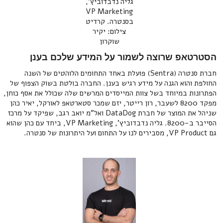
גליה נדבדוביץ',
VP Marketing
בסנטרה. קרדיט
צילום: יקיר
שוקרון
הסטרטאפ שרוצה לשמור על המידע שלכם בענן
חברת סנטרה (Sentra) פועלת באחד התחומים הלוהטים של השנה
החולפת והוא הגנה על מידע רגיש בענן. החברה בולטת בשוק הצפוף של
הפתרונות במיוחד בשל צוות המייסדים המרשים שלה שכולל את אסף כוחן,
מפקד 8200 לשעבר, רון רייטר, יזם שמכר סטארטאפ לאורקל, יאיר כהן
שניהל את המוצר של חברת DataDog ואל"מ יואב רגב, שפיקד על מרכז
הסייבר ב-8200. גליה נדבדוביץ', VP Marketing, ביחד עם כהן שהוא
גם VP Product, מסבירים לנו על התחום ועל היתרונות של סנטרה.