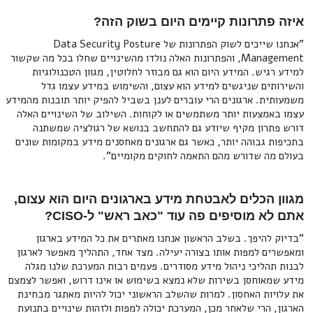
איזה פתרונות קיימים היום בשוק הזה?
"אנחנו שייכים לשוק הפתרונות של Data Security Posture
Management, והפתרונות האלה נולדו מהשינויים שחלו בכל מה שקשור
למידע רגיש. המידע היום הוא גם מבוזר לחלוטין, מגוון הטכנולוגיות
והשירותים שניגשים למידע הוא עצום, והשימוש במידע עצמו גדל
משמעותית. ארגונים הרי עוברים לענן בשביל להפיק יותר תובנות מהמידע
עצמו באמצעות יותר משתמשים או לקוחות. השילוב של השינויים האלה
דורש פתרון מקיף שיודע גם להתחשב בנושא של רגולציה שמשתנה
בתכיפות גבוהה יותר, כאשר גם ארגונים מאחסנים מידע במקומות שונים
בעולם מה שדורש מהם התאמה לחוקים מקומיים".
מגוון הכלים לאבטחת מידע בארגונים היום הוא עצום,
אתם לא מוסיפים פה עוד "כאב ראש" ל-CISO?
"בדיוק להיפך. בשלב הראשון אנחנו מאתרים את כל המידע בארגון
ומאפשרים למפות אותו בצורה יעילה. מצד אחד, התהליך מאפשר לארגון
לבנות תהליכי ניהול מידע מסודרים. פעמים רבות המערכת שלנו מגלה
מידע שמאוחסן בשירות שלא נמצא בשימוש או אינו דרוש, ואפשר לצמצם
את עלויות האחסון. למרות שהשלב הראשוני יכול להיות מאתגר מבחינת
הארגון, הרי שלאחר מכן, המערכת יכולה למפות ולזהות שינויים בתנועת