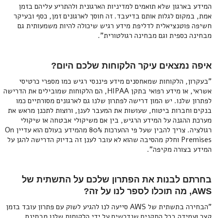
המידע בארגון שלא תואמים למדיניות הארגונית ולהתריע עליהם בזמן
אמת, במקום לגלות אותם בדיעבד. זה חוסך לארגונים זמן, כסף ובעיקר
חשיפה פוטנציאלית לדליפת מידע רגיש שיכולה להיות משמעותית גם
מבחינה כספית וגם מבחינה רגולטורית".
איפה נמצאים עיקר הלקוחות שלכם היום?
"בעקרון, הלקוחות שמאחסנים מידע פיננסי רגיש כמו מספרי כרטיסי
אשראי, או מידע רפואי בתקן HIPAA, הם הלקוחות שמובילים את הדרישה
לפתרון שלנו. יש המון דרישה לפתרון שלנו גם לארגונים מסורתיים כמו
בנקים וחברות ביטוח, שעושות את המעבר לענן, ורוצות לתכנן מראש את
מערכת ההגנה על המידע הרגיש, בין אם משיקולי אבטחה או שיקולי
רגולציה. צריך להבין שעל פי ההערכות 80% מהמידע בעולם הוא עדיין On
Premises וחלק מהסיבה שהוא לא עובר לענן זה בדיוק הדרישה להגן על
המידע בצורה מקיפה".
בחרתם לבנות את הפתרון שלכם על התשתית של
AWS, מה תוכלו לספר לנו על זה?
"הבחירה בתשתית של AWS סייעה לנו להגיע לשוק עם פתרון עובד בזמן
קצר ועמידה בכל התקנים שנדרשים על ידי הלקוחות שלנו מבחינת