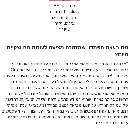
יאיר כהן, VP
Product בחברת
סנטרה. קרדיט
צילום: יקיר
שוקרון
מה בעצם הפתרון שסנטרה מציעה לעומת מה שקיים
היום?
"מבחינתנו אנחנו משנים את התפיסה של הגנה על המידע הארגוני. עד
היום ההסתכלות בעולם שבו המערכות הארגוניות היו בתוך הארגון (On
Premises) כלל אבטחה פיזית על המערכות, ואז הגנה על המערכות עצמן.
את התפיסה הזאת ניסו לייבא לעולמות של הענן, אבל אנחנו מאמינים
שצריך לחשוב על תפיסת האבטחה מחדש. המיקוד שלנו הוא קודם כל
במידע הארגוני הרגיש, המוצר שלנו מאפשר להסתכל קודם כל על הדבר
החשוב ביותר בארגון שהוא המידע הרגיש ולהגן עליו". המציאות החדשה
של שמירת המידע על הענן מביאה למצב מבורך ופוטנציאל עסקי אמיתי
המביא איתו אתגרים אבטחתיים בשל כמויות המידע, הצורך של משתמשים
ושירותים רבים בארגון לגשת אליו ועוד. את המציאות הזו סנטרה פותרת
עבור ארגונים רבים.