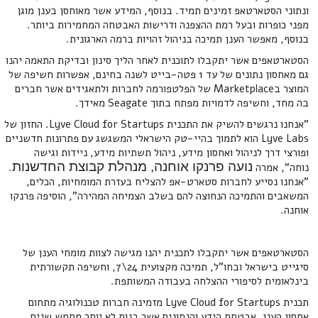
ונתוני הסטארטאפ זמינים תמיד. בנוסף, המידע אשר מאוחסן בענן מוגן
מפני כופרות ובעל רמת ההצפנה ודרישות האבטחה המחמירות ביותר.
בנוסף, מאפשר הענן תמיכה בניהול זהויות ברמה הארגונית.
הסטארטאפים אשר יתקבלו לתוכנית לאחר הליך סינון ובדיקת התאמה יהנו
גם מאחסון נתונים של עד 1 פטה-בייט לשנה בחינם, אפשרות חשיפה של
המוצר בMarketplace של הפלטפורמה לחברות ולתאגידים אשר חברים
בה מחד, וחשיפה לדמויות מפתח בתוך Seagate מאידך.
"אנחנו נרגשים להשיק את התכנית Lyve Cloud for Startups. החזון של
Lyve Labs הוא לתמוך בהיי-טק הישראלי המשגשג עם פתרונות חדשניים
ופורצי דרך לניהול ואחסון מידע, ניהול תשתיות מידע, ניידות וגישה
נועה פרנקו אוחנה, מנהלת קבוצת החדשנות
נוחה", אמרה
.
"אנחנו נסייע לחברות סטארט-אפ להצליח בעזרת המומחיות, הכלים,
המשאבים והתמיכה הנחוצה להם בשלב הצמיחה המהירה", הוסיפה פרנקו
אוחנה.
הסטארטאפים אשר יתקבלו לתכנית יהנו מגישה לצוות מומחי הענן של
סיגייט בישראל ובחו"ל, תמיכה מקצועית 24\7, וחשיפה תקשורתית
בינלאומית לסיפורי ההצלחה בעבודה המשותפת.
תכנית Lyve Cloud for Startups מזמינה חברות טכנולוגיה מתחום
אחסון הענן, אבטחת הידע והנתונים אשר בנות לא יותר מחמש שנים