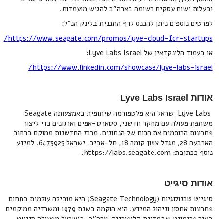
ובעלות ישות עסקית רשומה בארה"ב להגיש מועמדות.
לפרטים נוספים ניתן להכנס לדף התכנית בלינק הנ"ל:
https://www.seagate.com/promos/lyve-cloud-for-startups/
או בעמוד הלינקדאין של Lyve Labs Israel:
https://www.linkedin.com/showcase/lyve-labs-israel/
אודות Lyve Labs Israel
Lyve Labs ישראל היא פלטפורמה שיתופית באמצעותה Seagate
משתפת פעולה עם מחקר חדשני, סטארט-אפים וארגונים כדי ליצור
פתרונות הרותמים את הכוח של הנתונים. מרכז החדשנות ממוקם ברחוב
הארבעה 28, מגדל צפון קומה 18, תל-אביב, ישראל 6473925. למידע
נוסף בכתובת: https://labs.seagate.com.
אודות סיגייט
סיגייט טכנולוגיות (Seagate Technology) היא מובילה עולמית בתחום
פתרונות אחסון וניהול המידע. היא הוקמה בשנת 1979 ומשרדיה ממוקמים
בעיר פרימונט שבמדינת קליפורניה, ארה"ב. בישראל מפעילה סיגייט