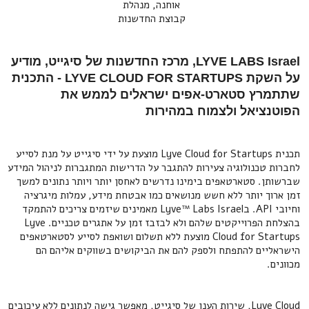
אוחנה, מנהלת
קבוצת החדשנות
LYVE LABS Israel, מרכז החדשנות של סיגייט, מודיע
על השקת LYVE CLOUD FOR STARTUPS - התכנית
שתתמרץ סטארט-אפים ישראלים לממש את
הפוטנציאל ולצמוח במהירות
תכנית Lyve Cloud for Startups מוצעת על ידי סיגייט על מנת לסייע
לחברות טכנולוגיה צעירות להתגבר על הדרישות המתגברות לניהול המידע
שברשותן. סטארטאפים בימינו נדרשים לאחסן יותר ויותר נתונים למשך
זמן ארוך יותר ללא חשש מנושאים כמו אבטחת מידע, עמלות מיגרציה
וחיובי API. בLyve™ Labs Israel מאמינים שיזמים צריכים להתמקד
בהצלחת הפרוייקטים שלהם ולא לבזבז זמן על אתגרים טכניים. Lyve
Cloud for Startups מוצעת ללא תשלום ושואפת לסייע לסטארטאפים
הישראליים להתפתח ולספק להם את הביקושים בשווקים אליהם הם
מכוונים.
Lyve Cloud, שירות הענן של סיגייט, מאפשר גישה לנתונים ללא עיכובים