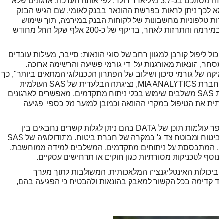
הונאה בצורותיה השונות. בחישוב השנתי, הפסד זה מסתכם בכ-3.7 מיליארד דולר. לפי אותה הערכה, ארגונים שלא
 לכך ניתן לראות בפרשת ההונאה בבנק לאומי, שם הגיש הבנק
 טלפוניות מחשבונות של לקוחות הבנק במירמה, תוך שימוש
בפרטי הלקוחות וחשבונות הבנק שלהם שהושגו במירמה והתחזות לאחר, בהיקף של כ-200 אלף שקל החל מחודש
ל ליפול קורבן למגוון רחב של סוגי הונאות: סייבר, מעילות עובדים
דרי מסחר, הונאות מאורגנות על ידי גורמי פשיעה והרשימה ארוכה.
 של גורמי סיכון ושילוב של הפתרון הטכנולוגי המתאים ביותר", כך
מסר פליקס מילקין, מנהל יחידת מניעת הונאות בחברת MIA ANALYTICS, נציגתה הבלעדית של SAS העולמית
בישראל. לדבריו: "הפתרונות שאנו מיישמים מבית SAS משלבים שימוש בכלי ניתוח מתקדמים, מאפשרים לארגונים
ת את הטיפול במקרי ההונאה וכמובן למזער נזק כספי ופגיעה
מתודולוגיה של SAS דוגלת בחינה המשלבת מספר עולמות תוכן של DATA בהם ניתן לגלות קשרים נחבאים בין
גורמים שונים כגון עובדים ולקוחות הבנק או סוכן ביטוח ומבוטח צד ג' במקרה של חברת ביטוח. מתודולוגיה של SAS
נה למעשה גישה היברידית (Hybrid Approach), המתבססת על ניתוחים מתקדמים, המשלבים למידה ממוחשבת,
יכולות האינטליגנציה המלאכותית, המשולבות לתוך מערך
ם להישאר צעד קדימה בכל הקשור למאבק בהונאות ולהבטיח כי הפגיעה בהם,