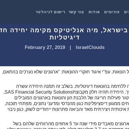
ים
פורומים
אודות
צור קשר
רישום לניוזלטר
27.0 - נציגת SAS בישראל, מיה אנליטיקס מקימה יח
דיגיטליות
February 27, 2019
|
IsraelClouds
3.7 מיליארד דולר בשל הונאות. עפ"י איגוד חוקרי ההונאות: "ארגונים שלא נערכים בהתאם,
 יחידה ללחימה בהונאות דיגיטליות. בשלב זה תמנה היחידה עשרה
מומחים והיא צפויה לגייס מומחים נוספים בהמשך. היחידה תהיה חלק מקבוצתSAS Financial Security Solutions,
טור פעילות חריגה של הלבנת הון והונאות בארגונים המובילים
 ממגוון דיסציפלינות כגון מהנדסי ומדעני נתונים, מפתחי תוכנה,
כותית ויצירתית מאד והביאה פתרונות ייחודיים לשוק, כגון ניבוי
על פי הערכה של איגוד חוקרי ההונאות (ACFE), ארגונים מאבדים מידי שנה עד 5 אחוזים מהרווחים שלהם בשל