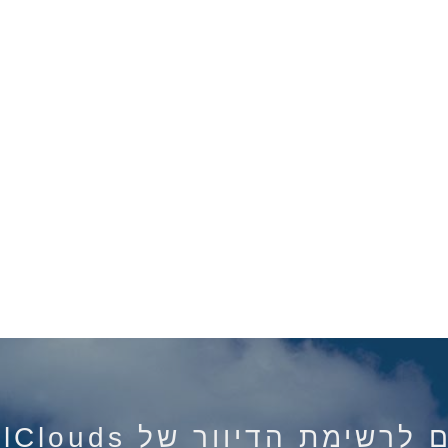
רשימת הדיוור של IsraelClouds