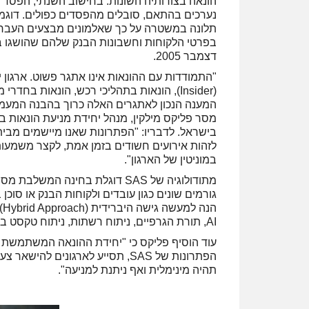
נערכים בהתאם, סובלים מהפסדים כפולים. דוגמא
תלונה במשטרה על כך שאלמונים מבצעים העברות
דצמבר 2005.
"התמודדות עם ההונאות אינו אתגר פשוט. ארגון יכו
(Insider), הונאות בתהליכי רכש, הונאות בח
המענה הנכון לאתגרים האלה כרוך בהבנה המעמיקה
לזהות אירועים חשודים בזמן אמת, לקצר משמעותי
במוניטין של הארגון".
ה
AI, תורת הגרפיים, ניתוח רשתות, ניתוח טקסט בנוסף לטכניקות מסורתיות כגון חוקים או תרחישים עסקיים.
עוד הוסיף פליקס כי "יחידת ההונאה המשתמשת ב
הפתרונות של SAS, תסייע לארגוני
תהיה מינימלית ואף ניתנת למניעה".