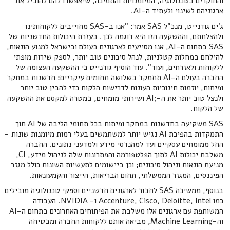
והחוקרים בטכנולוגיה, המיומנויות והתמיכה, שיאפשרו להם להוביל את
ארגוניהם לשינוי ולעתיד ה-AI.
ג'ים גודנייט, מנכ"ל SAS אמר: "אנו ב-SAS מחוייבים ללקוחותינו
ולהצלחתם, וההשקעה הזו היא דוגמה לכך. בעזרת היכולות החדשניות של
SAS בתחום ה-AI, אנו מסייעים לארגונים בעולם ובישראל למנוע הונאות,
להילחם במחלות קטלניות, לנהל סיכונים טוב יותר, לספק שירות מופתי
ללקוחות ולאזרחים, ועוד". עוד הוסיף גודנייט כי ההשקעה העצומה של
החברה בעולם ה-AI תתמקד בשלושה תחומים עיקריים: חדשנות במחקר
ופיתוח, יוזמות חינוכיות העונות לדרישות הלקוח כדי להבין טוב יותר
ולנצל טוב יותר את ה-;AI ושירותי מומחים, במטרה למקסם את ההשקעה
של הלקוח.
SAS משקיעה בחדשנות במחקר ופיתוח בכל תחומי הליבה של AI תוך
התמקדות בהפיכת AI נגיש יותר למשתמשים בעלי רמות מיומנות שונות -
החל ממומחים עסקיים ועד למהנדסי מידע ולמדעני נתונים. החברה
משלבת יכולות AI לתוך הפלטפורמה והפתרונות שלה לניהול מידע, CI,
מניעת הונאות וניהול סיכונים; וכן ביישומים לתעשיות השונות כולל מגזר
הפיננסים, המגזר הממשלתי, תחום הבריאות, הייצור והקמעונאות.
בנוסף, ממשיכה SAS לחבור לארגונים חדשניים וספקי טכנולוגיה מובילים
כמו Accenture, Cisco, Deloitte, Intel ו- NVIDIA. העבודה
המשותפת עם ארגונים אלו משלבת את הפיתוחים האחרונים בתחום ה-AI
וה-Machine Learning, מביאה אותם ללקוחות החברה ומבטיחה