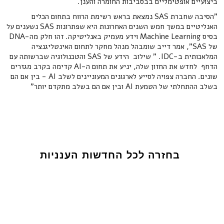
ביצועיים אופטימליים בבסביבות החומרה והענן.
"הסיבה שחברת SAS נמצאת בראש רשימת הרווח בתחום הכלים
האנליטיים במשך חמש השנים האחרונות היא שפתרונות SAS נשענים על
בסיס Machine Learning וידע מעמיק באנליטיקה. זהו חלק מה-DNA
של SAS", אמר דייב שומבהל מנהל מחקר לתחום האינטליגנציה
המלאכותית ב-IDC. " שילוב הידע של SAS והטכנולוגיה שברשותה עם
הדחף לחדש את החזון שלה, יניע את תחום ה-AI קדימה בקרב מגזרים
שונים. החברה צפויה לסייע לארגונים המעוניינים לשלב AI - בין אם הם
בשלב ההתחלתי של הטמעת AI ובין אם הם בשלב מתקדם יותר"
בחזרה לכל החדשות הענניות