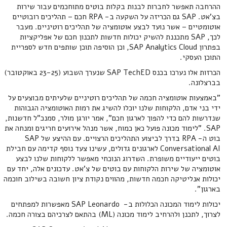
ההרחבה תאפשר לחברות לבנות בקלות בוטים מתוחכמים עבור שירות
בצ'אט. SAP גם הכריזה על השקעה ב- RPA חכם – תהליכים רובוטיים
אוטומטיים – אשר נועד לבצע אוטומציה של תהליכים רוטיניים. מעבר
לכך, SAP מתכננת להשיק יכולות חדשות לתכנון חכם של אפליקציות
בפתרון SAP Analytics Cloud, וכן הוסיפה תוכן שותפים חדש לספריית
התוכן העסקי.
הכרזות אלו נערכו בכנס SAP TechED שנערך השבוע (23-25 באוקטובר)
בברצלונה.
"באמצעות אוטומציה חכמה של תהליכים רוטיניים שלעיתים מבוצעים על
ידי בני אדם, הלקוחות שלנו יוכלו להשיג את רמות האוטומציה הגבוהות
שנדרשות להם כדי להפוך לארגון חכם", אמר יורגן מולר, סמנכ"ל חדשנות,
SAP. "לימוד מכונה פועל כאן כמוח, אשר מנהל אירועים חריגים ומנחה את
בוט ה- RPA בדרך לביצוע התהליכים הרצויים. עם ההיצע של SAP
Conversational AI לארגונים גדולים, עשינו צעד נוסף קדימה עם חבילת
בוטים ייעודיים משופרת. השדרוג הנוכחי מאפשר ללקוחות שלנו לבצע
אוטומציה של שירות הלקוחות עם בוטים של צ'אט. עדכונים אלה, יחד עם
יכולות אנליטיקה חכמה חדשות, מהווים נקודת ציון חשובה בשילוב חוכמה
בארגון".
יכולות לימוד המכונה הכלולות ב- SAP Leonardo מאפשרות למפתחים
לצרוך, לתכנן ולהרחיב לימוד מכונה (ML) בהתאם לצרכיהם בצורה חכמה.