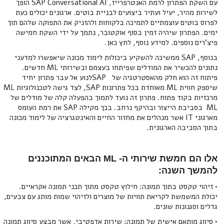
עם השקת הפתרון לרמת האנטרפרייז, SAP Conversational AI הופך
לשירות מהיר, יעיל ועתיר ביצועים לבניית בוטים. ארגונים יכולים כעת
לפרוס בוטים עוצמתיים לתמיכה בלקוחות ולהזניק את התפוקה שלהם תוך
ימים. הפתרון שיהיה זמין בסוף אוקטובר, נתמך על ידי השקת חמישה
פיצ'רים נוספים. למידע נוסף, לחץ כאן.
בנוסף, SAP ממשיכה להשקיע ביכולות לימוד מכונה שיאפשרו למדעני
נתונים להכשיר את המודלים שפיתחו בעצמם ובשירותי ML חדשים.
פיתוח זה הוא חלק מהאסטרטגיה של SAPלנוע אל עבר פתרון יחיד
שיספק חווית ML מאוחדת בכל פתרונות SAP, לצד גישה לטכנולוגיות ML
מרכזיות בקוד פתוח. פתרון זה נועד לתמוך בהפעלה קלה של מודלים של
ML בסביבת הייצור ובהיקף נרחב. בכך מקילה SAP את רמת העומס
מארגוני IT אשר מנהלים את מחזור החיים והאינטגרציה של לימוד מכונה
בתוך הסביבה הארגונית.
אלו הם חמשת שירותי ה- ML הבאים המתוכננים
להמשך השנה:
• זיהוי טקסט בתוך תמונה: חילוץ טקסט מתוך תכני תמונה אקראיים.
יכולת המשמשת לקריאת תוויות של מוצרים ולזיהוי שמות מותג עם צבעים,
גדלים וסגנונות שונים.
• סיווג מותאם אישית של תמונה: שירות אדפטיבי, אשר מבצע סיווג תמונה