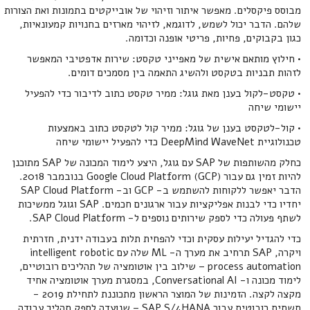
מבוסס פיקסלים. מאפשר איתור וזיהוי של אובייקטים בתמונות ואת הצורות
שלהם. הדבר יכול לשמש, לדוגמא, לזיהוי מארזים בחנויות קמעונאיות,
כגון בקבוקים, פחיות, פריטי אופנה וכדומה.
• חילוץ מותאם אישית של מאפייני טקסט: שירות אדפטיבי המאפשר
לזהות תבניות בטקסט ולהשיג התאמה בין מסמכים דומים.
• טקסט-לקול בענן מאת גוגל: ממיר טקסט כתוב לדיבור כדי להפעיל
יישומי שיחה
• קול-לטקסט בענן של גוגל: ממיר קול לטקסט כתוב באמצעות
טכנולוגיית DeepMind WaveNet כדי להפעיל יישומי שיחה
כחלק מהשותפות של SAP עם גוגל, היצע לימוד המכונה של SAP מתוכנן
להיות זמין גם עבור Google Cloud Platform (GCP) בנובמבר 2018.
הדבר יאפשר ללקוחות להשתמש ב- GCP וב- SAP Cloud Platform
יחדיו כדי לבנות אפליקציות עבור ארגונים חכמים. SAP וגוגל ממשיכות
לשתף פעולה כדי לספק שירותים נוספים ל- SAP Cloud Platform.
כדי להגדיל יעילות עסקית וכדי להפחית תלות בעבודה ידנית, חזרתית
ויקרה, SAP תרחיב את מערך ה- ML שלה עם intelligent robotic
process automation – שילוב בין אוטומציה של תהליכים רובוטיים,
לימוד מכונה ו- Conversational AI, במסגרת מערך אוטומציה אחיד
מקצה לקצה. הזמינות של המוצר הראשון מתכוננת לתחילת 2019 -
תשתית רובוטית עבור SAP S/4HANA – שנועדה לספק תהליך עבודה