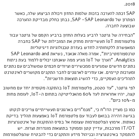
2018.
SAP זכתה להערכה בזכות שלמות החזון ויכולת הביצוע שלה, כאשר
הפתרון של SAP -SAP Leonardo, נבחן כחלק מבדיקת ההערכה
שבוצעה לחברה.
"הבחירה של גרטנר לרביע בעלות החזון ברביע הקסם של גרטנר עבור
פלטפורמות IoT תעשייתיות מחזק את המובילות של SAP כחברה
המאפשרת ללקוחותיה לחדש בעזרת טכנולוגיות דיגיטליות
טרנספורמטיביות", אמרה מאלה אנאנד, נשיאת SAP Leonardo and
Analytics. "הערך של IoT מגיע ממה שאנחנו יכולים ללמוד בעת ניתוח
נתונים חדשים שמגיעים ממכשירים וציודים חכמים שמשולבים עם נתונים
ומערכות קיימים. אנו עוזרים לארגונים לחבר התקנים מקושרים לאינטרנט
לתהליכים העסקיים, כדי להשיג תוצאות חדשניות".
לפי גרטנר, "עד 2020, פלטפורמות IoT בהתקנה מקומית יחד עם מחשוב
קצה, יהיו אחראיות לעד 60% מהאנליטיקה בתחום ה-IoT, לעומת פחות
מ-10% כיום".
כמו כן מציין הדו"ח כי, "מנמ"רים בארגונים תעשייתיים צריכים לנקוט
בגישה זהירה בבואם לעבוד עם פלטפורמת IoT באמצעות תהליך בדיקת
נאותות. אימוץ הפלטפורמות שצומח אל בסיס ההתקנות של אינטגרציות
IT/OT מורכבות, עדיין קטן וממוקד בתוצאות מוגדרות וצרות. יש
להתמקד באינטגרציה ובניהול מידע והתקנים כדי להבטיח שהפלטפורמות