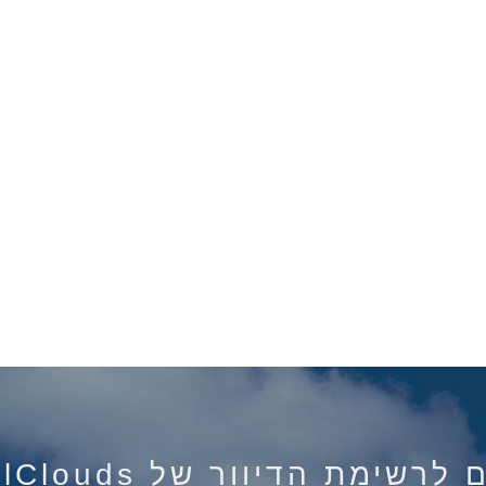
רשימת הדיוור של IsraelClouds