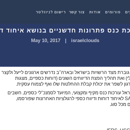
ים
פורומים
אודות
צור קשר
רישום לניוזלטר
May 10, 2017
|
israelclouds
ה גוברת מצד הרשויות בישראל ובארה"ב נדרשים ארגונים לייעל ולקצר
י) ואת תהליך הפצת הדיווחים השונים (דוחות כספיים, מצגות
 SAP ישראל ופירמת רואי החשבון EY ישראל עורכות כנס מקיף ומקצועי, המיועד לסמנכ"לי כספים, חשבים
ואנשי דיווח כספי. במהלך הכנס יוצגו פתרונות SAP לאיחוד דוחות ודיווח כספי לרגולציות האחרונות שפורסמו,
 מכל סוג.