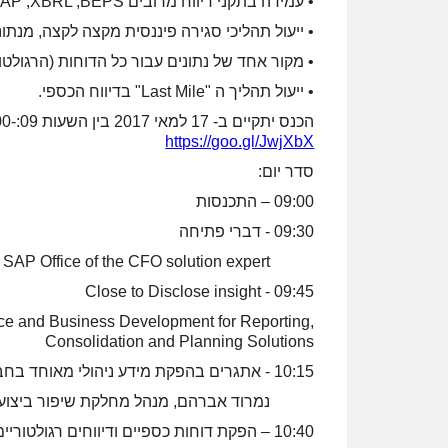
• עמידה בתקני דיווח מרובים IFRS ,USGAP ,XBRL ,BEPS.
• ייעול תהליכי סגירה פיננסית מקצה לקצה, מנתוני
• מקור אחד של נתונים עבור כל הדוחות (הרגולטורי
• ייעול תהליך ה "Last Mile" בדיווח הכספי.
הכנס יתקיים ב- 17 למאי 2017 בין השעות 09:-13:00 בבית SAP החדש, ברחוב אלי הורוביץ 14 רעננה. להרשמה:
https://goo.gl/JwjXbX
סדר יום:
09:00 – התכנסות
09:30 - דברי פתיחה
Yuval Danovich, C.P.A - SAP Office of the CFO solution expert
09:45 - Close to Disclose insight
ce and Business Development for Reporting,
Consolidation and Planning Solutions
10:15 - אתגרים בהפקת מידע ניהולי מאוחד בחברות גלובליות
נמרוד אברהם, מנהל מחלקת שיפור ביצועים, קבוצת 
10:40 – הפקת דוחות כספיים ודיווחים רגולטוריים- יתרונות השימוש בכלים טכנולוגיים