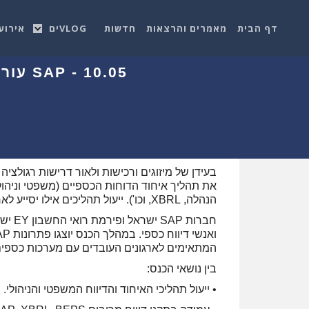
דף הבית
מאמרים והרצאות
חדשות
VLOGים
אירוע
10.05 - SAP עורכת כנס פתרונות חדשניים בנושא איחוד דוחות ודיווח כספי
בעידן של מיזוגים ורכישות ולאור דרישות רגולצי
את תהליך איחוד הדוחות הכספיים (משפטי וניהול
הנהלה, XBRL, וכו'). ייעול תהליכים אילו יסייע לארגון לשפר את יכולת קבלת ההחלטות שלו ואף לצמוח עסקית.
חברות
המתאימים לארגונים העובדים עם מערכות כספים
בין נושאי הכנס:
• ייעול תהליכי האיחוד והדיווח המשפטי והניהולי.