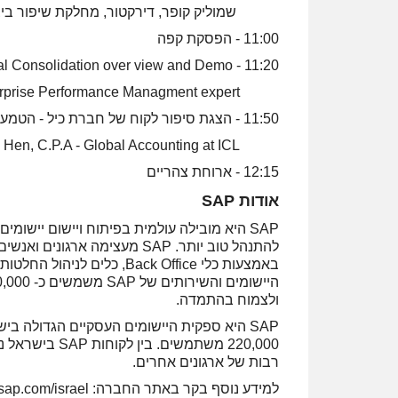
שמוליק קופר, דירקטור, מחלקת שיפור ביצועים, קבו
11:00 - הפסקת קפה
11:20 - SAP Business Financial Consolidation over view and Demo
Jen-Francios Loiseau - EMEA Enterprise Performance Managment expert
11:50 - הצגת סיפור לקוח של חברת כיל - הטמעת SAP disclosure Managment
Nadav Even Hen, C.P.A - Global Accounting at ICL
12:15 - ארוחת צהריים
אודות SAP
SAP היא מובילה עולמית בפיתוח ויישום יישומ
להתנהל טוב יותר. SAP מעצימה א
באמצעות כלי Back Office, כל
ולצמוח בהתמדה.
220,000 משתמש
רבות של ארגונים אחרים.
למידע נוסף בקר באתר החברה: www.sap.com/israel