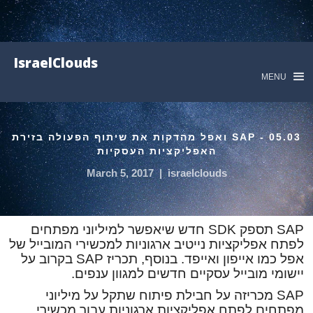
IsraelClouds
MENU
05.03 - SAP ואפל מהדקות את שיתוף הפעולה בזירת
האפליקציות העסקיות
March 5, 2017
|
israelclouds
SAP
תספק
SDK
חדש שיאפשר למיליוני מפתחים
לפתח אפליקציות נייטיב ארגוניות למכשירי המובייל של
אפל כמו אייפון ואייפד. בנוסף, תכריז
SAP
בקרוב על
יישומי מובייל עסקיים חדשים למגוון ענפים.
SAP
מכריזה על חבילת פיתוח שתקל על מיליוני
מפתחים לפתח אפליקציות ארגוניות עבור מכשירי