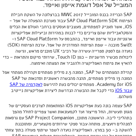
המובייל של אפל דוגמת אייפון ואייפד.
SAP הכריזה בכנס המובייל MWC 2017 בברצלונה על השקת חבילת
הפיתוח SAP Cloud Platform SDK עבור מערכת ההפעלה של אפל -
iOS, אשר תעניק למפתחים, מעצבים ועסקים ברחבי העולם את הכלים
והסקלאביליות שהם צריכים כדי לבנות במהירות וביעילות אפליקציות
ארגוניות עבור אייפון ואייפד, בהתבסס על SAP Cloud Platform ו-
Swift מובנה – שפת הפיתוח המודרנית של אפל. ערכת הפיתוח (SDK)
נועדה גם לספק ספרייה עשירה של רכיבי UX מוכנים מראש, וגישה
ליכולות מכשיר חדשניות – כגון Touch ID, שירותי מיקום והתראות – כדי
להאיץ את פיתוח האפליקציה ולהגביר את הפצתה ואימוצה.
קהילת המפתחים של SAP, המונה 2.5 מיליון מפתחים וקהילת מפתחי אפל
המונה 13 מיליון מפתחים, תהנה מהכשרה ראשונית וסדנאות של SAP
Academy for iOS. מפתחים יכולים כעת להירשם
לאקדמיה של SAP
עבור iOS
כדי לקבל את ההכשרה הנדרשת ליצירת אפליקציות נייטיב
משלהם.
SAP עצמה בונה כעת אפליקציות iOS המותאמות לצרכים העסקיים של
מגוון תעשיות, החל מייצור ועד לקמעונאות ואשר צפויים לחולל מהפך
בתהליכי ליבה. הראשונה מתוכן, SAP Project Companion עם גרסאות
למנהלים ויועצים, פותחה עבור ספקי שירותים מקצועיים, ומתוכננת
להשקה ב- 30 במרץ. האפליקציה נועדה לשפר שיתוף פעולה בתוך צוותי