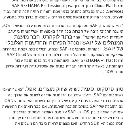
פרויקטים על גבי אייפון ואייפד. האפליקציות פועלות באמצעות SAP
Cloud Platform בתוך פתרון הענן SAP S/4HANA Professional
Services, כשהן מנצלות נתונים בזמן אמת ויוצרות חוויה קלה ונוחה עבור
יועצים, מנהלי פרויקטים ומשתמשים אחרים שנמצאים בדרך כלל בתנועה.
"כפי שהובטח, SAP מספקת תוכנה ארגונית בזמן אמת עבור מכשירי iOS,
ומשנה תהליכי ליבה של חברות בכל גודל באמצעות אפליקציות נייטיב
ברנד לוקהרט, חבר מועצת
ייעודיות לאייפון ואייפד". אמר
המנהלים של
SAP
ומנהל הפיתוח והחדשנות הגלובלי
של
SAP
. "לקוחות, שותפים ו-SAP עצמה, יכולים כעת לפתח במהירות
אפליקציות לאספקת נתונים על בסיס יכולות חוד החנית של SAP Cloud
Platform ו- SAP S/4HANA. השותפות מגיעה בזמן הנכון עבור
לקוחותינו, כאשר יותר ויותר חברות בונות את אסטרטגיית הניידות שלהן
סביב iOS".
סוזן פרסקוט, סגנית נשיא שיווק מוצרים, אפל
: "כאשר יצאנו
לשותפות עם SAP, ידענו שיש לנו הזדמנות אדירה לשנות את הדרך בה
אנשים ברחבי העולם עובדים, עם שילוב בין החדשנות והאבטחה של iOS
עם ההובלה של SAP בעולם התוכנה הארגונית. אנו כבר רואים את ההשפעה
שמייצר השילוב בין iOS ל- SAP על מנת לאפשר לעסקים תהליכים
טובים ויעילים יותר לרוחב תעשיות שונות. כעת מפתחים רבים אף יותר
יוכלו לנצל ה- SDK החדש, ואנו מצפים לראות כיצד הם משנים את