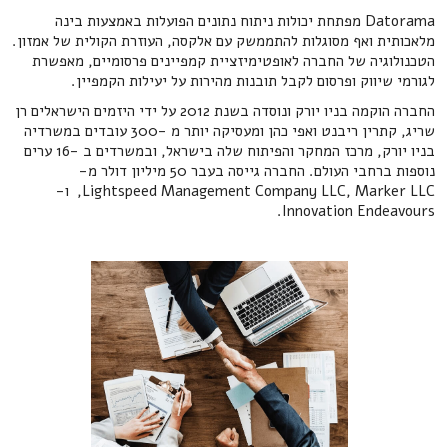
Datorama מפתחת יכולות ניתוח נתונים הפועלות באמצעות בינה
מלאכותית ואף מסוגלות להתממשק עם אלקסה, העוזרת הקולית של אמזון.
הטכנולוגיה של החברה לאופטימיזציית קמפיינים פרסומיים, מאפשרת
לגורמי שיווק ופרסום לקבל תובנות מהירות על יעילות הקמפיין.
החברה הוקמה בניו יורק ונוסדה בשנת 2012 על ידי היזמים הישראלים רן
שריג, קתרין ריבנט ואפי כהן ומעסיקה יותר מ -300 עובדים במשרדיה
בניו יורק, מרכז המחקר והפיתוח שלה בישראל, ובמשרדים ב -16 ערים
נוספות ברחבי העולם. החברה גייסה בעבר 50 מיליון דולר מ-
Lightspeed Management Company LLC, Marker LLC, ו-
Innovation Endeavours.