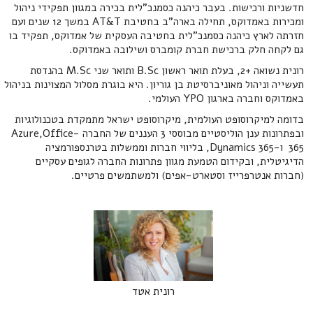
חדשניות ורכישות. בעבר כיהנה כסמנכ"לית בכירה במגוון תפקידי ניהול
ומכירות באמדוקס, תחילה בארה"ב בחטיבת AT&T במשך 12 שנים ועם
חזרתה לארץ כיהנה כסמנכ"לית בחטיבה העסקית של אמדוקס, תפקיד בו
גם לקחה חלק ברכישת חברת קומברס ושילובה באמדוקס.
רונית נשואה +2, בעלת תואר ראשון B.Sc ותואר שני M.Sc בהנדסת
תעשייה וניהול מאוניברסיטת בן גוריון. היא בוגרת מסלול המצוינות בניהול
באמדוקס וחברה בארגון YPO העולמי.
בדומה למיקרוסופט העולמית, מיקרוסופט ישראל מתמקדת בטכנולוגיות
ובפתרונות ענן הוליסטיים מבוססי 3 העננים של החברה -Azure,Office
365 ו-Dynamics 365, בליווי חברות וממשלות בטרנספורמציה
הדיגיטלית, ובקידום הטמעת מגוון פתרונות החברה לגופים עסקיים
(חברות אנטרפרייז וסטארט-אפים) ולמשתמשים פרטיים.
רונית אטד