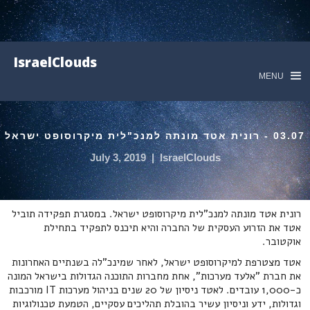
IsraelClouds
MENU
03.07 - רונית אטד מונתה למנכ"לית מיקרוסופט ישראל
July 3, 2019
|
IsraelClouds
רונית אטד מונתה למנכ"לית מיקרוסופט ישראל. במסגרת תפקידה תוביל
אטד את הזרוע העסקית של החברה והיא תיכנס לתפקיד בתחילת
אוקטובר.
אטד מצטרפת למיקרוסופט ישראל, לאחר שמינכ"לה בשנתיים האחרונות
את חברת "אלעד מערכות", אחת מחברות התוכנה הגדולות בישראל המונה
כ-1,000 עובדים. לאטד ניסיון של 20 שנים בניהול מערכות IT מורכבות
וגדולות, ידע וניסיון עשיר בהובלת תהליכים עסקיים, הטמעת טכנולוגיות