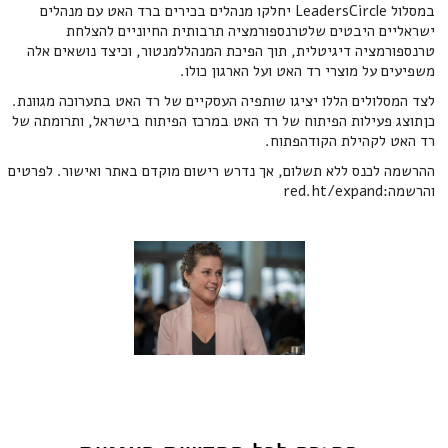
במסלול LeadersCircle יחלקו מנהלים בכירים ברד האט עם מנהלים
ישראליים היבטים שלטרנספורמציה תרבותית החיוניים להצלחת
טרנספורמציה דיגיטלית, תוך הפיכת המנהללמנטור, וכיצד נושאים אלה
משפיעים על מוצרי רד האט ועל הארגון כולו.
לצד המסלולים הללו יציגו שותפיה העסקיים של רד האט בתערוכה מגוונת.
כןתוצג פעילות הפיתוח של רד האט במרכז הפיתוח בישראל, ותרומתה של
רד האט לקהילת הקודהפתוח.
ההרשמה לכנס ללא תשלום, אך נדרש רישום מוקדם באתר ואישור. לפרטים
והרשמה:red.ht/expand