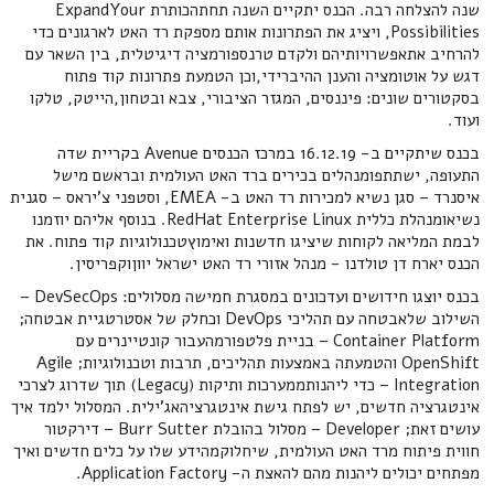
שנה להצלחה רבה. הכנס יתקיים השנה תחתהכותרת ExpandYour
Possibilities, ויציג את הפתרונות אותם מספקת רד האט לארגונים כדי
להרחיב אתאפשרויותיהם ולקדם טרנספורמציה דיגיטלית, בין השאר עם
דגש על אוטומציה והענן ההיברידי,וכן הטמעת פתרונות קוד פתוח
בסקטורים שונים: פיננסים, המגזר הציבורי, צבא ובטחון,הייטק, טלקו
ועוד.
בכנס שיתקיים ב- 16.12.19 במרכז הכנסים Avenue בקריית שדה
התעופה, ישתתפומנהלים בכירים ברד האט העולמית ובראשם מישל
איסנרד – סגן נשיא למכירות רד האט ב- EMEA, וסטפני צ'יראס – סגנית
נשיאומנהלת כללית RedHat Enterprise Linux. בנוסף אליהם יוזמנו
לבמת המליאה לקוחות שיציגו חדשנות ואימוץטכנולוגיות קוד פתוח. את
הכנס יארח דן טולדנו - מנהל אזורי רד האט ישראל יווןוקפריסין.
בכנס יוצגו חידושים ועדכונים במסגרת חמישה מסלולים: DevSecOps –
השילוב שלאבטחה עם תהליכי DevOps וכחלק של אסטרטגיית אבטחה;
Container Platform – בניית פלטפורמהעבור קונטיינרים עם
OpenShift והטמעתה באמצעות תהליכים, תרבות וטכנולוגיות; Agile
Integration – כדי ליהנותממערכות ותיקות (Legacy) תוך שדרוג לצרכי
אינטגרציה חדשים, יש לפתח גישת אינטגרציהאג'ילית. המסלול ילמד איך
עושים זאת; Developer – מסלול בהובלת Burr Sutter – דירקטור
חווית פיתוח מרד האט העולמית, שיחלוקמהידע שלו על כלים חדשים ואיך
מפתחים יכולים ליהנות מהם להאצת ה- Application Factory.