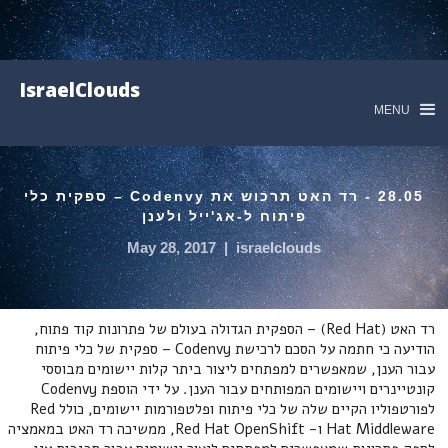
IsraelClouds
MENU
28.05 - רד האט תרכוש את Codenvy – ספקית כלי
פיתוח ל-אג'ייל ולענן
May 28, 2017
|
israelclouds
רד האט (Red Hat) – הספקית הגדולה בעולם של פתרונות קוד פתוח,
הודיעה כי חתמה על הסכם לרכישת Codenvy – ספקית של כלי פיתוח
עבור הענן, שמאפשרים למפתחים ליצור ביתר קלות יישומים מבוססי
קונטיינרים ויישומים המפותחים עבור הענן. על ידי הוספת Codenvy
לפורטפוליו הקיים שלה של כלי פיתוח ופלטפורמות יישומים, כולל Red
Hat Middleware ו- Red Hat OpenShift, ממשיכה רד האט במאמציה