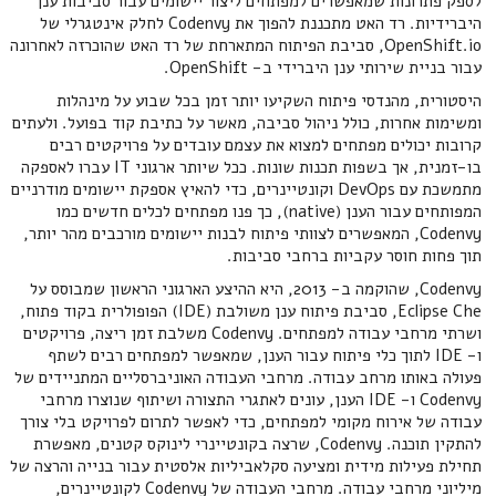
לספק פתרונות שמאפשרים למפתחים ליצור יישומים עבור סביבות ענן
היברידיות. רד האט מתכננת להפוך את Codenvy לחלק אינטגרלי של
OpenShift.io, סביבת הפיתוח המתארחת של רד האט שהוכרזה לאחרונה
עבור בניית שירותי ענן היברידי ב- OpenShift.
היסטורית, מהנדסי פיתוח השקיעו יותר זמן בכל שבוע על מינהלות
ומשימות אחרות, כולל ניהול סביבה, מאשר על כתיבת קוד בפועל. ולעתים
קרובות יכולים מפתחים למצוא את עצמם עובדים על פרויקטים רבים
בו-זמנית, אך בשפות תכנות שונות. ככל שיותר ארגוני IT עברו לאספקה
מתמשכת עם DevOps וקונטיינרים, כדי להאיץ אספקת יישומים מודרניים
המפותחים עבור הענן (native), כך פנו מפתחים לכלים חדשים כמו
Codenvy, המאפשרים לצוותי פיתוח לבנות יישומים מורכבים מהר יותר,
תוך פחות חוסר עקביות ברחבי סביבות.
Codenvy, שהוקמה ב- 2013, היא ההיצע הארגוני הראשון שמבוסס על
Eclipse Che, סביבת פיתוח ענן משולבת (IDE) הפופולרית בקוד פתוח,
ושרתי מרחבי עבודה למפתחים. Codenvy משלבת זמן ריצה, פרויקטים
ו- IDE לתוך כלי פיתוח עבור הענן, שמאפשר למפתחים רבים לשתף
פעולה באותו מרחב עבודה. מרחבי העבודה האוניברסליים המתניידים של
Codenvy ו- IDE הענן, עונים לאתגרי התצורה ושיתוף שנוצרו מרחבי
עבודה של אירוח מקומי למפתחים, כדי לאפשר לתרום לפרויקט בלי צורך
להתקין תוכנה. Codenvy, שרצה בקונטיינרי לינוקס קטנים, מאפשרת
תחילת פעילות מידית ומציעה סקלאביליות אלסטית עבור בנייה והרצה של
מיליוני מרחבי עבודה. מרחבי העבודה של Codenvy לקונטיינרים,