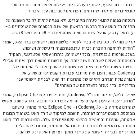
ברחבי כדור הארץ, לשתף פעולה ביתר יעילות וליצור פתרונות מבוססי
קונטיינרים ומיקרו-שירותים, הפרוסים לסביבות ענן היברידי.
העסקה כפופה לתנאי סגירה מקובלים, ולא צפויה להיות לה כל השפעה על
תחזית רד האט עבור הרבעון הראשון של שנת הכספים שלה שיסתיים ב-
31 במאי 2017, או על שנת הכספים שתסתיים ב- 28 בפברואר 2018.
קרייג מוזילה, סגן נשיא בכיר לעסקי פלטפורמות יישומים ברד האט, אמר:
"הודות לדחיפה הגוברת לכיוון טרנספורמציה דיגיטלית ושימוש
בפלטפורמות טכנולוגיה, כולל יישומים, כיתרון עסקי אסטרטגי, תפקיד
המפתחים מעולם לא היה חשוב יותר. אך חדשנות מואצת דרך פיתוח אג'ילי
דורשת גישות וכלים חדשים. אנו שמחים להוסיף את כלי הפיתוח של
Codenvy עבור, הענן ואת מרחבי עבודת הקונטיינרים שלה, אל
הפורטפוליו הנרחב הקיים של פתרונות רד האט לבניית יישומי ענן
מודרניים, כדי לעזור להצלחתם של מפתחים".
טיילר גו'אל, מייסד ומנכ"ל Codenvy, ומוביל פרויקט Eclipse Che, אמר:
"מרחבי עבודה לענן מקלים על תרומה לפרויקטי תוכנה. זהו קונספט פשוט
שקידם צמיחה ב- Codenvy.io ו- Eclipse Che בקוד פתוח. גישתנו
מבוססת הקונטיינרים לפיתוח, תואמת למיקוד של רד האט בשיפור תכונות
אבטחה, אמינות וביצועים בהיצע הקונטיינרים שלה. ההצטרפות לרד האט
פותחת הזדמנויות להרחבת חדירתנו אל מפתחים, ונותנת להם כלים
מודרניים לבניית יישומי קונטיינר מתוך דפדפן האינטרנט שלהם".