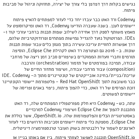
נגישים בקלות דרך דפדפן בלי צורך של יצירה, תחזוקה וניהול של סביבות
פיתוח.
Codenvy ורד האט כבר עבדו יחד כדי לעזור למפתחים להאיץ פיתוח
יישומים לענן. בשנה שעברה הודיעו Codenvy, רד האט ומיקרוסופט על
מאמץ משותף לספק דרך אחידה לשילוב שפות תכנות ברחבי עורכי קוד ו-
IDEs. הפרוטוקול נועד להגדיל גמישות מפתחים ופרודוקטיביות שלהם,
דרך אפשרות לחוויית עריכה עשירה בתוך מגוון כלים עבור שפות תכנות
שונות. ב- 2016 גם הצטרפה רד האט לקהילת Eclipse Che, הוסיפה
תורמים וחברי וועדות הממוקדים בשיפורים סביב זמן ריצה של מרחבי
עבודה, תמיכה בפורמטים של תזמור (orchestration) והרכבה
(composition) עבור מרחבי עבודה, ושיפור מחזור החיים של
עריכת/בניית/בחינה אובייקטים של קונטיינרים מתוך ה- IDE. Codenvy
כבר משובצת לתוך Red Hat OpenShift - פלטפורמת יישומי הקונטיינר
זוכת הפרסים של רד האט, כדי להפוך פיתוח, ניפוי באגים ופריסה של
יישומים לפשוטים.
עתה, כש- Codenvy היא חלק מפורטפוליו המפתחים שלה, רד האט
מתכננת להפוך את Eclipse Che ושיפורי Codenvy למרכזיים
באסטרטגיית הכלים והפלטפורמות שלה. OpenShift.io, אשר כוללת את
Eclipse Che, מספקת כלי פיתוח יישומים וסביבות הדרושים כדי לעזור
לארגונים לשמור על רלבנטיות בשוק העובר טרנספורמציה דיגיטלית.
OpenShift.io תוכננה לאפשר לצוותי פיתוח, בין אם באותו בניין או