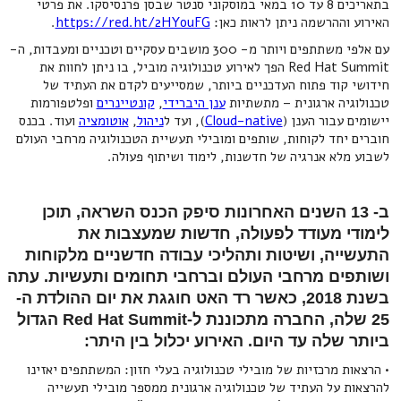
בתאריכים 8 עד 10 במאי במוסקוני סנטר שבסן פרנסיסקו. את פרטי
האירוע וההרשמה ניתן לראות כאן:
https://red.ht/2HYouFG
.
עם אלפי משתתפים ויותר מ- 300 מושבים עסקיים וטכניים ומעבדות, ה-
Red Hat Summit הפך לאירוע טכנולוגיה מוביל, בו ניתן לחוות את
חידושי קוד פתוח העדכניים ביותר, שמסייעים לקדם את העתיד של
טכנולוגיה ארגונית – מתשתיות
ענן היברידי
,
קונטיינרים
ופלטפורמות
יישומים עבור הענן (
Cloud-native
), ועד ל
ניהול
,
אוטומציה
ועוד. בכנס
חוברים יחד לקוחות, שותפים ומובילי תעשיית הטכנולוגיה מרחבי העולם
לשבוע מלא אנרגיה של חדשנות, לימוד ושיתוף פעולה.
ב- 13 השנים האחרונות סיפק הכנס השראה, תוכן
לימודי מעודד לפעולה, חדשות שמעצבות את
התעשייה, ושיטות ותהליכי עבודה חדשניים מלקוחות
ושותפים מרחבי העולם וברחבי תחומים ותעשיות. עתה
בשנת 2018, כאשר רד האט חוגגת את יום ההולדת ה-
25 שלה, החברה מתכוננת ל-Red Hat Summit הגדול
ביותר שלה עד היום. האירוע יכלול בין היתר:
• הרצאות מרכזיות של מובילי טכנולוגיה בעלי חזון: המשתתפים יאזינו
להרצאות על העתיד של טכנולוגיה ארגונית ממספר מובילי תעשייה