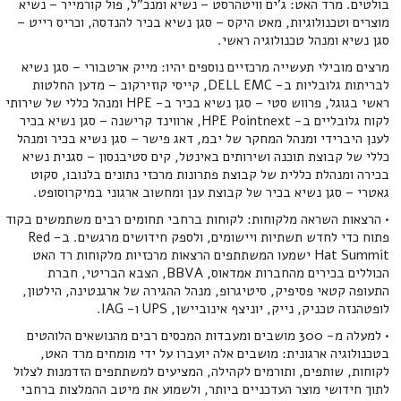
בולטים. מרד האט: ג'ים וויטהרסט – נשיא ומנכ"ל, פול קורמייר – נשיא
מוצרים וטכנולוגיות, מאט היקס – סגן נשיא בכיר להנדסה, וכריס רייט –
סגן נשיא ומנהל טכנולוגיה ראשי.
מרצים מובילי תעשייה מרכזיים נוספים יהיו: מייק ארטבורי – סגן נשיא
לבריתות גלובליות ב- DELL EMC, קייסי קוזירקוב – מדען החלטות
ראשי בגוגל, פרווש סטי – סגן נשיא בכיר ב- HPE ומנהל כללי של שירותי
לקוח גלובליים ב- HPE Pointnext, ארווינד קרישנה – סגן נשיא בכיר
לענן היברידי ומנהל המחקר של יבמ, דאג פישר – סגן נשיא בכיר ומנהל
כללי של קבוצת תוכנה ושירותים באינטל, קים סטיבנסון – סגנית נשיא
בכירה ומנהלת כללית של קבוצת פתרונות מרכזי נתונים בלנובו, סקוט
גאטרי – סגן נשיא בכיר של קבוצת ענן ומחשוב ארגוני במיקרוסופט.
• הרצאות השראה מלקוחות: לקוחות ברחבי תחומים רבים משתמשים בקוד
פתוח כדי לחדש תשתיות ויישומים, ולספק חידושים מרגשים. ב- Red
Hat Summit ישמעו המשתתפים הרצאות מרכזיות מלקוחות רד האט
הכוללים בכירים מהחברות אמדאוס, BBVA, הצבא הבריטי, חברת
התעופה קטאי פסיפיק, סיטיגרופ, מנהל ההגירה של ארגנטינה, הילטון,
לופטהנזה טכניק, נייק, יוניצף אינוביישן, UPS ו- IAG.
• למעלה מ- 300 מושבים ומעבדות המכסים רבים מהנושאים הלוהטים
בטכנולוגיה ארגונית: מושבים אלה יועברו על ידי מומחים מרד האט,
לקוחות, שותפים, ותורמים לקהילה, המציעים למשתתפים הזדמנות לצלול
לתוך חידושי מוצר העדכניים ביותר, ולשמוע את מיטב ההמלצות ברחבי