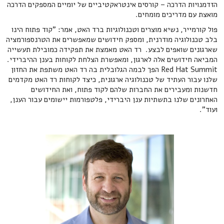
הזדמנויות הדרכה – קורסים אינטראקטיביים של יומיים המספקים הדרכה
מואצת עם מדריכים מומחים.
פול קורמייר, נשיא מוצרים וטכנולוגיות ברד האט, אמר: "קוד פתוח הינו
בלב טכנולוגיה מודרנית, ומספק חידושים שמאפשרים את הטרנספורמציה
שארגונים שואפים לבצע. רד האט מאמצת את תפקידה כמובילת תעשייה
המביאה חידושים אלה לארגון, ומאפשרת הצלחת לקוחות בענן ההיברידי.
Red Hat Summit הפך לבמה הגלובלית בה רד האט משתפת את החזון
שלנו עבור העתיד של טכנולוגיה ארגונית, כיצד לקוחות רד האט מקדמים
חדשנות ומעבירים את החברות שלהם לקוד פתוח, ואת החידושים
האחרונים שלנו בתשתיות ענן היברידי, פלטפורמות יישומים עבור הענן,
ועוד".