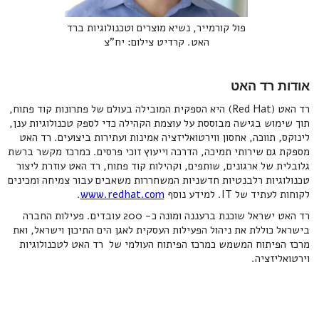
‍פול קורמייר, נשיא מוצרים וטכנולוגיות ברד
האט. קרדיט צילום: יח"צ
אודות רד האט
רד האט (Red Hat) היא הספקית המובילה בעולם של פתרונות קוד פתוח,
תוך שימוש בגישה מבוססת על עוצמת הקהילה כדי לספק טכנולוגיות ענן,
לינוקס, תווכה, אחסון ווירטואליזציה אמינות ועתירות ביצועים. רד האט
מספקת גם שירותי תמיכה, הדרכה וייעוץ זוכי פרסים. כמרכז מקשר ברשת
גלובלית של ארגונים, שותפים, וקהילות קוד פתוח, רד האט עוזרת ליצור
טכנולוגיות רלבנטיות חדשניות המשחררות משאבים עבור צמיחה ומכינים
לקוחות לעתיד של IT. למידע נוסף
www.redhat.com
.
רד האט ישראל שוכנת ברעננה ומונה כ- 200 עובדים. פעילות החברה
בישראל כוללת את ניהול הפעילות העסקית לאגן הים התיכון וישראל, ואת
מרכז הפיתוח המשמש כמרכז הפיתוח העולמי של רד האט לטכנולוגיות
וירטואליזציה.