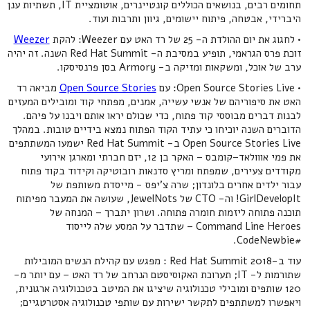
תחומים רבים, בנושאים הכוללים קונטיינרים, אוטומציית IT, תשתיות ענן
היברידי, אבטחה, פיתוח יישומים, גיוון ותרבות ועוד.
• לחגוג את יום ההולדת ה- 25 של רד האט עם Weezer: להקת
Weezer
זוכת פרס הגראמי, תופיע במסיבת ה- Red Hat Summit השנה. זה יהיה
ערב של אוכל, ומשקאות ומזיקה ב- Armory בסן פרנסיסקו.
• Open Source Stories Live: עם
Open Source Stories
מביאה רד
האט את סיפוריהם של אנשי עשייה, אמנים, מפתחי קוד ומובילים המעזים
לבנות דברים מבוססי קוד פתוח, כדי שכולם יראו אותם ויבנו על פיהם.
הדוברים השנה יוכיחו כי עתיד הקוד הפתוח נמצא בידיים טובות. במהלך
Open Source Stories Live ב- Red Hat Summit ישמעו המשתתפים
את פמי אווולאד–קומבס – האקר בן 12, יזם חברתי ומארגן אירועי
מקודדים צעירים, שמפתח ומריץ סדנאות רובוטיקה וקידוד בקוד פתוח
עבור ילדים אחרים בלונדון; שרה צ'יפס - מייסדת משותפת של
GirlDevelopIt! וה- CTO של JewelNots, שעושה את המעבר מפיתוח
תוכנה פתוחה ליזמות חומרה פתוחה. ושרון יתברך – המנחה של
Command Line Heroes – שתדבר על המסע שלה לייסוד
#CodeNewbie.
עוד ב-Red Hat Summit 2018 : מפגש עם קהילת הנשים המובילות
שתורמות ל- IT; תערוכת האקוסיסטם הנרחב של רד האט – עם יותר מ-
120 שותפים ומובילי טכנולוגיה שיציגו את המיטב בטכנולוגיה ארגונית,
ויאפשרו למשתתפים לתקשר ישירות עם שותפי טכנולוגיה אסטרטגיים;