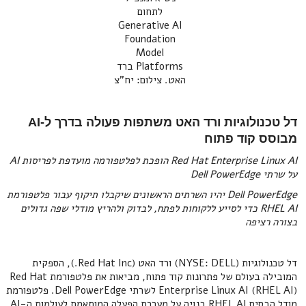
לתחום
Generative AI
Foundation
Model
Platforms ברד
האט. צילום: יח"צ
דל טכנולוגיות ורד האט משתפות פעולה בדרך ל-AI
מבוסס קוד פתוח
Red Hat Enterprise Linux AI הופכת לפלטפורמה מועדפת לפריסות AI
על שרתי Dell PowerEdge
Dell PowerEdge יהיו השרתים הראשונים שיקבלו תיקוף עבור פלטפורמת
RHEL AI כדי לסייע ללקוחות לפתח, לבדוק ולהריץ מודלי שפה גדולים
בצורה רציפה
דל טכנולוגיות (NYSE: DELL) ורד האט (Red Hat Inc.), הספקית
המובילה בעולם של פתרונות קוד פתוח, מביאות את פלטפורמת Red Hat
Enterprise Linux AI (RHEL AI) לשרתי Dell PowerEdge. פלטפורמת
מודל הבסיס RHEL AI בנויה על מערכת הפעלה המותאמת לעולמות ה-AI