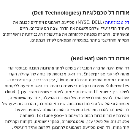
אודות דל טכנולוגיות (Dell Technologies)
דל טכנולוגיות
(NYSE: DELL) מסייעת לארגונים ויחידים לבנות את
העתיד הדיגיטלי שלהם ולשנות את הדרך שבה הם עובדים, חיים
ומשחקים. החברה מספקת ללקוחות את פורטפוליו הטכנולוגיות והשירותים
המקיף והחדשני ביותר בתעשייה המתאים לעידן הנתונים.
אודות רד האט (Red Hat)
רד האט הינה החברה המובילה בעולם למתן פתרונות תוכנה מבוססי קוד
פתוח לארגוני Enterprise. רד האט מבוססת על כוחה של קהילת הקוד
הפתוח בפיתוח ואספקת טכנולוגיות Linux, ענן היברידי, קונטיינרים ו-
Kubernetes אמינות ובעלות ביצועים גבוהים. רד האט מסייעת ללקוחות
לשלב בין יישומי IT חדשים וקיימים, לפתח יישומים מוטי-ענן (cloud-
native), לבצע סטנדרטיזציה של מערכת ההפעלה, יחד עם אוטומציה,
אבטחה וניהול של סביבות מורכבות. שירותי התמיכה, ההדרכה והייעוץ של
רד האט זכו להכרה ופרסים בתעשייה והופכים אותה לשותפה ויועצת
מוערכת עבור חברות רבות ברשימת ה-Fortune 500. כשותפה
אסטרטגית של ספקי ענן, אינטגרטורים, ספקי יישומים, לקוחות וקהילות
קוד פתוח, רד האט מסייעת לארגונים להתכונן לקראת עתיד דיגיטלי.