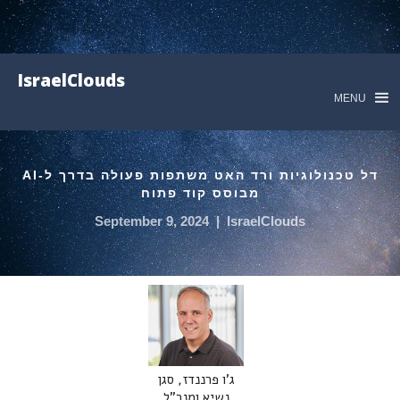
IsraelClouds
MENU
דל טכנולוגיות ורד האט משתפות פעולה בדרך ל-AI
מבוסס קוד פתוח
September 9, 2024
|
IsraelClouds
ג'ו פרננדז, סגן
נשיא ומנכ"ל