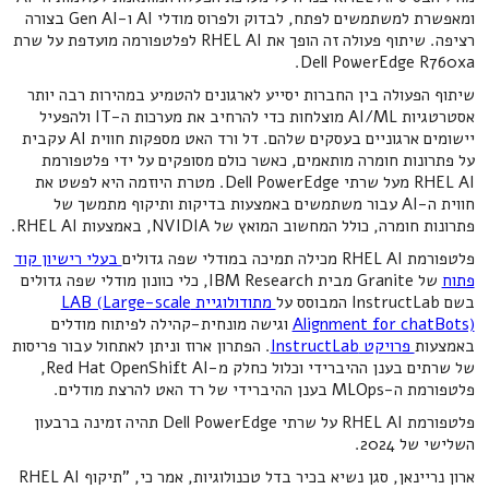
ומאפשרת למשתמשים לפתח, לבדוק ולפרוס מודלי AI ו-Gen AI בצורה
רציפה. שיתוף פעולה זה הופך את RHEL AI לפלטפורמה מועדפת על שרת
Dell PowerEdge R760xa.
שיתוף הפעולה בין החברות יסייע לארגונים להטמיע במהירות רבה יותר
אסטרטגיות AI/ML מוצלחות כדי להרחיב את מערכות ה-IT ולהפעיל
יישומים ארגוניים בעסקים שלהם. דל ורד האט מספקות חווית AI עקבית
על פתרונות חומרה מותאמים, כאשר כולם מסופקים על ידי פלטפורמת
RHEL AI מעל שרתי Dell PowerEdge. מטרת היוזמה היא לפשט את
חווית ה-AI עבור משתמשים באמצעות בדיקות ותיקוף מתמשך של
פתרונות חומרה, כולל המחשוב המואץ של NVIDIA, באמצעות RHEL AI.
פלטפורמת RHEL AI מכילה תמיכה במודלי שפה גדולים
בעלי רישיון קוד
פתוח
של Granite מבית IBM Research, כלי כוונון מודלי שפה גדולים
בשם InstructLab המבוסס על
מתודולוגיית LAB (Large-scale
Alignment for chatBots)
וגישה מונחית-קהילה לפיתוח מודלים
באמצעות
פרויקט InstructLab
. הפתרון ארוז וניתן לאתחול עבור פריסות
של שרתים בענן ההיברידי וכלול כחלק מ-Red Hat OpenShift AI,
פלטפורמת ה-MLOps בענן ההיברידי של רד האט להרצת מודלים.
פלטפורמת RHEL AI על שרתי Dell PowerEdge תהיה זמינה ברבעון
השלישי של 2024.
ארון נריינאן, סגן נשיא בכיר בדל טכנולוגיות, אמר כי, "תיקוף RHEL AI