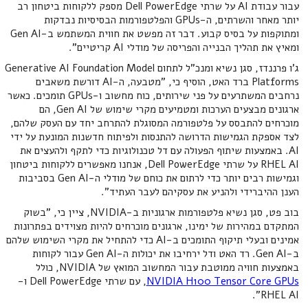
עבור עבודת AI על שרתי Dell PowerEdge מספק ללקוחות ביטחון רב
יותר מאחר והשרתים, ה-GPUs והפלטפורמות הבסיסיות נבדקות
ומתוקפות על בסיס קבוע. דבר זה מפשט את חווית המשתמש ב-Gen AI
ומאיץ את תהליך הבנייה והפריסה של מודלי AI קריטיים".
ג'ו פרננדז, סגן נשיא ומנכ"ל לתחום Generative AI Foundation Model
Platforms ברד האט, הוסיף כי, "מטבעה, ה-AI דורשת משאבים
נרחבים המשתרעים על פני שירותים, כוח מחשוב ו-GPUs תומכים. כאשר
ארגונים מבצעים הערכות ומטמיעים מקרי שימוש של Gen AI, הם
מוכרחים להתבסס על פלטפורמה המסוגלת להתרחב יחד עם העסק שלהם,
לצד אספקת הגמישות הדרושה להתנסות ולפיתוח חדשנות המונעת על ידי
AI. באמצעות שיתוף הפעולה עם דל טכנולוגיות כדי לתקף ולהעצים את
RHEL AI על שרתי Dell PowerEdge, אנחנו מאפשרים ללקוחות ביטחון
וגמישות רבים יותר כדי לרתום את כוחם של מודלי ה-Gen AI בסביבות
הענן ההיברידי ולהניע את עסקיהם לעבר העתיד".
בוב פט, סגן נשיא פלטפורמות ארגוניות ב-NVIDIA, ציין כי, "בשוק
המתקדם במהירות של ימינו, ארגונים מוכרחים להיות מצוידים בפתרונות
אמינים ובעלי תיקוף התומכים ב-AI כדי להתחיל את מקרי השימוש שלהם
ב-Gen AI. רד האט ודל ירחיבו את יכולות ה-Gen AI עבור לקוחות
באמצעות חוויה ממוטבת עבור המחשוב המואץ של NVIDIA, כולל
NVIDIA H100 Tensor Core GPUs
, עם שרתי Dell PowerEdge ו-
RHEL AI".