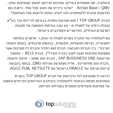
ורגולציה. אנו מתמחים בשילוב מערכות וצירופן למגוון הפתרונות שלנו .
QM7 ו Action Base ישלבו ביניהן את הטוב מכל אחד. ניתנת כאן
הזדמנות ענקית ללקוחותינו ולנו לשלב כוחות וליהנות מכל העולמות".
חברת TOP GROUP | טופ מערכות נסחרת בבורסה לניירות ערך בת"א
ובעלת ניסיון של למעלה מ- 20 שנה בפיתוח והטמעה של תוכנות
לארגונים הגדולים, החדשניים והמורכבים בישראל.
עם לקוחותיה של החברה נמנים למעלה מ-1,200 ארגונים בתחומי
התעשייה, הנדסה ותשתיות, תקשורת, בנקאות ופיננסים, בטחון והמגזר
הציבורי. בין חברות הקבוצה: חברת טופ רמדור וחברת זיו מערכות אשר
מספקות פתרונות תכנה לענף הבניה והנדל"ן, חברת RELS - שותפה
ומיישמת SAP BUSSINESS ONE , חברת טופ סופט – מיקור והשמה
,חברת טופ סולושיינס , אליה מצטרפת פעילות QM7, בנוסף בקבוצה
קיימת נציגות של ORACLE בישראל עם AGILE PLM, NETSUITE.
רכישה זו מצטרפת לגל הרכישות של חברת TOP GROUP בשנים
האחרונות ומהווה הבטחה ללקוחותיה בהרחבת השירותים הקיימים והוספה
של פתרונות משלימים ותומכים בפעילות הקיימת.