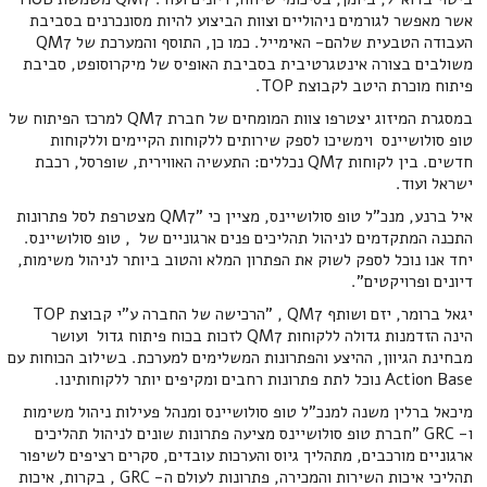
אשר מאפשר לגורמים ניהוליים וצוות הביצוע להיות מסונכרנים בסביבת
העבודה הטבעית שלהם- האימייל. כמו כן, התוסף והמערכת של QM7
משולבים בצורה אינטגרטיבית בסביבת האופיס של מיקרוסופט, סביבת
פיתוח מוכרת היטב לקבוצת TOP.
במסגרת המיזוג יצטרפו צוות המומחים של חברת QM7 למרכז הפיתוח של
טופ סולושיינס וימשיכו לספק שירותים ללקוחות הקיימים וללקוחות
חדשים. בין לקוחות QM7 נכללים: התעשיה האווירית, שופרסל, רכבת
ישראל ועוד.
איל ברנע, מנכ"ל טופ סולושיינס, מציין כי "QM7 מצטרפת לסל פתרונות
התכנה המתקדמים לניהול תהליכים פנים ארגוניים של , טופ סולושיינס.
יחד אנו נוכל לספק לשוק את הפתרון המלא והטוב ביותר לניהול משימות,
דיונים ופרויקטים".
יגאל ברומר, יזם ושותף QM7 , "הרכישה של החברה ע"י קבוצת TOP
הינה הזדמנות גדולה ללקוחות QM7 לזכות בכוח פיתוח גדול ועושר
מבחינת הגיוון, ההיצע והפתרונות המשלימים למערכת. בשילוב הכוחות עם
Action Base נוכל לתת פתרונות רחבים ומקיפים יותר ללקוחותינו.
מיכאל ברלין משנה למנכ"ל טופ סולושיינס ומנהל פעילות ניהול משימות
ו- GRC "חברת טופ סולושיינס מציעה פתרונות שונים לניהול תהליכים
ארגוניים מורכבים, מתהליך גיוס והערכות עובדים, סקרים רציפים לשיפור
תהליכי איכות השירות והמכירה, פתרונות לעולם ה- GRC , בקרות, איכות