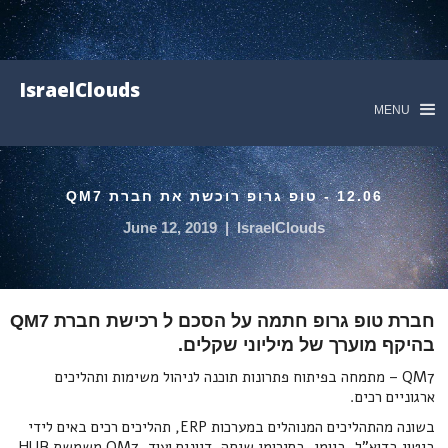
IsraelClouds
MENU
12.06 - טופ גרופ רוכשת את חברת QM7
June 12, 2019
|
IsraelClouds
חברת טופ גרופ חתמה על הסכם ל רכישת חברת QM7
בהיקף מוערך של מיליוני שקלים.
QM7 – מתמחה בפיתוח פתרונות תוכנה לניהול משימות ותהליכים
ארגוניים רכים.
בשונה מהתהליכים המנוהלים במערכות ERP, תהליכים רכים באים לידי
ביטוי בדוא"ל, ביומן, בסיכומי שיחה, דיונים ועוד. QM7 משמשת HUB