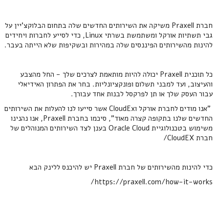
חברת Praxell משיקה את השירותים החדשים שלה בתחום הבלוקצ'יין על
גבי תשתיות אורקל ומשתמשת בשרתי Linux, כדי לסייע לחברות ויחידים
להינות מהשירותים הפיננסים שלה במהירות ובשקיפות שלא הייתה בעבר.
כל תוכנית Praxell יכולה להיות מותאמת לצרכים שלך - החל מהצבע
והעיצוב, ועד למבני תשלום ופונקציונליות. בחר את הפתרון האידיאלי
עבור העסק שלך או תן לפרקסל לבנות אחד עבורך.
"אנו מודים לחברת אורקל וCloudEx אשר סייעו לנו להעלות את השירותים
החדשים שלנו בתקופה קצרה מאוד", סיכמו בחברת Praxell, אנו נהנינו
משימוש בטכנולוגיית Oracle Cloud בענן לצד השירותים המנוהלים של
חברת CloudEX/
כדי להינות מהשירותים של חברת Praxell יש להיכנס ללינק הבא
https://praxell.com/how-it-works/